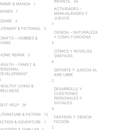
INFANTIL
54
ANIME & MANGA
1
ACTIVIDADES –
SEINEN
1
MANUALIDADES Y
JUEGOS
GENRE
3
7
LITERARY & FICTIONAL
3
CIENCIA – NATURALEZA
Y CÓMO FUNCIONA
CRAFTS – HOBBIES &
HOME
5
CÓMICS Y NOVELAS
HOME REPAIR
3
GRÁFICAS
6
HEALTH – FAMILY &
PERSONAL
DEPORTE Y JUEGOS AL
DEVELOPMENT
AIRE LIBRE
8
2
HEALTHY LIVING &
DESARROLLO Y
WELLNESS
CUESTIONES
PERSONALES Y
SOCIALES
SELF HELP
26
9
LITERATURE & FICTION
72
FANTASÍA Y CIENCIA
FICCIÓN
ACTION & ADVENTURE
1
2
MYSTERY & THRILLER
1