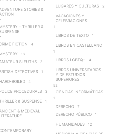
LUGARES Y CULTURAS
2
ADVENTURE STORIES &
ACTION
VACACIONES Y
7
CELEBRACIONES
MYSTERY – THRILLER &
1
SUSPENSE
LIBROS DE TEXTO
1
7
CRIME FICTION
4
LIBROS EN CASTELLANO
1
MYSTERY
16
LIBROS LGBTQ+
4
AMATEUR SLEUTHS
2
LIBROS UNIVERSITARIOS
BRITISH DETECTIVES
1
Y DE ESTUDIOS
SUPERIORES
HARD-BOILED
4
52
POLICE PROCEDURALS
3
CIENCIAS INFORMÁTICAS
1
THRILLER & SUSPENSE
1
DERECHO
7
ANCIENT & MEDIEVAL
DERECHO PÚBLICO
1
LITERATURE
HUMANIDADES
12
CONTEMPORARY
MEDICINA Y CIENCIAS DE