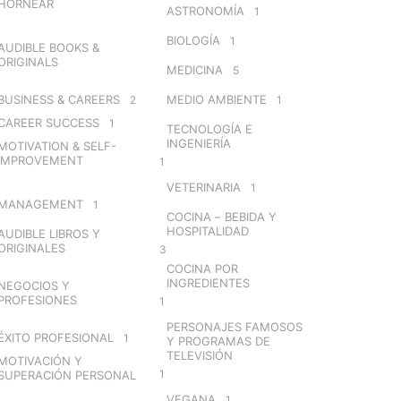
HORNEAR
ASTRONOMÍA
1
BIOLOGÍA
1
AUDIBLE BOOKS &
ORIGINALS
MEDICINA
5
BUSINESS & CAREERS
MEDIO AMBIENTE
2
1
CAREER SUCCESS
1
TECNOLOGÍA E
INGENIERÍA
MOTIVATION & SELF-
IMPROVEMENT
1
VETERINARIA
1
MANAGEMENT
1
COCINA – BEBIDA Y
HOSPITALIDAD
AUDIBLE LIBROS Y
ORIGINALES
3
COCINA POR
INGREDIENTES
NEGOCIOS Y
PROFESIONES
1
PERSONAJES FAMOSOS
ÉXITO PROFESIONAL
1
Y PROGRAMAS DE
TELEVISIÓN
MOTIVACIÓN Y
1
SUPERACIÓN PERSONAL
VEGANA
1