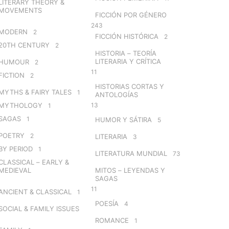
LITERARY THEORY &
MOVEMENTS
FICCIÓN POR GÉNERO
243
MODERN
2
FICCIÓN HISTÓRICA
2
20TH CENTURY
2
HISTORIA – TEORÍA
LITERARIA Y CRÍTICA
HUMOUR
2
11
FICTION
2
HISTORIAS CORTAS Y
MYTHS & FAIRY TALES
1
ANTOLOGÍAS
MYTHOLOGY
13
1
SAGAS
1
HUMOR Y SÁTIRA
5
POETRY
2
LITERARIA
3
BY PERIOD
1
LITERATURA MUNDIAL
73
CLASSICAL – EARLY &
MEDIEVAL
MITOS – LEYENDAS Y
SAGAS
11
ANCIENT & CLASSICAL
1
POESÍA
4
SOCIAL & FAMILY ISSUES
ROMANCE
1