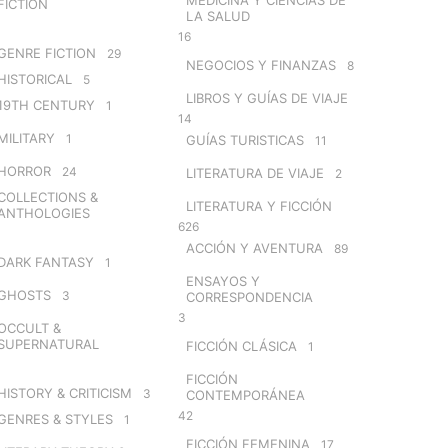
FICTION
LA SALUD
16
GENRE FICTION
29
NEGOCIOS Y FINANZAS
8
HISTORICAL
5
LIBROS Y GUÍAS DE VIAJE
19TH CENTURY
1
14
MILITARY
1
GUÍAS TURISTICAS
11
HORROR
24
LITERATURA DE VIAJE
2
COLLECTIONS &
LITERATURA Y FICCIÓN
ANTHOLOGIES
626
ACCIÓN Y AVENTURA
89
DARK FANTASY
1
ENSAYOS Y
GHOSTS
3
CORRESPONDENCIA
3
OCCULT &
SUPERNATURAL
FICCIÓN CLÁSICA
1
FICCIÓN
HISTORY & CRITICISM
3
CONTEMPORÁNEA
42
GENRES & STYLES
1
FICCIÓN FEMENINA
17