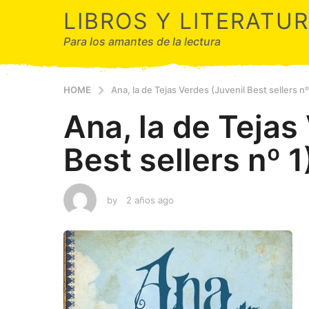
LIBROS Y LITERATU
Para los amantes de la lectura
HOME
Ana, la de Tejas Verdes (Juvenil Best sellers nº
Ana, la de Tejas
Best sellers nº 1
by
2 años ago
2
a
ñ
o
s
a
g
o