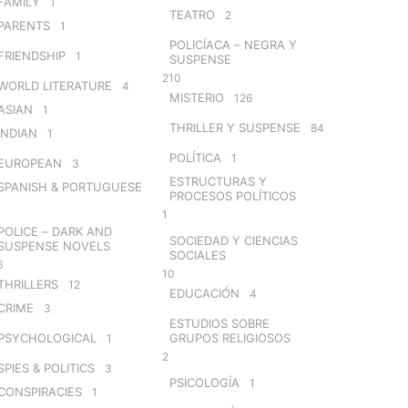
FAMILY
1
TEATRO
2
PARENTS
1
POLICÍACA – NEGRA Y
FRIENDSHIP
1
SUSPENSE
210
WORLD LITERATURE
4
MISTERIO
126
ASIAN
1
THRILLER Y SUSPENSE
84
INDIAN
1
POLÍTICA
1
EUROPEAN
3
ESTRUCTURAS Y
SPANISH & PORTUGUESE
PROCESOS POLÍTICOS
1
POLICE – DARK AND
SOCIEDAD Y CIENCIAS
SUSPENSE NOVELS
SOCIALES
6
10
THRILLERS
12
EDUCACIÓN
4
CRIME
3
ESTUDIOS SOBRE
PSYCHOLOGICAL
GRUPOS RELIGIOSOS
1
2
SPIES & POLITICS
3
PSICOLOGÍA
1
CONSPIRACIES
1