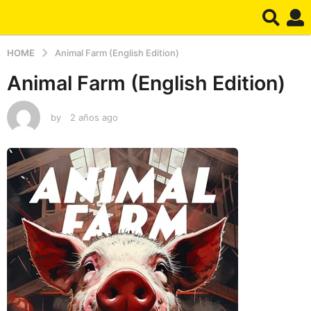
HOME
Animal Farm (English Edition)
Animal Farm (English Edition)
by
2 años ago
2
a
ñ
o
s
a
g
o