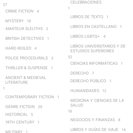
CELEBRACIONES
27
1
CRIME FICTION
4
LIBROS DE TEXTO
1
MYSTERY
16
LIBROS EN CASTELLANO
1
AMATEUR SLEUTHS
2
LIBROS LGBTQ+
4
BRITISH DETECTIVES
1
LIBROS UNIVERSITARIOS Y DE
HARD-BOILED
4
ESTUDIOS SUPERIORES
52
POLICE PROCEDURALS
3
CIENCIAS INFORMÁTICAS
1
THRILLER & SUSPENSE
1
DERECHO
7
ANCIENT & MEDIEVAL
DERECHO PÚBLICO
1
LITERATURE
1
HUMANIDADES
12
CONTEMPORARY FICTION
1
MEDICINA Y CIENCIAS DE LA
SALUD
GENRE FICTION
29
16
HISTORICAL
5
NEGOCIOS Y FINANZAS
8
19TH CENTURY
1
LIBROS Y GUÍAS DE VIAJE
14
MILITARY
1