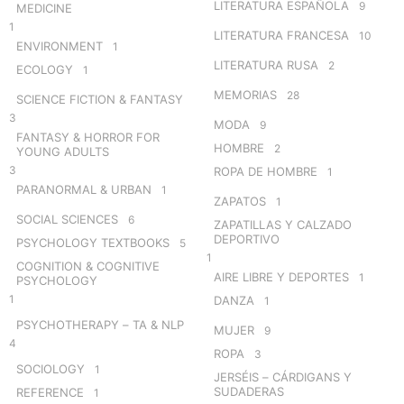
LITERATURA ESPAÑOLA
9
MEDICINE
1
LITERATURA FRANCESA
10
ENVIRONMENT
1
LITERATURA RUSA
2
ECOLOGY
1
MEMORIAS
28
SCIENCE FICTION & FANTASY
3
MODA
9
FANTASY & HORROR FOR
HOMBRE
2
YOUNG ADULTS
3
ROPA DE HOMBRE
1
PARANORMAL & URBAN
1
ZAPATOS
1
SOCIAL SCIENCES
6
ZAPATILLAS Y CALZADO
DEPORTIVO
PSYCHOLOGY TEXTBOOKS
5
1
COGNITION & COGNITIVE
AIRE LIBRE Y DEPORTES
1
PSYCHOLOGY
1
DANZA
1
PSYCHOTHERAPY – TA & NLP
MUJER
9
4
ROPA
3
SOCIOLOGY
1
JERSÉIS – CÁRDIGANS Y
SUDADERAS
REFERENCE
1