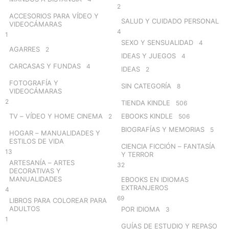
2
ACCESORIOS PARA VÍDEO Y
SALUD Y CUIDADO PERSONAL
VIDEOCÁMARAS
4
1
SEXO Y SENSUALIDAD
4
AGARRES
2
IDEAS Y JUEGOS
4
CARCASAS Y FUNDAS
4
IDEAS
2
FOTOGRAFÍA Y
SIN CATEGORÍA
8
VIDEOCÁMARAS
2
TIENDA KINDLE
506
TV – VÍDEO Y HOME CINEMA
EBOOKS KINDLE
2
506
BIOGRAFÍAS Y MEMORIAS
5
HOGAR – MANUALIDADES Y
ESTILOS DE VIDA
CIENCIA FICCIÓN – FANTASÍA
13
Y TERROR
ARTESANÍA – ARTES
32
DECORATIVAS Y
MANUALIDADES
EBOOKS EN IDIOMAS
EXTRANJEROS
4
69
LIBROS PARA COLOREAR PARA
ADULTOS
POR IDIOMA
3
1
GUÍAS DE ESTUDIO Y REPASO