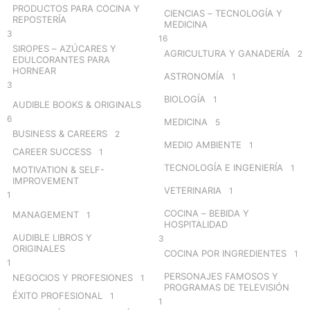
r
PRODUCTOS PARA COCINA Y
CIENCIAS – TECNOLOGÍA Y
:
REPOSTERÍA
MEDICINA
3
16
SIROPES – AZÚCARES Y
AGRICULTURA Y GANADERÍA
2
EDULCORANTES PARA
HORNEAR
ASTRONOMÍA
1
3
BIOLOGÍA
1
AUDIBLE BOOKS & ORIGINALS
6
MEDICINA
5
BUSINESS & CAREERS
2
MEDIO AMBIENTE
1
CAREER SUCCESS
1
TECNOLOGÍA E INGENIERÍA
1
MOTIVATION & SELF-
IMPROVEMENT
VETERINARIA
1
1
COCINA – BEBIDA Y
MANAGEMENT
1
HOSPITALIDAD
AUDIBLE LIBROS Y
3
ORIGINALES
COCINA POR INGREDIENTES
1
1
PERSONAJES FAMOSOS Y
NEGOCIOS Y PROFESIONES
1
PROGRAMAS DE TELEVISIÓN
ÉXITO PROFESIONAL
1
1