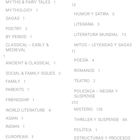
MYTHS & FAIRY TALES
1
13
MYTHOLOGY
1
HUMOR Y SÁTIRA
5
SAGAS
1
LITERARIA
3
POETRY
2
LITERATURA MUNDIAL
73
BY PERIOD
1
CLASSICAL – EARLY &
MITOS – LEYENDAS Y SAGAS
MEDIEVAL
11
1
POESÍA
4
ANCIENT & CLASSICAL
1
ROMANCE
1
SOCIAL & FAMILY ISSUES
2
TEATRO
2
FAMILY
1
PARENTS
1
POLICÍACA – NEGRA Y
SUSPENSE
FRIENDSHIP
1
210
MISTERIO
126
WORLD LITERATURE
4
ASIAN
1
THRILLER Y SUSPENSE
84
INDIAN
1
POLÍTICA
1
EUROPEAN
3
ESTRUCTURAS Y PROCESOS