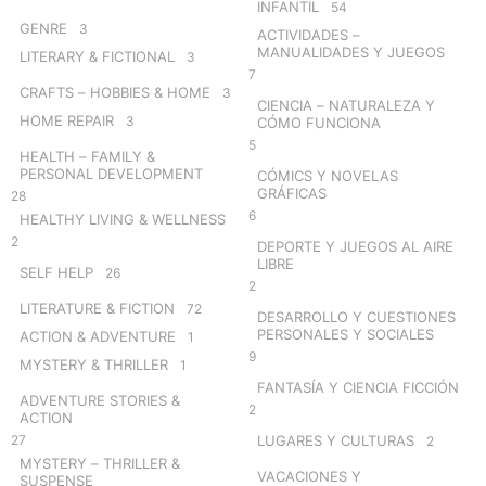
INFANTIL
54
GENRE
3
ACTIVIDADES –
MANUALIDADES Y JUEGOS
LITERARY & FICTIONAL
3
7
CRAFTS – HOBBIES & HOME
3
CIENCIA – NATURALEZA Y
HOME REPAIR
3
CÓMO FUNCIONA
5
HEALTH – FAMILY &
PERSONAL DEVELOPMENT
CÓMICS Y NOVELAS
GRÁFICAS
28
6
HEALTHY LIVING & WELLNESS
2
DEPORTE Y JUEGOS AL AIRE
LIBRE
SELF HELP
26
2
LITERATURE & FICTION
72
DESARROLLO Y CUESTIONES
PERSONALES Y SOCIALES
ACTION & ADVENTURE
1
9
MYSTERY & THRILLER
1
FANTASÍA Y CIENCIA FICCIÓN
ADVENTURE STORIES &
2
ACTION
27
LUGARES Y CULTURAS
2
MYSTERY – THRILLER &
VACACIONES Y
SUSPENSE