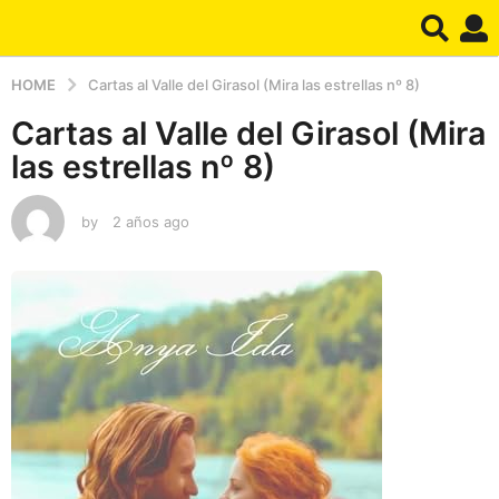
HOME
Cartas al Valle del Girasol (Mira las estrellas nº 8)
Cartas al Valle del Girasol (Mira
las estrellas nº 8)
by
2 años ago
2
a
ñ
o
s
a
g
o