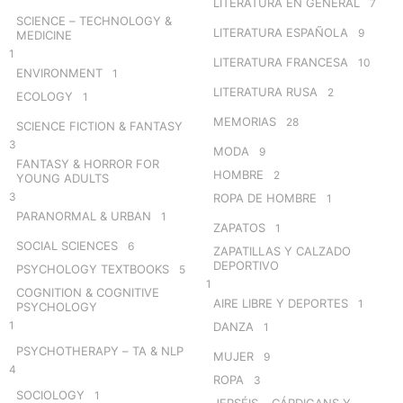
LITERATURA EN GENERAL
7
SCIENCE – TECHNOLOGY &
LITERATURA ESPAÑOLA
9
MEDICINE
1
LITERATURA FRANCESA
10
ENVIRONMENT
1
LITERATURA RUSA
2
ECOLOGY
1
MEMORIAS
28
SCIENCE FICTION & FANTASY
3
MODA
9
FANTASY & HORROR FOR
HOMBRE
2
YOUNG ADULTS
3
ROPA DE HOMBRE
1
PARANORMAL & URBAN
1
ZAPATOS
1
SOCIAL SCIENCES
6
ZAPATILLAS Y CALZADO
DEPORTIVO
PSYCHOLOGY TEXTBOOKS
5
1
COGNITION & COGNITIVE
AIRE LIBRE Y DEPORTES
1
PSYCHOLOGY
1
DANZA
1
PSYCHOTHERAPY – TA & NLP
MUJER
9
4
ROPA
3
SOCIOLOGY
1
JERSÉIS – CÁRDIGANS Y