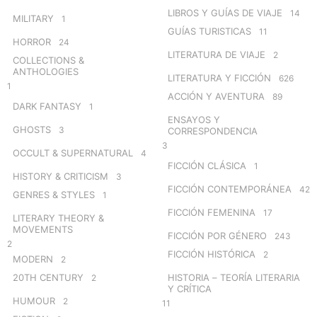
LIBROS Y GUÍAS DE VIAJE
14
MILITARY
1
GUÍAS TURISTICAS
11
HORROR
24
LITERATURA DE VIAJE
2
COLLECTIONS &
ANTHOLOGIES
LITERATURA Y FICCIÓN
626
1
ACCIÓN Y AVENTURA
89
DARK FANTASY
1
ENSAYOS Y
GHOSTS
3
CORRESPONDENCIA
3
OCCULT & SUPERNATURAL
4
FICCIÓN CLÁSICA
1
HISTORY & CRITICISM
3
FICCIÓN CONTEMPORÁNEA
42
GENRES & STYLES
1
FICCIÓN FEMENINA
17
LITERARY THEORY &
MOVEMENTS
FICCIÓN POR GÉNERO
243
2
FICCIÓN HISTÓRICA
2
MODERN
2
20TH CENTURY
HISTORIA – TEORÍA LITERARIA
2
Y CRÍTICA
HUMOUR
2
11