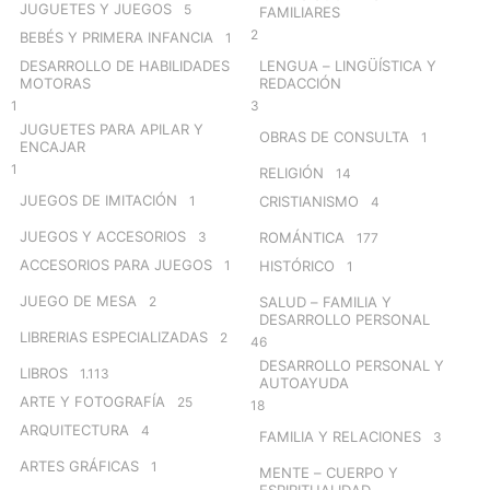
JUGUETES Y JUEGOS
5
FAMILIARES
2
BEBÉS Y PRIMERA INFANCIA
1
DESARROLLO DE HABILIDADES
LENGUA – LINGÜÍSTICA Y
MOTORAS
REDACCIÓN
1
3
JUGUETES PARA APILAR Y
OBRAS DE CONSULTA
1
ENCAJAR
1
RELIGIÓN
14
JUEGOS DE IMITACIÓN
1
CRISTIANISMO
4
JUEGOS Y ACCESORIOS
3
ROMÁNTICA
177
ACCESORIOS PARA JUEGOS
1
HISTÓRICO
1
JUEGO DE MESA
2
SALUD – FAMILIA Y
DESARROLLO PERSONAL
LIBRERIAS ESPECIALIZADAS
2
46
DESARROLLO PERSONAL Y
LIBROS
1.113
AUTOAYUDA
ARTE Y FOTOGRAFÍA
25
18
ARQUITECTURA
4
FAMILIA Y RELACIONES
3
ARTES GRÁFICAS
1
MENTE – CUERPO Y
ESPIRITUALIDAD