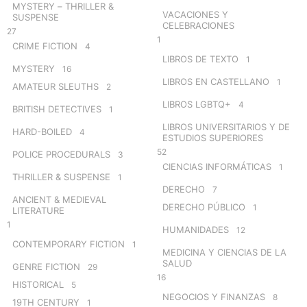
MYSTERY – THRILLER &
VACACIONES Y
SUSPENSE
CELEBRACIONES
27
1
CRIME FICTION
4
LIBROS DE TEXTO
1
MYSTERY
16
LIBROS EN CASTELLANO
1
AMATEUR SLEUTHS
2
LIBROS LGBTQ+
4
BRITISH DETECTIVES
1
LIBROS UNIVERSITARIOS Y DE
HARD-BOILED
4
ESTUDIOS SUPERIORES
52
POLICE PROCEDURALS
3
CIENCIAS INFORMÁTICAS
1
THRILLER & SUSPENSE
1
DERECHO
7
ANCIENT & MEDIEVAL
DERECHO PÚBLICO
1
LITERATURE
1
HUMANIDADES
12
CONTEMPORARY FICTION
1
MEDICINA Y CIENCIAS DE LA
SALUD
GENRE FICTION
29
16
HISTORICAL
5
NEGOCIOS Y FINANZAS
8
19TH CENTURY
1