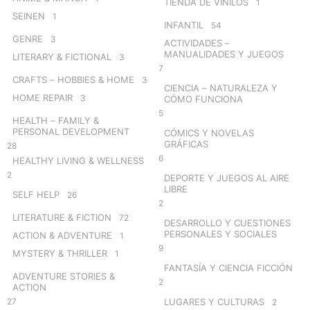
TIENDA DE VINILOS
1
SEINEN
1
INFANTIL
54
GENRE
3
ACTIVIDADES –
MANUALIDADES Y JUEGOS
LITERARY & FICTIONAL
3
7
CRAFTS – HOBBIES & HOME
3
CIENCIA – NATURALEZA Y
HOME REPAIR
3
CÓMO FUNCIONA
5
HEALTH – FAMILY &
PERSONAL DEVELOPMENT
CÓMICS Y NOVELAS
GRÁFICAS
28
6
HEALTHY LIVING & WELLNESS
2
DEPORTE Y JUEGOS AL AIRE
LIBRE
SELF HELP
26
2
LITERATURE & FICTION
72
DESARROLLO Y CUESTIONES
PERSONALES Y SOCIALES
ACTION & ADVENTURE
1
9
MYSTERY & THRILLER
1
FANTASÍA Y CIENCIA FICCIÓN
ADVENTURE STORIES &
2
ACTION
27
LUGARES Y CULTURAS
2