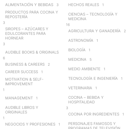
o
ALIMENTACIÓN Y BEBIDAS
HECHOS REALES
3
1
r
PRODUCTOS PARA COCINA Y
CIENCIAS – TECNOLOGÍA Y
:
REPOSTERÍA
MEDICINA
3
16
SIROPES – AZÚCARES Y
AGRICULTURA Y GANADERÍA
2
EDULCORANTES PARA
HORNEAR
ASTRONOMÍA
1
3
BIOLOGÍA
1
AUDIBLE BOOKS & ORIGINALS
6
MEDICINA
5
BUSINESS & CAREERS
2
MEDIO AMBIENTE
1
CAREER SUCCESS
1
TECNOLOGÍA E INGENIERÍA
1
MOTIVATION & SELF-
IMPROVEMENT
VETERINARIA
1
1
COCINA – BEBIDA Y
MANAGEMENT
1
HOSPITALIDAD
AUDIBLE LIBROS Y
3
ORIGINALES
COCINA POR INGREDIENTES
1
1
PERSONAJES FAMOSOS Y
NEGOCIOS Y PROFESIONES
1
PROGRAMAS DE TELEVISIÓN