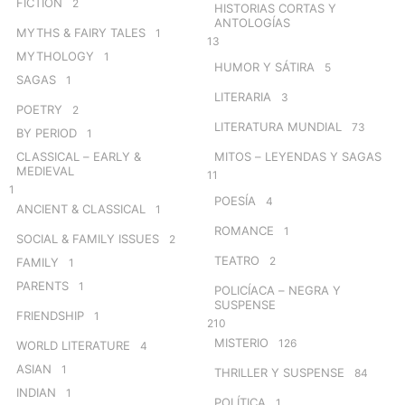
FICTION
2
HISTORIAS CORTAS Y
ANTOLOGÍAS
MYTHS & FAIRY TALES
1
13
MYTHOLOGY
1
HUMOR Y SÁTIRA
5
SAGAS
1
LITERARIA
3
POETRY
2
LITERATURA MUNDIAL
73
BY PERIOD
1
CLASSICAL – EARLY &
MITOS – LEYENDAS Y SAGAS
MEDIEVAL
11
1
POESÍA
4
ANCIENT & CLASSICAL
1
ROMANCE
1
SOCIAL & FAMILY ISSUES
2
TEATRO
2
FAMILY
1
PARENTS
1
POLICÍACA – NEGRA Y
SUSPENSE
FRIENDSHIP
1
210
MISTERIO
126
WORLD LITERATURE
4
ASIAN
1
THRILLER Y SUSPENSE
84
INDIAN
1
POLÍTICA
1