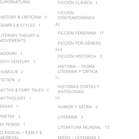
SUPERNATURAL
FICCIÓN CLÁSICA
1
FICCIÓN
HISTORY & CRITICISM
3
CONTEMPORÁNEA
42
GENRES & STYLES
1
FICCIÓN FEMENINA
17
LITERARY THEORY &
MOVEMENTS
FICCIÓN POR GÉNERO
243
MODERN
2
FICCIÓN HISTÓRICA
2
20TH CENTURY
2
HISTORIA – TEORÍA
LITERARIA Y CRÍTICA
HUMOUR
2
11
FICTION
2
HISTORIAS CORTAS Y
MYTHS & FAIRY TALES
1
ANTOLOGÍAS
MYTHOLOGY
13
1
SAGAS
1
HUMOR Y SÁTIRA
5
POETRY
2
LITERARIA
3
BY PERIOD
1
LITERATURA MUNDIAL
73
CLASSICAL – EARLY &
MEDIEVAL
MITOS – LEYENDAS Y