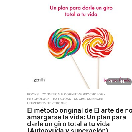
2
0
BOOKS
,
COGNITION & COGNITIVE PSYCHOLOGY
,
PSYCHOLOGY TEXTBOOKS
,
SOCIAL SCIENCES
,
UNIVERSITY TEXTBOOKS
El método original de El arte de n
amargarse la vida: Un plan para
darle un giro total a tu vida
(Autoayuda y superación)