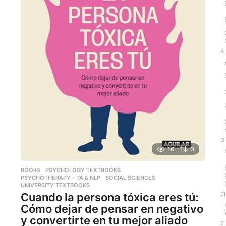
4
3
16
0
BOOKS
,
PSYCHOLOGY TEXTBOOKS
,
PSYCHOTHERAPY - TA & NLP
,
SOCIAL SCIENCES
,
UNIVERSITY TEXTBOOKS
2
Cuando la persona tóxica eres tú:
Cómo dejar de pensar en negativo
y convertirte en tu mejor aliado
2