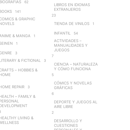
BIOGRAFIAS
62
LIBROS EN IDIOMAS
EXTRANJEROS
BOOKS
141
23
COMICS & GRAPHIC
NOVELS
TIENDA DE VINILOS
1
INFANTIL
54
ANIME & MANGA
1
ACTIVIDADES –
SEINEN
1
MANUALIDADES Y
JUEGOS
GENRE
3
7
LITERARY & FICTIONAL
3
CIENCIA – NATURALEZA
Y CÓMO FUNCIONA
CRAFTS – HOBBIES &
HOME
5
CÓMICS Y NOVELAS
HOME REPAIR
3
GRÁFICAS
6
HEALTH – FAMILY &
PERSONAL
DEPORTE Y JUEGOS AL
DEVELOPMENT
AIRE LIBRE
8
2
HEALTHY LIVING &
DESARROLLO Y
WELLNESS
CUESTIONES
PERSONALES Y