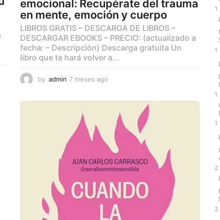
u
emocional: Recupérate del trauma
1
en mente, emoción y cuerpo
LIBROS GRATIS – DESCARGA DE LIBROS –
a
DESCARGAR EBOOKS – PRECIO: (actualizado a
fecha: – Descripción) Descarga gratuita Un
1
libro que te hará volver a...
by
admin
7 meses ago
7
m
1
e
s
e
1
s
a
g
o
2
2