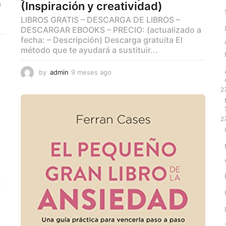
a
(Inspiración y creatividad)
LIBROS GRATIS – DESCARGA DE LIBROS –
DESCARGAR EBOOKS – PRECIO: (actualizado a
fecha: – Descripción) Descarga gratuita El
método que te ayudará a sustituir...
by
admin
9 meses ago
9
m
2
e
s
e
2
s
a
g
o