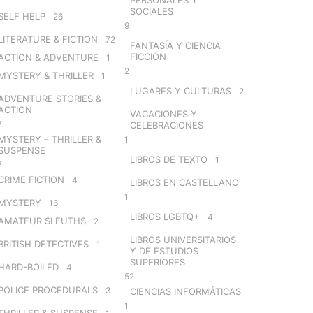
SOCIALES
SELF HELP
26
9
LITERATURE & FICTION
72
FANTASÍA Y CIENCIA
FICCIÓN
ACTION & ADVENTURE
1
2
MYSTERY & THRILLER
1
LUGARES Y CULTURAS
2
ADVENTURE STORIES &
ACTION
VACACIONES Y
7
CELEBRACIONES
MYSTERY – THRILLER &
1
SUSPENSE
LIBROS DE TEXTO
1
7
CRIME FICTION
4
LIBROS EN CASTELLANO
1
MYSTERY
16
LIBROS LGBTQ+
4
AMATEUR SLEUTHS
2
LIBROS UNIVERSITARIOS
BRITISH DETECTIVES
1
Y DE ESTUDIOS
SUPERIORES
HARD-BOILED
4
52
POLICE PROCEDURALS
3
CIENCIAS INFORMÁTICAS
1
THRILLER & SUSPENSE