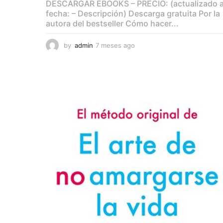
DESCARGAR EBOOKS – PRECIO: (actualizado 
fecha: – Descripción) Descarga gratuita Por la
autora del bestseller Cómo hacer...
by
admin
7 meses ago
7
m
e
s
e
s
a
g
o