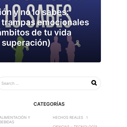
ón y no lo sabes:
s trampas emocionales
ámbitos de tu vida
 superación)
CATEGORÍAS
ALIMENTACIÓN Y
HECHOS REALES
1
BEBIDAS
CIENCIAS – TECNOLOGÍA