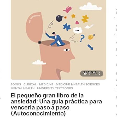
1
1
4
0
BOOKS
,
CLINICAL
,
MEDICINE
,
MEDICINE & HEALTH SCIENCES
,
MENTAL HEALTH
,
UNIVERSITY TEXTBOOKS
1
El pequeño gran libro de la
o
ansiedad: Una guía práctica para
vencerla paso a paso
(Autoconocimiento)