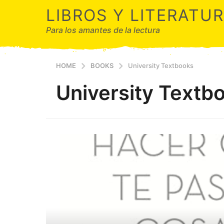
LIBROS Y LITERATU
Para los amantes de la lectura
HOME
BOOKS
University Textbooks
University Textb