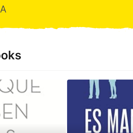
RA
ooks