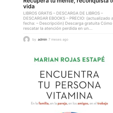
Recupera tu mente, reconquista t
vida
LIBROS GRATIS – DESCARGA DE LIBROS –
DESCARGAR EBOOKS – PRECIO: (actualizado 
fecha: – Descripción) Descarga gratuita Cómo
rescatar la atención perdida en un...
by
admin
7 meses ago
7
m
e
s
e
s
a
g
o