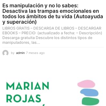
Es manipulación y no lo sabes:
Desactiva las trampas emocionales en
todos los ámbitos de tu vida (Autoayuda
y superación)
LIBROS GRATIS – DESCARGA DE LIBROS – DESCARGAR
EBOOKS – PRECIO: (actualizado a fecha: – Descripción)
Descarga gratuita Descubre los distintos tipos de
manipuladores, las...
by
admin
7 meses ago
7
m
e
s
e
s
a
g
o