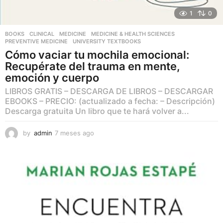
1
0
BOOKS
,
CLINICAL
,
MEDICINE
,
MEDICINE & HEALTH SCIENCES
,
PREVENTIVE MEDICINE
,
UNIVERSITY TEXTBOOKS
Cómo vaciar tu mochila emocional:
Recupérate del trauma en mente,
emoción y cuerpo
LIBROS GRATIS – DESCARGA DE LIBROS – DESCARGAR
EBOOKS – PRECIO: (actualizado a fecha: – Descripción)
Descarga gratuita Un libro que te hará volver a...
by
admin
7 meses ago
7
m
e
s
e
s
a
g
o