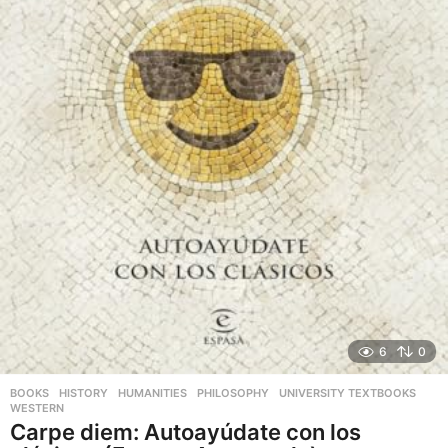
6
0
BOOKS
,
HISTORY
,
HUMANITIES
,
PHILOSOPHY
,
UNIVERSITY TEXTBOOKS
,
WESTERN
Carpe diem: Autoayúdate con los