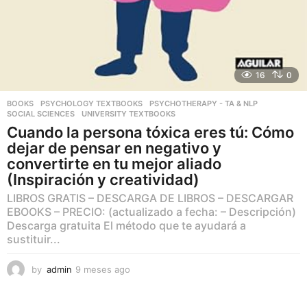
16
0
BOOKS
,
PSYCHOLOGY TEXTBOOKS
,
PSYCHOTHERAPY - TA & NLP
,
SOCIAL SCIENCES
,
UNIVERSITY TEXTBOOKS
Cuando la persona tóxica eres tú: Cómo
dejar de pensar en negativo y
convertirte en tu mejor aliado
(Inspiración y creatividad)
LIBROS GRATIS – DESCARGA DE LIBROS – DESCARGAR
EBOOKS – PRECIO: (actualizado a fecha: – Descripción)
Descarga gratuita El método que te ayudará a
sustituir...
by
admin
9 meses ago
9
m
e