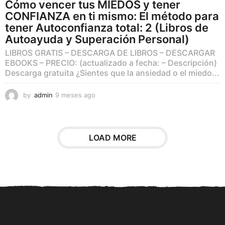
Cómo vencer tus MIEDOS y tener
CONFIANZA en ti mismo: El método para
tener Autoconfianza total: 2 (Libros de
Autoayuda y Superación Personal)
LIBROS GRATIS – DESCARGA DE LIBROS – DESCARGAR
EBOOKS – PRECIO: (actualizado a fecha: – Descripción)
Descarga gratuita ¿Sientes que la ansiedad o el miedo...
by
admin
9 meses ago
9
m
e
s
e
LOAD MORE
s
a
g
o