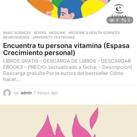
4
0
BASIC SCIENCES
,
BOOKS
,
MEDICINE
,
MEDICINE & HEALTH SCIENCES
,
NEUROSCIENCE
,
UNIVERSITY TEXTBOOKS
Encuentra tu persona vitamina (Espasa
Crecimiento personal)
LIBROS GRATIS – DESCARGA DE LIBROS – DESCARGAR
EBOOKS – PRECIO: (actualizado a fecha: – Descripción)
Descarga gratuita Por la autora del bestseller Cómo
hacer...
by
admin
7 meses ago
7
m
e
s
e
s
a
g