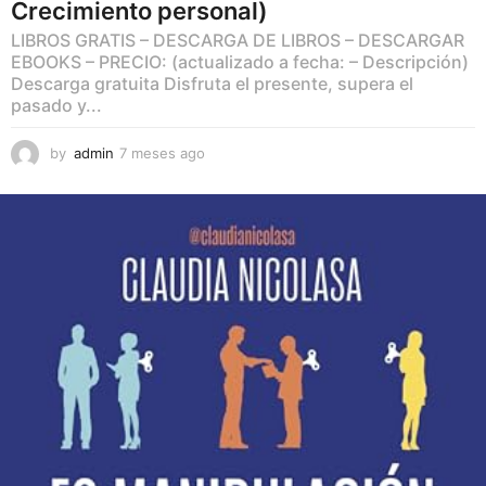
Crecimiento personal)
LIBROS GRATIS – DESCARGA DE LIBROS – DESCARGAR
EBOOKS – PRECIO: (actualizado a fecha: – Descripción)
Descarga gratuita Disfruta el presente, supera el
pasado y...
by
admin
7 meses ago
7
m
e
s
e
s
a
g
o