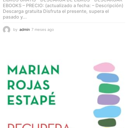
EBOOKS – PRECIO: (actualizado a fecha: – Descripción)
Descarga gratuita Disfruta el presente, supera el
pasado y...
by
admin
7 meses ago
7
m
e
s
e
s
a
g
o