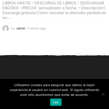
LIBROS GRATIS – DESCARGA DE LIBROS – DESCARGAR
EBOOKS – PRECIO: (actualizado a fecha: – Descripción)
Descarga gratuita Cómo rescatar la atención perdida en
un...
by
admin
7 meses ago
7
m
e
s
e
s
a
g
o
Utilizamos cookies para asegurar que damos la mejor
experiencia al usuario en nuestra web. Si sigues utilizando
© 2026 All Rights Reserved
este sitio asumiremos que estás de acuerdo.
Vale
GrupoUnetcom