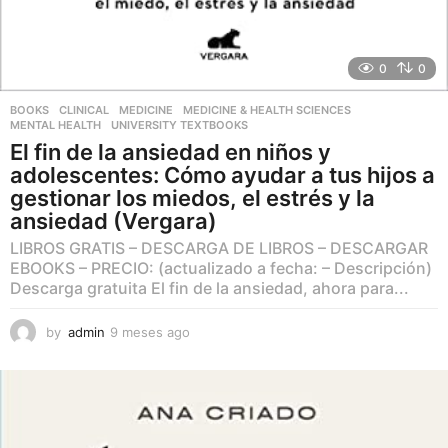
0
0
BOOKS
,
CLINICAL
,
MEDICINE
,
MEDICINE & HEALTH SCIENCES
,
MENTAL HEALTH
,
UNIVERSITY TEXTBOOKS
El fin de la ansiedad en niños y
adolescentes: Cómo ayudar a tus hijos a
gestionar los miedos, el estrés y la
ansiedad (Vergara)
LIBROS GRATIS – DESCARGA DE LIBROS – DESCARGAR
EBOOKS – PRECIO: (actualizado a fecha: – Descripción)
Descarga gratuita El fin de la ansiedad, ahora para...
by
admin
9 meses ago
9
m
e
s
e
s
a