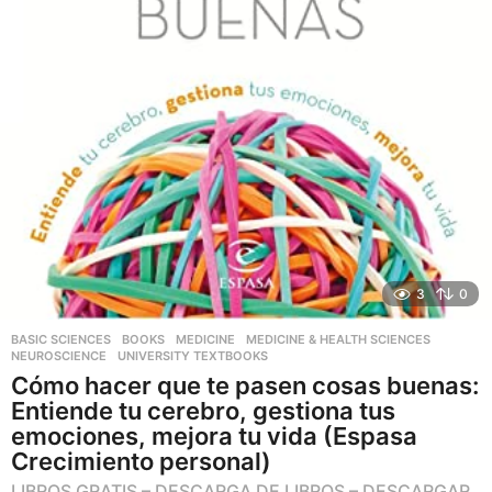
3
0
BASIC SCIENCES
,
BOOKS
,
MEDICINE
,
MEDICINE & HEALTH SCIENCES
,
NEUROSCIENCE
,
UNIVERSITY TEXTBOOKS
Cómo hacer que te pasen cosas buenas:
Entiende tu cerebro, gestiona tus
emociones, mejora tu vida (Espasa
Crecimiento personal)
LIBROS GRATIS – DESCARGA DE LIBROS – DESCARGAR