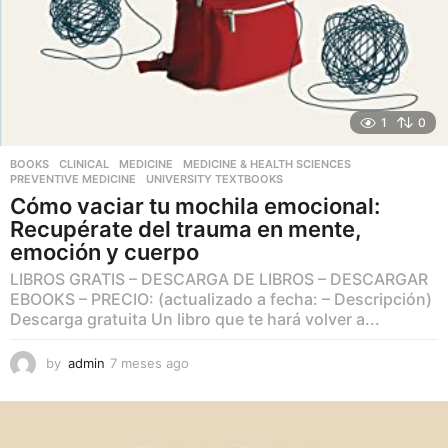
1
0
BOOKS
,
CLINICAL
,
MEDICINE
,
MEDICINE & HEALTH SCIENCES
,
PREVENTIVE MEDICINE
,
UNIVERSITY TEXTBOOKS
Cómo vaciar tu mochila emocional:
Recupérate del trauma en mente,
emoción y cuerpo
LIBROS GRATIS – DESCARGA DE LIBROS – DESCARGAR
EBOOKS – PRECIO: (actualizado a fecha: – Descripción)
Descarga gratuita Un libro que te hará volver a...
by
admin
7 meses ago
7
m
e
s
e