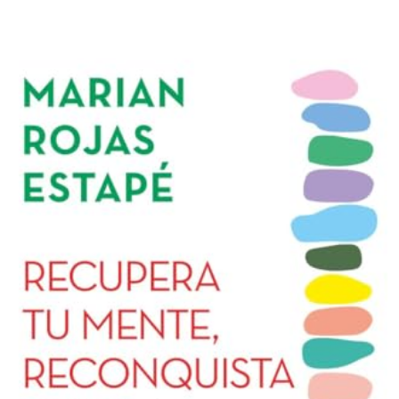
e
s
e
s
a
g
o