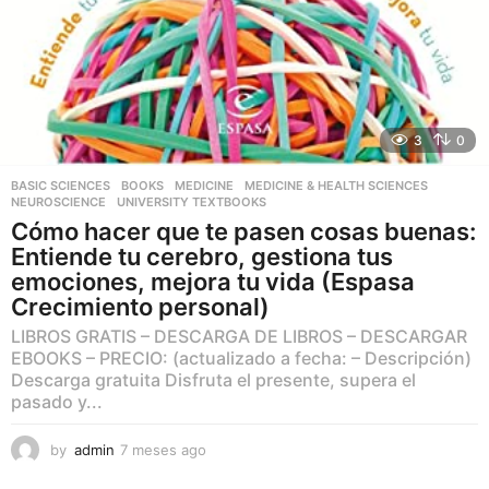
3
0
BASIC SCIENCES
,
BOOKS
,
MEDICINE
,
MEDICINE & HEALTH SCIENCES
,
NEUROSCIENCE
,
UNIVERSITY TEXTBOOKS
Cómo hacer que te pasen cosas buenas:
Entiende tu cerebro, gestiona tus
emociones, mejora tu vida (Espasa
Crecimiento personal)
LIBROS GRATIS – DESCARGA DE LIBROS – DESCARGAR
EBOOKS – PRECIO: (actualizado a fecha: – Descripción)
Descarga gratuita Disfruta el presente, supera el
pasado y...
by
admin
7 meses ago
7
m