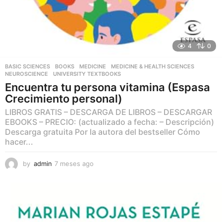
4
0
BASIC SCIENCES
,
BOOKS
,
MEDICINE
,
MEDICINE & HEALTH SCIENCES
,
NEUROSCIENCE
,
UNIVERSITY TEXTBOOKS
Encuentra tu persona vitamina (Espasa
Crecimiento personal)
LIBROS GRATIS – DESCARGA DE LIBROS – DESCARGAR
EBOOKS – PRECIO: (actualizado a fecha: – Descripción)
Descarga gratuita Por la autora del bestseller Cómo
hacer...
by
admin
7 meses ago
7
m
e
s
e
s
a