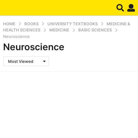
HOME
BOOKS
UNIVERSITY TEXTBOOKS
MEDICINE &
HEALTH SCIENCES
MEDICINE
BASIC SCIENCES
Neuroscience
Neuroscience
Most Viewed