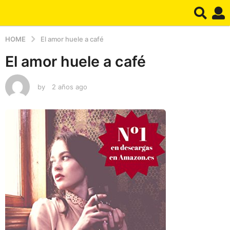
HOME
El amor huele a café
El amor huele a café
by
2 años ago
2
a
ñ
o
s
a
g
o