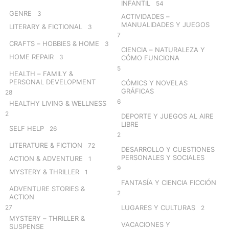
INFANTIL
54
GENRE
3
ACTIVIDADES –
MANUALIDADES Y JUEGOS
LITERARY & FICTIONAL
3
7
CRAFTS – HOBBIES & HOME
3
CIENCIA – NATURALEZA Y
HOME REPAIR
3
CÓMO FUNCIONA
5
HEALTH – FAMILY &
PERSONAL DEVELOPMENT
CÓMICS Y NOVELAS
GRÁFICAS
28
6
HEALTHY LIVING & WELLNESS
2
DEPORTE Y JUEGOS AL AIRE
LIBRE
SELF HELP
26
2
LITERATURE & FICTION
72
DESARROLLO Y CUESTIONES
PERSONALES Y SOCIALES
ACTION & ADVENTURE
1
9
MYSTERY & THRILLER
1
FANTASÍA Y CIENCIA FICCIÓN
ADVENTURE STORIES &
2
ACTION
27
LUGARES Y CULTURAS
2
MYSTERY – THRILLER &
VACACIONES Y
SUSPENSE