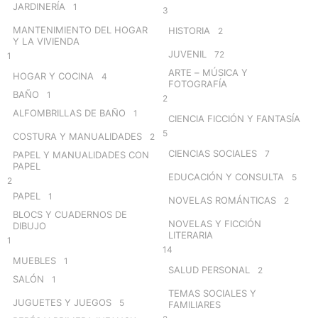
JARDINERÍA
1
3
MANTENIMIENTO DEL HOGAR
HISTORIA
2
Y LA VIVIENDA
JUVENIL
72
1
ARTE – MÚSICA Y
HOGAR Y COCINA
4
FOTOGRAFÍA
BAÑO
1
2
ALFOMBRILLAS DE BAÑO
1
CIENCIA FICCIÓN Y FANTASÍA
5
COSTURA Y MANUALIDADES
2
CIENCIAS SOCIALES
7
PAPEL Y MANUALIDADES CON
PAPEL
EDUCACIÓN Y CONSULTA
5
2
PAPEL
1
NOVELAS ROMÁNTICAS
2
BLOCS Y CUADERNOS DE
NOVELAS Y FICCIÓN
DIBUJO
LITERARIA
1
14
MUEBLES
1
SALUD PERSONAL
2
SALÓN
1
TEMAS SOCIALES Y
JUGUETES Y JUEGOS
5
FAMILIARES