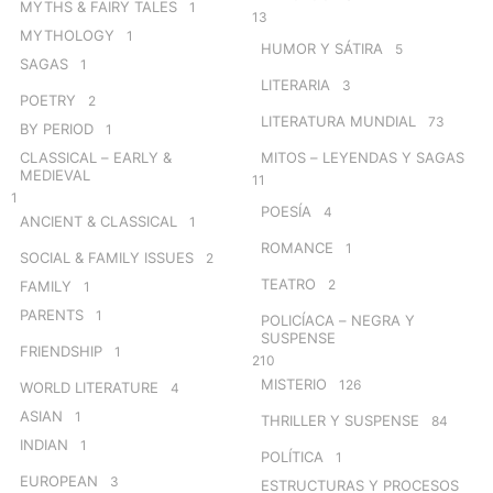
MYTHS & FAIRY TALES
1
13
MYTHOLOGY
1
HUMOR Y SÁTIRA
5
SAGAS
1
LITERARIA
3
POETRY
2
LITERATURA MUNDIAL
73
BY PERIOD
1
CLASSICAL – EARLY &
MITOS – LEYENDAS Y SAGAS
MEDIEVAL
11
1
POESÍA
4
ANCIENT & CLASSICAL
1
ROMANCE
1
SOCIAL & FAMILY ISSUES
2
TEATRO
2
FAMILY
1
PARENTS
1
POLICÍACA – NEGRA Y
SUSPENSE
FRIENDSHIP
1
210
MISTERIO
126
WORLD LITERATURE
4
ASIAN
1
THRILLER Y SUSPENSE
84
INDIAN
1
POLÍTICA
1
EUROPEAN
3
ESTRUCTURAS Y PROCESOS