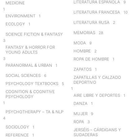
LITERATURA ESPAÑOLA
9
MEDICINE
1
LITERATURA FRANCESA
10
ENVIRONMENT
1
LITERATURA RUSA
2
ECOLOGY
1
MEMORIAS
28
SCIENCE FICTION & FANTASY
3
MODA
9
FANTASY & HORROR FOR
HOMBRE
2
YOUNG ADULTS
3
ROPA DE HOMBRE
1
PARANORMAL & URBAN
1
ZAPATOS
1
SOCIAL SCIENCES
6
ZAPATILLAS Y CALZADO
DEPORTIVO
PSYCHOLOGY TEXTBOOKS
5
1
COGNITION & COGNITIVE
AIRE LIBRE Y DEPORTES
1
PSYCHOLOGY
1
DANZA
1
PSYCHOTHERAPY – TA & NLP
MUJER
9
4
ROPA
3
SOCIOLOGY
1
JERSÉIS – CÁRDIGANS Y
SUDADERAS
REFERENCE
1