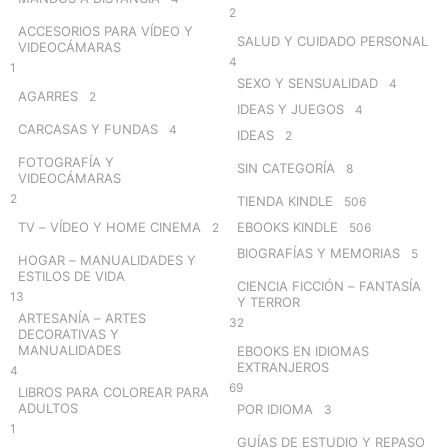
2
ACCESORIOS PARA VÍDEO Y
SALUD Y CUIDADO PERSONAL
VIDEOCÁMARAS
4
1
SEXO Y SENSUALIDAD
4
AGARRES
2
IDEAS Y JUEGOS
4
CARCASAS Y FUNDAS
4
IDEAS
2
FOTOGRAFÍA Y
SIN CATEGORÍA
8
VIDEOCÁMARAS
2
TIENDA KINDLE
506
TV – VÍDEO Y HOME CINEMA
EBOOKS KINDLE
2
506
BIOGRAFÍAS Y MEMORIAS
5
HOGAR – MANUALIDADES Y
ESTILOS DE VIDA
CIENCIA FICCIÓN – FANTASÍA
13
Y TERROR
ARTESANÍA – ARTES
32
DECORATIVAS Y
MANUALIDADES
EBOOKS EN IDIOMAS
EXTRANJEROS
4
69
LIBROS PARA COLOREAR PARA
ADULTOS
POR IDIOMA
3
1
GUÍAS DE ESTUDIO Y REPASO