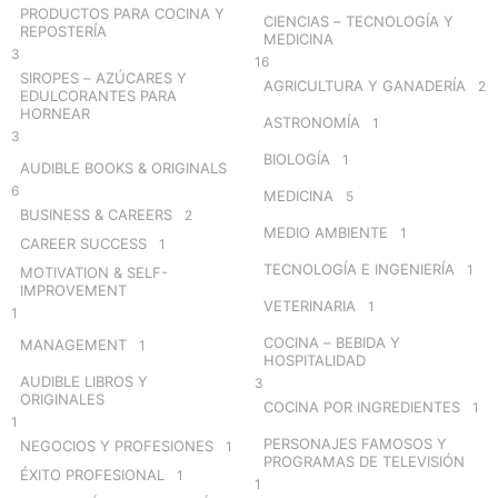
r
PRODUCTOS PARA COCINA Y
CIENCIAS – TECNOLOGÍA Y
:
REPOSTERÍA
MEDICINA
3
16
SIROPES – AZÚCARES Y
AGRICULTURA Y GANADERÍA
2
EDULCORANTES PARA
HORNEAR
ASTRONOMÍA
1
3
BIOLOGÍA
1
AUDIBLE BOOKS & ORIGINALS
6
MEDICINA
5
BUSINESS & CAREERS
2
MEDIO AMBIENTE
1
CAREER SUCCESS
1
TECNOLOGÍA E INGENIERÍA
1
MOTIVATION & SELF-
IMPROVEMENT
VETERINARIA
1
1
COCINA – BEBIDA Y
MANAGEMENT
1
HOSPITALIDAD
AUDIBLE LIBROS Y
3
ORIGINALES
COCINA POR INGREDIENTES
1
1
PERSONAJES FAMOSOS Y
NEGOCIOS Y PROFESIONES
1
PROGRAMAS DE TELEVISIÓN
ÉXITO PROFESIONAL
1
1