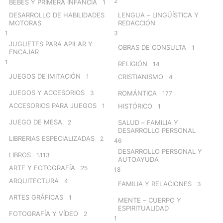
2
BEBÉS Y PRIMERA INFANCIA
1
DESARROLLO DE HABILIDADES
LENGUA – LINGÜÍSTICA Y
MOTORAS
REDACCIÓN
1
3
JUGUETES PARA APILAR Y
OBRAS DE CONSULTA
1
ENCAJAR
1
RELIGIÓN
14
JUEGOS DE IMITACIÓN
1
CRISTIANISMO
4
JUEGOS Y ACCESORIOS
3
ROMÁNTICA
177
ACCESORIOS PARA JUEGOS
1
HISTÓRICO
1
JUEGO DE MESA
2
SALUD – FAMILIA Y
DESARROLLO PERSONAL
LIBRERIAS ESPECIALIZADAS
2
46
DESARROLLO PERSONAL Y
LIBROS
1.113
AUTOAYUDA
ARTE Y FOTOGRAFÍA
25
18
ARQUITECTURA
4
FAMILIA Y RELACIONES
3
ARTES GRÁFICAS
1
MENTE – CUERPO Y
ESPIRITUALIDAD
FOTOGRAFÍA Y VÍDEO
2
1