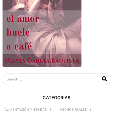
S
e
a
r
c
CATEGORÍAS
h
f
o
ALIMENTACIÓN Y BEBIDAS
HECHOS REALES
3
1