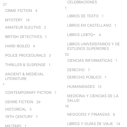
CELEBRACIONES
27
1
CRIME FICTION
4
LIBROS DE TEXTO
1
MYSTERY
16
LIBROS EN CASTELLANO
1
AMATEUR SLEUTHS
2
LIBROS LGBTQ+
4
BRITISH DETECTIVES
1
LIBROS UNIVERSITARIOS Y DE
HARD-BOILED
4
ESTUDIOS SUPERIORES
52
POLICE PROCEDURALS
3
CIENCIAS INFORMÁTICAS
1
THRILLER & SUSPENSE
1
DERECHO
7
ANCIENT & MEDIEVAL
DERECHO PÚBLICO
1
LITERATURE
1
HUMANIDADES
12
CONTEMPORARY FICTION
1
MEDICINA Y CIENCIAS DE LA
SALUD
GENRE FICTION
29
16
HISTORICAL
5
NEGOCIOS Y FINANZAS
8
19TH CENTURY
1
LIBROS Y GUÍAS DE VIAJE
14
MILITARY
1