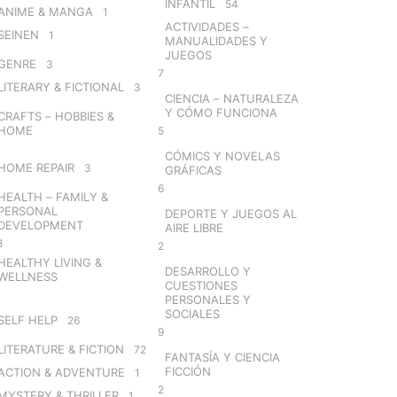
INFANTIL
54
ANIME & MANGA
1
ACTIVIDADES –
SEINEN
1
MANUALIDADES Y
JUEGOS
GENRE
3
7
LITERARY & FICTIONAL
3
CIENCIA – NATURALEZA
Y CÓMO FUNCIONA
CRAFTS – HOBBIES &
HOME
5
CÓMICS Y NOVELAS
HOME REPAIR
3
GRÁFICAS
6
HEALTH – FAMILY &
PERSONAL
DEPORTE Y JUEGOS AL
DEVELOPMENT
AIRE LIBRE
8
2
HEALTHY LIVING &
DESARROLLO Y
WELLNESS
CUESTIONES
PERSONALES Y
SOCIALES
SELF HELP
26
9
LITERATURE & FICTION
72
FANTASÍA Y CIENCIA
FICCIÓN
ACTION & ADVENTURE
1
2
MYSTERY & THRILLER
1