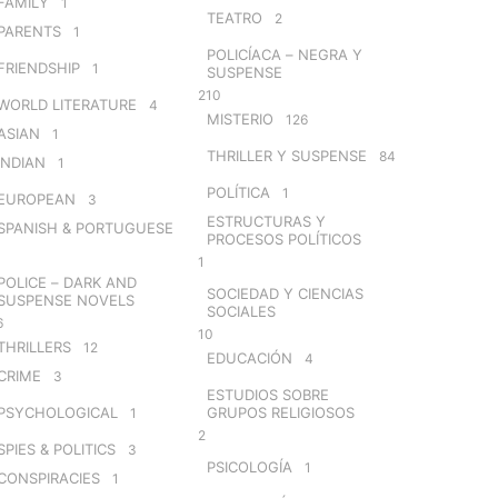
FAMILY
1
TEATRO
2
PARENTS
1
POLICÍACA – NEGRA Y
FRIENDSHIP
1
SUSPENSE
210
WORLD LITERATURE
4
MISTERIO
126
ASIAN
1
THRILLER Y SUSPENSE
84
INDIAN
1
POLÍTICA
1
EUROPEAN
3
ESTRUCTURAS Y
SPANISH & PORTUGUESE
PROCESOS POLÍTICOS
1
POLICE – DARK AND
SOCIEDAD Y CIENCIAS
SUSPENSE NOVELS
SOCIALES
6
10
THRILLERS
12
EDUCACIÓN
4
CRIME
3
ESTUDIOS SOBRE
PSYCHOLOGICAL
GRUPOS RELIGIOSOS
1
2
SPIES & POLITICS
3
PSICOLOGÍA
1
CONSPIRACIES
1