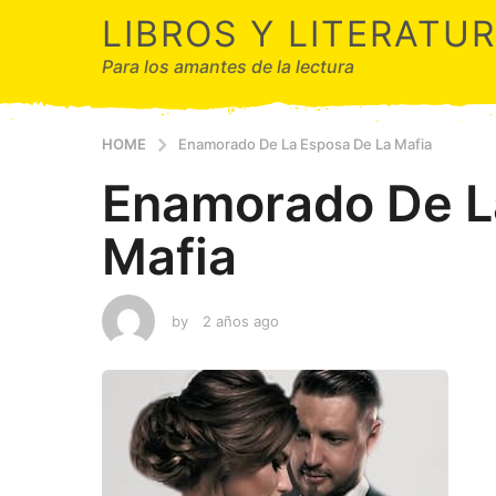
LIBROS Y LITERATU
Para los amantes de la lectura
HOME
Enamorado De La Esposa De La Mafia
Enamorado De L
Mafia
by
2 años ago
2
a
ñ
o
s
a
g
o