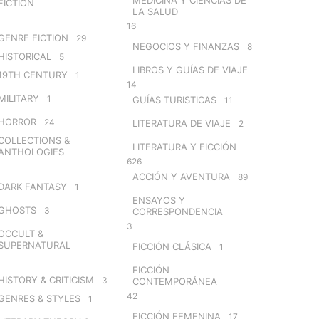
FICTION
LA SALUD
16
GENRE FICTION
29
NEGOCIOS Y FINANZAS
8
HISTORICAL
5
LIBROS Y GUÍAS DE VIAJE
19TH CENTURY
1
14
MILITARY
1
GUÍAS TURISTICAS
11
HORROR
24
LITERATURA DE VIAJE
2
COLLECTIONS &
LITERATURA Y FICCIÓN
ANTHOLOGIES
626
ACCIÓN Y AVENTURA
89
DARK FANTASY
1
ENSAYOS Y
GHOSTS
3
CORRESPONDENCIA
3
OCCULT &
SUPERNATURAL
FICCIÓN CLÁSICA
1
FICCIÓN
HISTORY & CRITICISM
3
CONTEMPORÁNEA
42
GENRES & STYLES
1
FICCIÓN FEMENINA
17