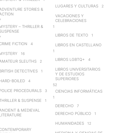
LUGARES Y CULTURAS
2
ADVENTURE STORIES &
ACTION
VACACIONES Y
7
CELEBRACIONES
MYSTERY – THRILLER &
1
SUSPENSE
LIBROS DE TEXTO
1
7
CRIME FICTION
4
LIBROS EN CASTELLANO
1
MYSTERY
16
LIBROS LGBTQ+
4
AMATEUR SLEUTHS
2
LIBROS UNIVERSITARIOS
BRITISH DETECTIVES
1
Y DE ESTUDIOS
SUPERIORES
HARD-BOILED
4
52
POLICE PROCEDURALS
3
CIENCIAS INFORMÁTICAS
1
THRILLER & SUSPENSE
1
DERECHO
7
ANCIENT & MEDIEVAL
DERECHO PÚBLICO
1
LITERATURE
HUMANIDADES
12
CONTEMPORARY
MEDICINA Y CIENCIAS DE