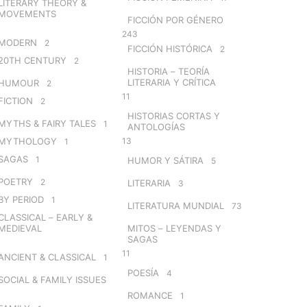
LITERARY THEORY &
MOVEMENTS
FICCIÓN POR GÉNERO
243
MODERN
2
FICCIÓN HISTÓRICA
2
20TH CENTURY
2
HISTORIA – TEORÍA
LITERARIA Y CRÍTICA
HUMOUR
2
11
FICTION
2
HISTORIAS CORTAS Y
MYTHS & FAIRY TALES
1
ANTOLOGÍAS
MYTHOLOGY
13
1
SAGAS
1
HUMOR Y SÁTIRA
5
POETRY
2
LITERARIA
3
BY PERIOD
1
LITERATURA MUNDIAL
73
CLASSICAL – EARLY &
MEDIEVAL
MITOS – LEYENDAS Y
SAGAS
11
ANCIENT & CLASSICAL
1
POESÍA
4
SOCIAL & FAMILY ISSUES
ROMANCE
1