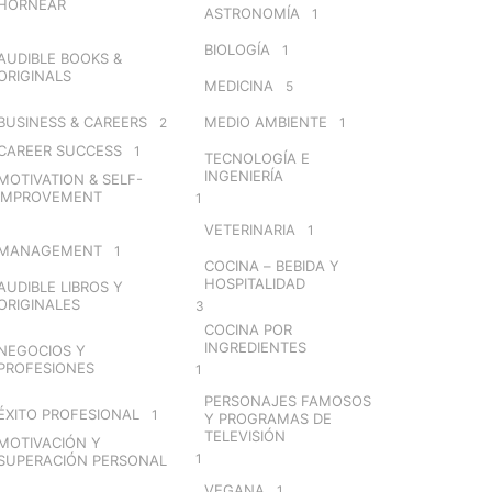
HORNEAR
ASTRONOMÍA
1
BIOLOGÍA
1
AUDIBLE BOOKS &
ORIGINALS
MEDICINA
5
BUSINESS & CAREERS
MEDIO AMBIENTE
2
1
CAREER SUCCESS
1
TECNOLOGÍA E
INGENIERÍA
MOTIVATION & SELF-
IMPROVEMENT
1
VETERINARIA
1
MANAGEMENT
1
COCINA – BEBIDA Y
HOSPITALIDAD
AUDIBLE LIBROS Y
ORIGINALES
3
COCINA POR
INGREDIENTES
NEGOCIOS Y
PROFESIONES
1
PERSONAJES FAMOSOS
ÉXITO PROFESIONAL
1
Y PROGRAMAS DE
TELEVISIÓN
MOTIVACIÓN Y
1
SUPERACIÓN PERSONAL
VEGANA
1