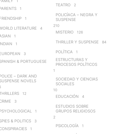
FAMILY
1
TEATRO
2
PARENTS
1
POLICÍACA – NEGRA Y
FRIENDSHIP
1
SUSPENSE
210
WORLD LITERATURE
4
MISTERIO
126
ASIAN
1
THRILLER Y SUSPENSE
84
INDIAN
1
POLÍTICA
1
EUROPEAN
3
ESTRUCTURAS Y
SPANISH & PORTUGUESE
PROCESOS POLÍTICOS
1
POLICE – DARK AND
SOCIEDAD Y CIENCIAS
SUSPENSE NOVELS
SOCIALES
6
10
THRILLERS
12
EDUCACIÓN
4
CRIME
3
ESTUDIOS SOBRE
PSYCHOLOGICAL
GRUPOS RELIGIOSOS
1
2
SPIES & POLITICS
3
PSICOLOGÍA
1
CONSPIRACIES
1