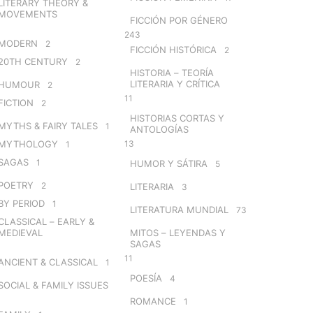
LITERARY THEORY &
MOVEMENTS
FICCIÓN POR GÉNERO
243
MODERN
2
FICCIÓN HISTÓRICA
2
20TH CENTURY
2
HISTORIA – TEORÍA
LITERARIA Y CRÍTICA
HUMOUR
2
11
FICTION
2
HISTORIAS CORTAS Y
MYTHS & FAIRY TALES
1
ANTOLOGÍAS
MYTHOLOGY
13
1
SAGAS
1
HUMOR Y SÁTIRA
5
POETRY
2
LITERARIA
3
BY PERIOD
1
LITERATURA MUNDIAL
73
CLASSICAL – EARLY &
MEDIEVAL
MITOS – LEYENDAS Y
SAGAS
11
ANCIENT & CLASSICAL
1
POESÍA
4
SOCIAL & FAMILY ISSUES
ROMANCE
1