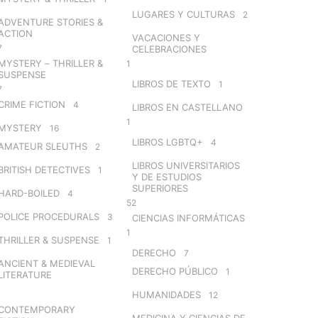
LUGARES Y CULTURAS
2
ADVENTURE STORIES &
ACTION
VACACIONES Y
7
CELEBRACIONES
MYSTERY – THRILLER &
1
SUSPENSE
LIBROS DE TEXTO
1
7
CRIME FICTION
4
LIBROS EN CASTELLANO
1
MYSTERY
16
LIBROS LGBTQ+
4
AMATEUR SLEUTHS
2
LIBROS UNIVERSITARIOS
BRITISH DETECTIVES
1
Y DE ESTUDIOS
SUPERIORES
HARD-BOILED
4
52
POLICE PROCEDURALS
3
CIENCIAS INFORMÁTICAS
1
THRILLER & SUSPENSE
1
DERECHO
7
ANCIENT & MEDIEVAL
DERECHO PÚBLICO
1
LITERATURE
HUMANIDADES
12
CONTEMPORARY
MEDICINA Y CIENCIAS DE