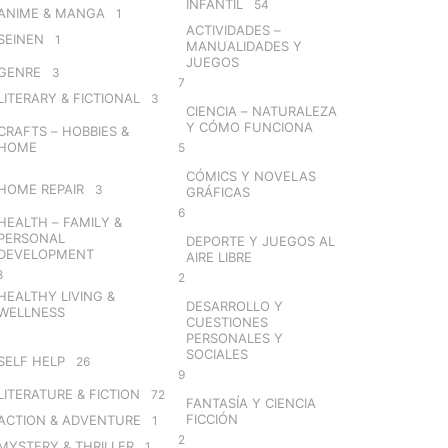
INFANTIL
54
ANIME & MANGA
1
ACTIVIDADES –
SEINEN
1
MANUALIDADES Y
JUEGOS
GENRE
3
7
LITERARY & FICTIONAL
3
CIENCIA – NATURALEZA
Y CÓMO FUNCIONA
CRAFTS – HOBBIES &
HOME
5
CÓMICS Y NOVELAS
HOME REPAIR
3
GRÁFICAS
6
HEALTH – FAMILY &
PERSONAL
DEPORTE Y JUEGOS AL
DEVELOPMENT
AIRE LIBRE
8
2
HEALTHY LIVING &
DESARROLLO Y
WELLNESS
CUESTIONES
PERSONALES Y
SOCIALES
SELF HELP
26
9
LITERATURE & FICTION
72
FANTASÍA Y CIENCIA
FICCIÓN
ACTION & ADVENTURE
1
2
MYSTERY & THRILLER
1