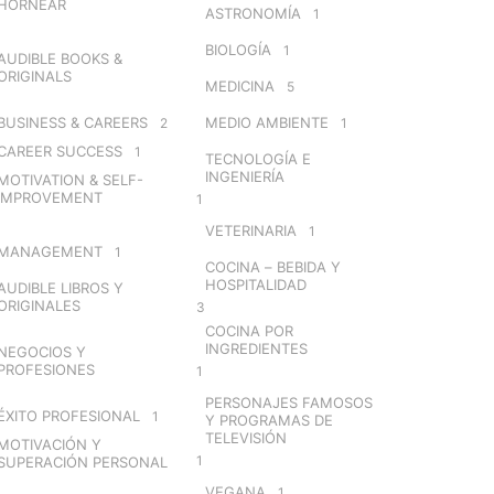
HORNEAR
ASTRONOMÍA
1
BIOLOGÍA
1
AUDIBLE BOOKS &
ORIGINALS
MEDICINA
5
BUSINESS & CAREERS
MEDIO AMBIENTE
2
1
CAREER SUCCESS
1
TECNOLOGÍA E
INGENIERÍA
MOTIVATION & SELF-
IMPROVEMENT
1
VETERINARIA
1
MANAGEMENT
1
COCINA – BEBIDA Y
HOSPITALIDAD
AUDIBLE LIBROS Y
ORIGINALES
3
COCINA POR
INGREDIENTES
NEGOCIOS Y
PROFESIONES
1
PERSONAJES FAMOSOS
ÉXITO PROFESIONAL
1
Y PROGRAMAS DE
TELEVISIÓN
MOTIVACIÓN Y
1
SUPERACIÓN PERSONAL
VEGANA
1