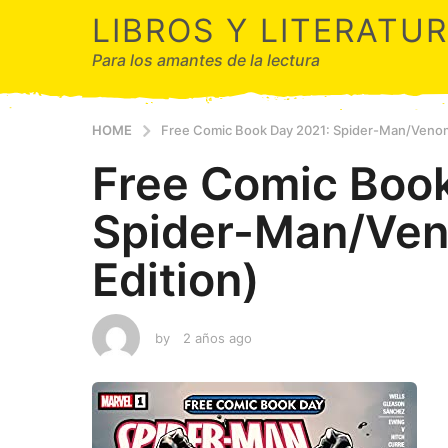
LIBROS Y LITERATU
Para los amantes de la lectura
HOME
Free Comic Book Day 2021: Spider-Man/Venom 
Free Comic Boo
Spider-Man/Ven
Edition)
by
2 años ago
2
a
ñ
o
s
a