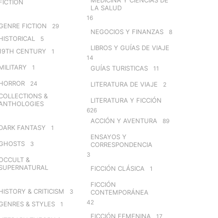
FICTION
LA SALUD
16
GENRE FICTION
29
NEGOCIOS Y FINANZAS
8
HISTORICAL
5
LIBROS Y GUÍAS DE VIAJE
19TH CENTURY
1
14
MILITARY
1
GUÍAS TURISTICAS
11
HORROR
24
LITERATURA DE VIAJE
2
COLLECTIONS &
LITERATURA Y FICCIÓN
ANTHOLOGIES
626
ACCIÓN Y AVENTURA
89
DARK FANTASY
1
ENSAYOS Y
GHOSTS
3
CORRESPONDENCIA
3
OCCULT &
SUPERNATURAL
FICCIÓN CLÁSICA
1
FICCIÓN
HISTORY & CRITICISM
3
CONTEMPORÁNEA
42
GENRES & STYLES
1
FICCIÓN FEMENINA
17