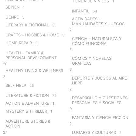
TIENDA DE VINILOS
1
SEINEN
1
INFANTIL
54
GENRE
3
ACTIVIDADES –
MANUALIDADES Y JUEGOS
LITERARY & FICTIONAL
3
7
CRAFTS – HOBBIES & HOME
3
CIENCIA – NATURALEZA Y
HOME REPAIR
3
CÓMO FUNCIONA
5
HEALTH – FAMILY &
PERSONAL DEVELOPMENT
CÓMICS Y NOVELAS
GRÁFICAS
28
6
HEALTHY LIVING & WELLNESS
2
DEPORTE Y JUEGOS AL AIRE
LIBRE
SELF HELP
26
2
LITERATURE & FICTION
72
DESARROLLO Y CUESTIONES
PERSONALES Y SOCIALES
ACTION & ADVENTURE
1
9
MYSTERY & THRILLER
1
FANTASÍA Y CIENCIA FICCIÓN
ADVENTURE STORIES &
2
ACTION
27
LUGARES Y CULTURAS
2