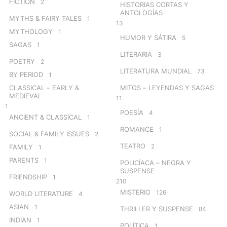
FICTION
2
HISTORIAS CORTAS Y
ANTOLOGÍAS
MYTHS & FAIRY TALES
1
13
MYTHOLOGY
1
HUMOR Y SÁTIRA
5
SAGAS
1
LITERARIA
3
POETRY
2
LITERATURA MUNDIAL
73
BY PERIOD
1
CLASSICAL – EARLY &
MITOS – LEYENDAS Y SAGAS
MEDIEVAL
11
1
POESÍA
4
ANCIENT & CLASSICAL
1
ROMANCE
1
SOCIAL & FAMILY ISSUES
2
TEATRO
2
FAMILY
1
PARENTS
1
POLICÍACA – NEGRA Y
SUSPENSE
FRIENDSHIP
1
210
MISTERIO
126
WORLD LITERATURE
4
ASIAN
1
THRILLER Y SUSPENSE
84
INDIAN
1
POLÍTICA
1