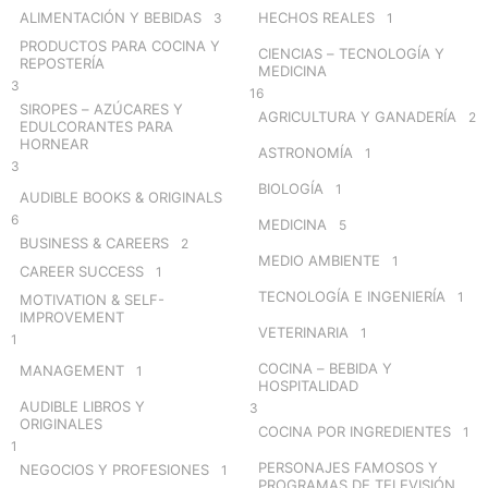
o
ALIMENTACIÓN Y BEBIDAS
HECHOS REALES
3
1
r
PRODUCTOS PARA COCINA Y
CIENCIAS – TECNOLOGÍA Y
:
REPOSTERÍA
MEDICINA
3
16
SIROPES – AZÚCARES Y
AGRICULTURA Y GANADERÍA
2
EDULCORANTES PARA
HORNEAR
ASTRONOMÍA
1
3
BIOLOGÍA
1
AUDIBLE BOOKS & ORIGINALS
6
MEDICINA
5
BUSINESS & CAREERS
2
MEDIO AMBIENTE
1
CAREER SUCCESS
1
TECNOLOGÍA E INGENIERÍA
1
MOTIVATION & SELF-
IMPROVEMENT
VETERINARIA
1
1
COCINA – BEBIDA Y
MANAGEMENT
1
HOSPITALIDAD
AUDIBLE LIBROS Y
3
ORIGINALES
COCINA POR INGREDIENTES
1
1
PERSONAJES FAMOSOS Y
NEGOCIOS Y PROFESIONES
1
PROGRAMAS DE TELEVISIÓN