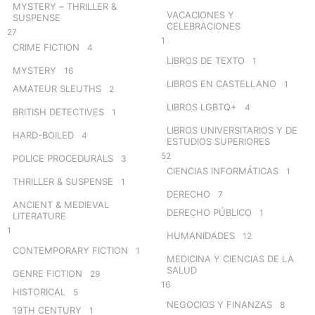
MYSTERY – THRILLER &
VACACIONES Y
SUSPENSE
CELEBRACIONES
27
1
CRIME FICTION
4
LIBROS DE TEXTO
1
MYSTERY
16
LIBROS EN CASTELLANO
1
AMATEUR SLEUTHS
2
LIBROS LGBTQ+
4
BRITISH DETECTIVES
1
LIBROS UNIVERSITARIOS Y DE
HARD-BOILED
4
ESTUDIOS SUPERIORES
52
POLICE PROCEDURALS
3
CIENCIAS INFORMÁTICAS
1
THRILLER & SUSPENSE
1
DERECHO
7
ANCIENT & MEDIEVAL
DERECHO PÚBLICO
1
LITERATURE
1
HUMANIDADES
12
CONTEMPORARY FICTION
1
MEDICINA Y CIENCIAS DE LA
SALUD
GENRE FICTION
29
16
HISTORICAL
5
NEGOCIOS Y FINANZAS
8
19TH CENTURY
1