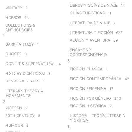
LIBROS Y GUÍAS DE VIAJE
14
MILITARY
1
GUÍAS TURISTICAS
11
HORROR
24
LITERATURA DE VIAJE
2
COLLECTIONS &
ANTHOLOGIES
LITERATURA Y FICCIÓN
626
1
ACCIÓN Y AVENTURA
89
DARK FANTASY
1
ENSAYOS Y
GHOSTS
3
CORRESPONDENCIA
3
OCCULT & SUPERNATURAL
4
FICCIÓN CLÁSICA
1
HISTORY & CRITICISM
3
FICCIÓN CONTEMPORÁNEA
42
GENRES & STYLES
1
FICCIÓN FEMENINA
17
LITERARY THEORY &
MOVEMENTS
FICCIÓN POR GÉNERO
243
2
FICCIÓN HISTÓRICA
2
MODERN
2
20TH CENTURY
HISTORIA – TEORÍA LITERARIA
2
Y CRÍTICA
HUMOUR
2
11