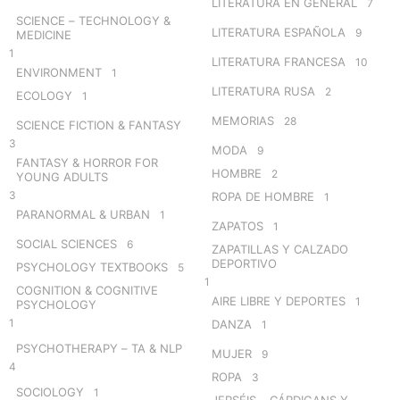
LITERATURA EN GENERAL
7
SCIENCE – TECHNOLOGY &
LITERATURA ESPAÑOLA
9
MEDICINE
1
LITERATURA FRANCESA
10
ENVIRONMENT
1
LITERATURA RUSA
2
ECOLOGY
1
MEMORIAS
28
SCIENCE FICTION & FANTASY
3
MODA
9
FANTASY & HORROR FOR
HOMBRE
2
YOUNG ADULTS
3
ROPA DE HOMBRE
1
PARANORMAL & URBAN
1
ZAPATOS
1
SOCIAL SCIENCES
6
ZAPATILLAS Y CALZADO
DEPORTIVO
PSYCHOLOGY TEXTBOOKS
5
1
COGNITION & COGNITIVE
AIRE LIBRE Y DEPORTES
1
PSYCHOLOGY
1
DANZA
1
PSYCHOTHERAPY – TA & NLP
MUJER
9
4
ROPA
3
SOCIOLOGY
1
JERSÉIS – CÁRDIGANS Y