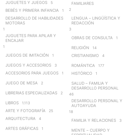
JUGUETES Y JUEGOS
5
FAMILIARES
2
BEBÉS Y PRIMERA INFANCIA
1
DESARROLLO DE HABILIDADES
LENGUA – LINGÜÍSTICA Y
MOTORAS
REDACCIÓN
1
3
JUGUETES PARA APILAR Y
OBRAS DE CONSULTA
1
ENCAJAR
1
RELIGIÓN
14
JUEGOS DE IMITACIÓN
1
CRISTIANISMO
4
JUEGOS Y ACCESORIOS
3
ROMÁNTICA
177
ACCESORIOS PARA JUEGOS
1
HISTÓRICO
1
JUEGO DE MESA
2
SALUD – FAMILIA Y
DESARROLLO PERSONAL
LIBRERIAS ESPECIALIZADAS
2
46
DESARROLLO PERSONAL Y
LIBROS
1.113
AUTOAYUDA
ARTE Y FOTOGRAFÍA
25
18
ARQUITECTURA
4
FAMILIA Y RELACIONES
3
ARTES GRÁFICAS
1
MENTE – CUERPO Y
ESPIRITUALIDAD