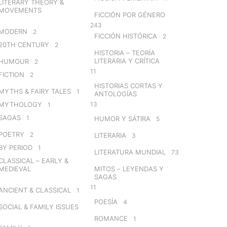
LITERARY THEORY &
MOVEMENTS
FICCIÓN POR GÉNERO
243
MODERN
2
FICCIÓN HISTÓRICA
2
20TH CENTURY
2
HISTORIA – TEORÍA
LITERARIA Y CRÍTICA
HUMOUR
2
11
FICTION
2
HISTORIAS CORTAS Y
MYTHS & FAIRY TALES
1
ANTOLOGÍAS
MYTHOLOGY
13
1
SAGAS
1
HUMOR Y SÁTIRA
5
POETRY
2
LITERARIA
3
BY PERIOD
1
LITERATURA MUNDIAL
73
CLASSICAL – EARLY &
MEDIEVAL
MITOS – LEYENDAS Y
SAGAS
11
ANCIENT & CLASSICAL
1
POESÍA
4
SOCIAL & FAMILY ISSUES
ROMANCE
1