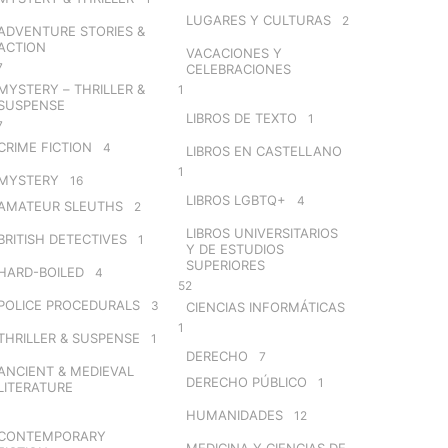
LUGARES Y CULTURAS
2
ADVENTURE STORIES &
ACTION
VACACIONES Y
7
CELEBRACIONES
MYSTERY – THRILLER &
1
SUSPENSE
LIBROS DE TEXTO
1
7
CRIME FICTION
4
LIBROS EN CASTELLANO
1
MYSTERY
16
LIBROS LGBTQ+
4
AMATEUR SLEUTHS
2
LIBROS UNIVERSITARIOS
BRITISH DETECTIVES
1
Y DE ESTUDIOS
SUPERIORES
HARD-BOILED
4
52
POLICE PROCEDURALS
3
CIENCIAS INFORMÁTICAS
1
THRILLER & SUSPENSE
1
DERECHO
7
ANCIENT & MEDIEVAL
DERECHO PÚBLICO
1
LITERATURE
HUMANIDADES
12
CONTEMPORARY
MEDICINA Y CIENCIAS DE