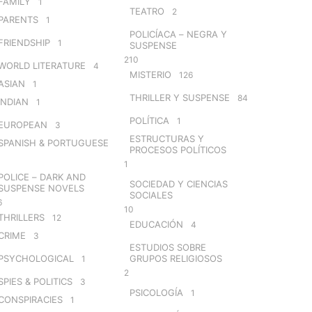
FAMILY
1
TEATRO
2
PARENTS
1
POLICÍACA – NEGRA Y
FRIENDSHIP
1
SUSPENSE
210
WORLD LITERATURE
4
MISTERIO
126
ASIAN
1
THRILLER Y SUSPENSE
84
INDIAN
1
POLÍTICA
1
EUROPEAN
3
ESTRUCTURAS Y
SPANISH & PORTUGUESE
PROCESOS POLÍTICOS
1
POLICE – DARK AND
SOCIEDAD Y CIENCIAS
SUSPENSE NOVELS
SOCIALES
6
10
THRILLERS
12
EDUCACIÓN
4
CRIME
3
ESTUDIOS SOBRE
PSYCHOLOGICAL
GRUPOS RELIGIOSOS
1
2
SPIES & POLITICS
3
PSICOLOGÍA
1
CONSPIRACIES
1