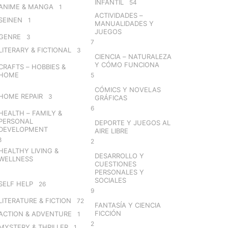
INFANTIL
54
ANIME & MANGA
1
ACTIVIDADES –
SEINEN
1
MANUALIDADES Y
JUEGOS
GENRE
3
7
LITERARY & FICTIONAL
3
CIENCIA – NATURALEZA
Y CÓMO FUNCIONA
CRAFTS – HOBBIES &
HOME
5
CÓMICS Y NOVELAS
HOME REPAIR
3
GRÁFICAS
6
HEALTH – FAMILY &
PERSONAL
DEPORTE Y JUEGOS AL
DEVELOPMENT
AIRE LIBRE
8
2
HEALTHY LIVING &
DESARROLLO Y
WELLNESS
CUESTIONES
PERSONALES Y
SOCIALES
SELF HELP
26
9
LITERATURE & FICTION
72
FANTASÍA Y CIENCIA
FICCIÓN
ACTION & ADVENTURE
1
2
MYSTERY & THRILLER
1