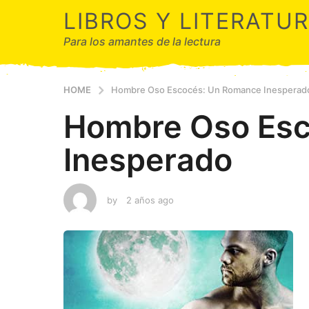
LIBROS Y LITERATU
Para los amantes de la lectura
HOME
Hombre Oso Escocés: Un Romance Inesperad
Hombre Oso Esc
Inesperado
by
2 años ago
2
a
ñ
o
s
a
g
o