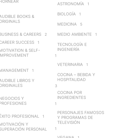
HORNEAR
ASTRONOMÍA
1
BIOLOGÍA
1
AUDIBLE BOOKS &
ORIGINALS
MEDICINA
5
BUSINESS & CAREERS
MEDIO AMBIENTE
2
1
CAREER SUCCESS
1
TECNOLOGÍA E
INGENIERÍA
MOTIVATION & SELF-
IMPROVEMENT
1
VETERINARIA
1
MANAGEMENT
1
COCINA – BEBIDA Y
HOSPITALIDAD
AUDIBLE LIBROS Y
ORIGINALES
3
COCINA POR
INGREDIENTES
NEGOCIOS Y
PROFESIONES
1
PERSONAJES FAMOSOS
ÉXITO PROFESIONAL
1
Y PROGRAMAS DE
TELEVISIÓN
MOTIVACIÓN Y
1
SUPERACIÓN PERSONAL
VEGANA
1