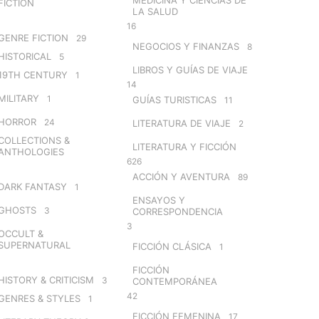
FICTION
LA SALUD
16
GENRE FICTION
29
NEGOCIOS Y FINANZAS
8
HISTORICAL
5
LIBROS Y GUÍAS DE VIAJE
19TH CENTURY
1
14
MILITARY
1
GUÍAS TURISTICAS
11
HORROR
24
LITERATURA DE VIAJE
2
COLLECTIONS &
LITERATURA Y FICCIÓN
ANTHOLOGIES
626
ACCIÓN Y AVENTURA
89
DARK FANTASY
1
ENSAYOS Y
GHOSTS
3
CORRESPONDENCIA
3
OCCULT &
SUPERNATURAL
FICCIÓN CLÁSICA
1
FICCIÓN
HISTORY & CRITICISM
3
CONTEMPORÁNEA
42
GENRES & STYLES
1
FICCIÓN FEMENINA
17