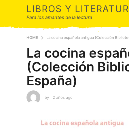
LIBROS Y LITERATU
Para los amantes de la lectura
HOME
La cocina española antigua (Colección Bibliot
La cocina españ
(Colección Bibli
España)
by
2 años ago
2
a
ñ
o
s
a