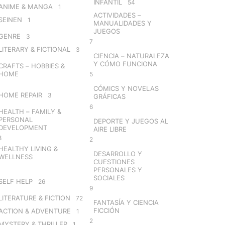
INFANTIL
54
ANIME & MANGA
1
ACTIVIDADES –
SEINEN
1
MANUALIDADES Y
JUEGOS
GENRE
3
7
LITERARY & FICTIONAL
3
CIENCIA – NATURALEZA
Y CÓMO FUNCIONA
CRAFTS – HOBBIES &
HOME
5
CÓMICS Y NOVELAS
HOME REPAIR
3
GRÁFICAS
6
HEALTH – FAMILY &
PERSONAL
DEPORTE Y JUEGOS AL
DEVELOPMENT
AIRE LIBRE
8
2
HEALTHY LIVING &
DESARROLLO Y
WELLNESS
CUESTIONES
PERSONALES Y
SOCIALES
SELF HELP
26
9
LITERATURE & FICTION
72
FANTASÍA Y CIENCIA
FICCIÓN
ACTION & ADVENTURE
1
2
MYSTERY & THRILLER
1