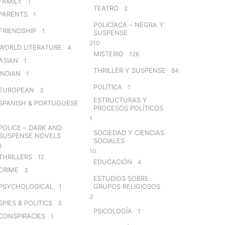
FAMILY
1
TEATRO
2
PARENTS
1
POLICÍACA – NEGRA Y
FRIENDSHIP
1
SUSPENSE
210
WORLD LITERATURE
4
MISTERIO
126
ASIAN
1
THRILLER Y SUSPENSE
84
INDIAN
1
POLÍTICA
1
EUROPEAN
3
ESTRUCTURAS Y
SPANISH & PORTUGUESE
PROCESOS POLÍTICOS
1
POLICE – DARK AND
SOCIEDAD Y CIENCIAS
SUSPENSE NOVELS
SOCIALES
6
10
THRILLERS
12
EDUCACIÓN
4
CRIME
3
ESTUDIOS SOBRE
PSYCHOLOGICAL
GRUPOS RELIGIOSOS
1
2
SPIES & POLITICS
3
PSICOLOGÍA
1
CONSPIRACIES
1