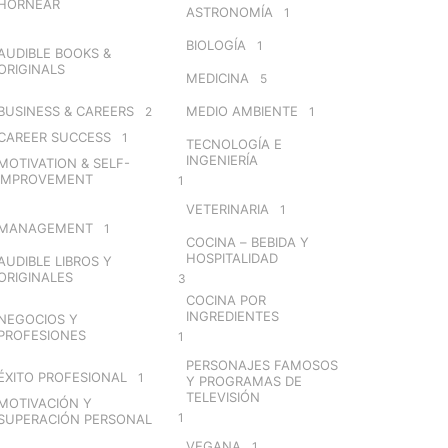
HORNEAR
ASTRONOMÍA
1
BIOLOGÍA
1
AUDIBLE BOOKS &
ORIGINALS
MEDICINA
5
BUSINESS & CAREERS
MEDIO AMBIENTE
2
1
CAREER SUCCESS
1
TECNOLOGÍA E
INGENIERÍA
MOTIVATION & SELF-
IMPROVEMENT
1
VETERINARIA
1
MANAGEMENT
1
COCINA – BEBIDA Y
HOSPITALIDAD
AUDIBLE LIBROS Y
ORIGINALES
3
COCINA POR
INGREDIENTES
NEGOCIOS Y
PROFESIONES
1
PERSONAJES FAMOSOS
ÉXITO PROFESIONAL
1
Y PROGRAMAS DE
TELEVISIÓN
MOTIVACIÓN Y
1
SUPERACIÓN PERSONAL
VEGANA
1