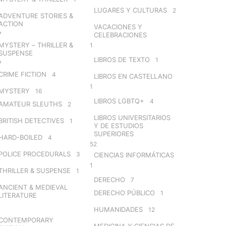
LUGARES Y CULTURAS
2
ADVENTURE STORIES &
ACTION
VACACIONES Y
7
CELEBRACIONES
MYSTERY – THRILLER &
1
SUSPENSE
LIBROS DE TEXTO
1
7
CRIME FICTION
4
LIBROS EN CASTELLANO
1
MYSTERY
16
LIBROS LGBTQ+
4
AMATEUR SLEUTHS
2
LIBROS UNIVERSITARIOS
BRITISH DETECTIVES
1
Y DE ESTUDIOS
SUPERIORES
HARD-BOILED
4
52
POLICE PROCEDURALS
3
CIENCIAS INFORMÁTICAS
1
THRILLER & SUSPENSE
1
DERECHO
7
ANCIENT & MEDIEVAL
DERECHO PÚBLICO
1
LITERATURE
HUMANIDADES
12
CONTEMPORARY
MEDICINA Y CIENCIAS DE