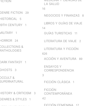
FICTION
LA SALUD
16
GENRE FICTION
29
NEGOCIOS Y FINANZAS
8
HISTORICAL
5
LIBROS Y GUÍAS DE VIAJE
19TH CENTURY
1
14
MILITARY
1
GUÍAS TURISTICAS
11
HORROR
24
LITERATURA DE VIAJE
2
COLLECTIONS &
LITERATURA Y FICCIÓN
ANTHOLOGIES
626
ACCIÓN Y AVENTURA
89
DARK FANTASY
1
ENSAYOS Y
GHOSTS
3
CORRESPONDENCIA
3
OCCULT &
SUPERNATURAL
FICCIÓN CLÁSICA
1
FICCIÓN
HISTORY & CRITICISM
3
CONTEMPORÁNEA
42
GENRES & STYLES
1
FICCIÓN FEMENINA
17