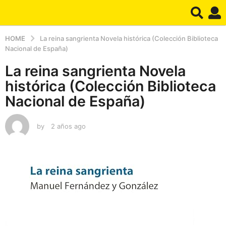
HOME
La reina sangrienta Novela histórica (Colección Biblioteca
Nacional de España)
La reina sangrienta Novela
histórica (Colección Biblioteca
Nacional de España)
by
2 años ago
2
a
ñ
o
s
a
g
o