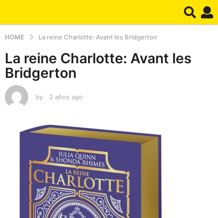
HOME
La reine Charlotte: Avant les Bridgerton
La reine Charlotte: Avant les
Bridgerton
by
2 años ago
2
a
ñ
o
s
a
g
o