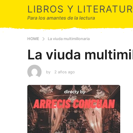
LIBROS Y LITERATU
Para los amantes de la lectura
HOME
La viuda multimillonaria
La viuda multimi
by
2 años ago
2
a
ñ
o
s
a
g
o