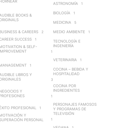
HORNEAR
ASTRONOMÍA
1
BIOLOGÍA
1
AUDIBLE BOOKS &
ORIGINALS
MEDICINA
5
BUSINESS & CAREERS
MEDIO AMBIENTE
2
1
CAREER SUCCESS
1
TECNOLOGÍA E
INGENIERÍA
MOTIVATION & SELF-
IMPROVEMENT
1
VETERINARIA
1
MANAGEMENT
1
COCINA – BEBIDA Y
HOSPITALIDAD
AUDIBLE LIBROS Y
ORIGINALES
3
COCINA POR
INGREDIENTES
NEGOCIOS Y
PROFESIONES
1
PERSONAJES FAMOSOS
ÉXITO PROFESIONAL
1
Y PROGRAMAS DE
TELEVISIÓN
MOTIVACIÓN Y
1
SUPERACIÓN PERSONAL
VEGANA
1