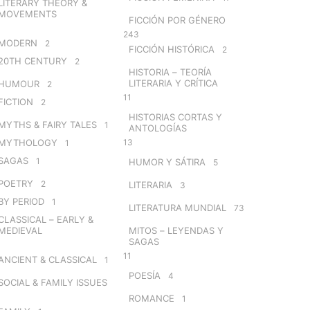
LITERARY THEORY &
MOVEMENTS
FICCIÓN POR GÉNERO
243
MODERN
2
FICCIÓN HISTÓRICA
2
20TH CENTURY
2
HISTORIA – TEORÍA
LITERARIA Y CRÍTICA
HUMOUR
2
11
FICTION
2
HISTORIAS CORTAS Y
MYTHS & FAIRY TALES
1
ANTOLOGÍAS
MYTHOLOGY
13
1
SAGAS
1
HUMOR Y SÁTIRA
5
POETRY
2
LITERARIA
3
BY PERIOD
1
LITERATURA MUNDIAL
73
CLASSICAL – EARLY &
MEDIEVAL
MITOS – LEYENDAS Y
SAGAS
11
ANCIENT & CLASSICAL
1
POESÍA
4
SOCIAL & FAMILY ISSUES
ROMANCE
1