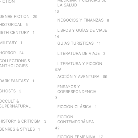
FICTION
LA SALUD
16
GENRE FICTION
29
NEGOCIOS Y FINANZAS
8
HISTORICAL
5
LIBROS Y GUÍAS DE VIAJE
19TH CENTURY
1
14
MILITARY
1
GUÍAS TURISTICAS
11
HORROR
24
LITERATURA DE VIAJE
2
COLLECTIONS &
LITERATURA Y FICCIÓN
ANTHOLOGIES
626
ACCIÓN Y AVENTURA
89
DARK FANTASY
1
ENSAYOS Y
GHOSTS
3
CORRESPONDENCIA
3
OCCULT &
SUPERNATURAL
FICCIÓN CLÁSICA
1
FICCIÓN
HISTORY & CRITICISM
3
CONTEMPORÁNEA
42
GENRES & STYLES
1
FICCIÓN FEMENINA
17