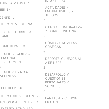
INFANTIL
54
ANIME & MANGA
1
ACTIVIDADES –
SEINEN
1
MANUALIDADES Y
JUEGOS
GENRE
3
7
LITERARY & FICTIONAL
3
CIENCIA – NATURALEZA
Y CÓMO FUNCIONA
CRAFTS – HOBBIES &
HOME
5
CÓMICS Y NOVELAS
HOME REPAIR
3
GRÁFICAS
6
HEALTH – FAMILY &
PERSONAL
DEPORTE Y JUEGOS AL
DEVELOPMENT
AIRE LIBRE
8
2
HEALTHY LIVING &
DESARROLLO Y
WELLNESS
CUESTIONES
PERSONALES Y
SOCIALES
SELF HELP
26
9
LITERATURE & FICTION
72
FANTASÍA Y CIENCIA
FICCIÓN
ACTION & ADVENTURE
1
2
MYSTERY & THRILLER
1