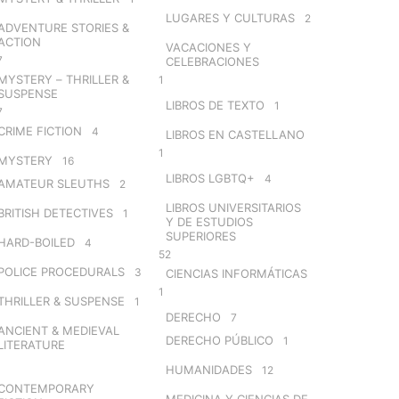
LUGARES Y CULTURAS
2
ADVENTURE STORIES &
ACTION
VACACIONES Y
7
CELEBRACIONES
MYSTERY – THRILLER &
1
SUSPENSE
LIBROS DE TEXTO
1
7
CRIME FICTION
4
LIBROS EN CASTELLANO
1
MYSTERY
16
LIBROS LGBTQ+
4
AMATEUR SLEUTHS
2
LIBROS UNIVERSITARIOS
BRITISH DETECTIVES
1
Y DE ESTUDIOS
SUPERIORES
HARD-BOILED
4
52
POLICE PROCEDURALS
3
CIENCIAS INFORMÁTICAS
1
THRILLER & SUSPENSE
1
DERECHO
7
ANCIENT & MEDIEVAL
DERECHO PÚBLICO
1
LITERATURE
HUMANIDADES
12
CONTEMPORARY
MEDICINA Y CIENCIAS DE