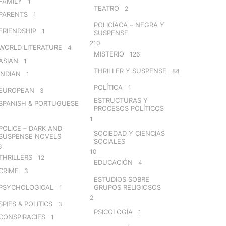
FAMILY
1
TEATRO
2
PARENTS
1
POLICÍACA – NEGRA Y
FRIENDSHIP
1
SUSPENSE
210
WORLD LITERATURE
4
MISTERIO
126
ASIAN
1
THRILLER Y SUSPENSE
84
INDIAN
1
POLÍTICA
1
EUROPEAN
3
ESTRUCTURAS Y
SPANISH & PORTUGUESE
PROCESOS POLÍTICOS
1
POLICE – DARK AND
SOCIEDAD Y CIENCIAS
SUSPENSE NOVELS
SOCIALES
6
10
THRILLERS
12
EDUCACIÓN
4
CRIME
3
ESTUDIOS SOBRE
PSYCHOLOGICAL
GRUPOS RELIGIOSOS
1
2
SPIES & POLITICS
3
PSICOLOGÍA
1
CONSPIRACIES
1