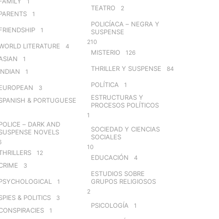
FAMILY
1
TEATRO
2
PARENTS
1
POLICÍACA – NEGRA Y
FRIENDSHIP
1
SUSPENSE
210
WORLD LITERATURE
4
MISTERIO
126
ASIAN
1
THRILLER Y SUSPENSE
84
INDIAN
1
POLÍTICA
1
EUROPEAN
3
ESTRUCTURAS Y
SPANISH & PORTUGUESE
PROCESOS POLÍTICOS
1
POLICE – DARK AND
SOCIEDAD Y CIENCIAS
SUSPENSE NOVELS
SOCIALES
6
10
THRILLERS
12
EDUCACIÓN
4
CRIME
3
ESTUDIOS SOBRE
PSYCHOLOGICAL
GRUPOS RELIGIOSOS
1
2
SPIES & POLITICS
3
PSICOLOGÍA
1
CONSPIRACIES
1