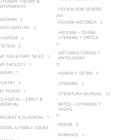
LITERARY THEORY &
MOVEMENTS
FICCIÓN POR GÉNERO
243
MODERN
2
FICCIÓN HISTÓRICA
2
20TH CENTURY
2
HISTORIA – TEORÍA
LITERARIA Y CRÍTICA
HUMOUR
2
11
FICTION
2
HISTORIAS CORTAS Y
MYTHS & FAIRY TALES
1
ANTOLOGÍAS
MYTHOLOGY
13
1
SAGAS
1
HUMOR Y SÁTIRA
5
POETRY
2
LITERARIA
3
BY PERIOD
1
LITERATURA MUNDIAL
73
CLASSICAL – EARLY &
MEDIEVAL
MITOS – LEYENDAS Y
SAGAS
11
ANCIENT & CLASSICAL
1
POESÍA
4
SOCIAL & FAMILY ISSUES
ROMANCE
1