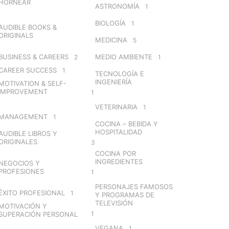
HORNEAR
ASTRONOMÍA
1
BIOLOGÍA
1
AUDIBLE BOOKS &
ORIGINALS
MEDICINA
5
BUSINESS & CAREERS
MEDIO AMBIENTE
2
1
CAREER SUCCESS
1
TECNOLOGÍA E
INGENIERÍA
MOTIVATION & SELF-
IMPROVEMENT
1
VETERINARIA
1
MANAGEMENT
1
COCINA – BEBIDA Y
HOSPITALIDAD
AUDIBLE LIBROS Y
ORIGINALES
3
COCINA POR
INGREDIENTES
NEGOCIOS Y
PROFESIONES
1
PERSONAJES FAMOSOS
ÉXITO PROFESIONAL
1
Y PROGRAMAS DE
TELEVISIÓN
MOTIVACIÓN Y
1
SUPERACIÓN PERSONAL
VEGANA
1