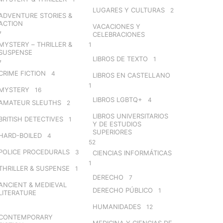
LUGARES Y CULTURAS
2
ADVENTURE STORIES &
ACTION
VACACIONES Y
7
CELEBRACIONES
MYSTERY – THRILLER &
1
SUSPENSE
LIBROS DE TEXTO
1
7
CRIME FICTION
4
LIBROS EN CASTELLANO
1
MYSTERY
16
LIBROS LGBTQ+
4
AMATEUR SLEUTHS
2
LIBROS UNIVERSITARIOS
BRITISH DETECTIVES
1
Y DE ESTUDIOS
SUPERIORES
HARD-BOILED
4
52
POLICE PROCEDURALS
3
CIENCIAS INFORMÁTICAS
1
THRILLER & SUSPENSE
1
DERECHO
7
ANCIENT & MEDIEVAL
DERECHO PÚBLICO
1
LITERATURE
HUMANIDADES
12
CONTEMPORARY
MEDICINA Y CIENCIAS DE