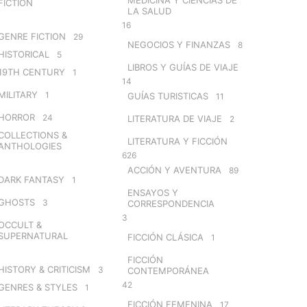
FICTION
LA SALUD
16
GENRE FICTION
29
NEGOCIOS Y FINANZAS
8
HISTORICAL
5
LIBROS Y GUÍAS DE VIAJE
19TH CENTURY
1
14
MILITARY
1
GUÍAS TURISTICAS
11
HORROR
24
LITERATURA DE VIAJE
2
COLLECTIONS &
LITERATURA Y FICCIÓN
ANTHOLOGIES
626
ACCIÓN Y AVENTURA
89
DARK FANTASY
1
ENSAYOS Y
GHOSTS
3
CORRESPONDENCIA
3
OCCULT &
SUPERNATURAL
FICCIÓN CLÁSICA
1
FICCIÓN
HISTORY & CRITICISM
3
CONTEMPORÁNEA
42
GENRES & STYLES
1
FICCIÓN FEMENINA
17