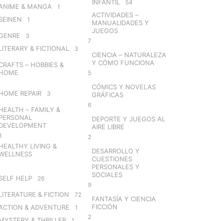
INFANTIL
54
ANIME & MANGA
1
ACTIVIDADES –
SEINEN
1
MANUALIDADES Y
JUEGOS
GENRE
3
7
LITERARY & FICTIONAL
3
CIENCIA – NATURALEZA
Y CÓMO FUNCIONA
CRAFTS – HOBBIES &
HOME
5
CÓMICS Y NOVELAS
HOME REPAIR
3
GRÁFICAS
6
HEALTH – FAMILY &
PERSONAL
DEPORTE Y JUEGOS AL
DEVELOPMENT
AIRE LIBRE
8
2
HEALTHY LIVING &
DESARROLLO Y
WELLNESS
CUESTIONES
PERSONALES Y
SOCIALES
SELF HELP
26
9
LITERATURE & FICTION
72
FANTASÍA Y CIENCIA
FICCIÓN
ACTION & ADVENTURE
1
2
MYSTERY & THRILLER
1