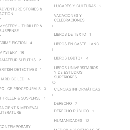
LUGARES Y CULTURAS
2
ADVENTURE STORIES &
ACTION
VACACIONES Y
7
CELEBRACIONES
MYSTERY – THRILLER &
1
SUSPENSE
LIBROS DE TEXTO
1
7
CRIME FICTION
4
LIBROS EN CASTELLANO
1
MYSTERY
16
LIBROS LGBTQ+
4
AMATEUR SLEUTHS
2
LIBROS UNIVERSITARIOS
BRITISH DETECTIVES
1
Y DE ESTUDIOS
SUPERIORES
HARD-BOILED
4
52
POLICE PROCEDURALS
3
CIENCIAS INFORMÁTICAS
1
THRILLER & SUSPENSE
1
DERECHO
7
ANCIENT & MEDIEVAL
DERECHO PÚBLICO
1
LITERATURE
HUMANIDADES
12
CONTEMPORARY
MEDICINA Y CIENCIAS DE