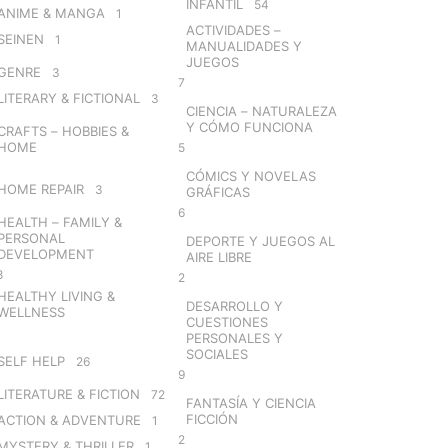
INFANTIL
54
ANIME & MANGA
1
ACTIVIDADES –
SEINEN
1
MANUALIDADES Y
JUEGOS
GENRE
3
7
LITERARY & FICTIONAL
3
CIENCIA – NATURALEZA
Y CÓMO FUNCIONA
CRAFTS – HOBBIES &
HOME
5
CÓMICS Y NOVELAS
HOME REPAIR
3
GRÁFICAS
6
HEALTH – FAMILY &
PERSONAL
DEPORTE Y JUEGOS AL
DEVELOPMENT
AIRE LIBRE
8
2
HEALTHY LIVING &
DESARROLLO Y
WELLNESS
CUESTIONES
PERSONALES Y
SOCIALES
SELF HELP
26
9
LITERATURE & FICTION
72
FANTASÍA Y CIENCIA
FICCIÓN
ACTION & ADVENTURE
1
2
MYSTERY & THRILLER
1