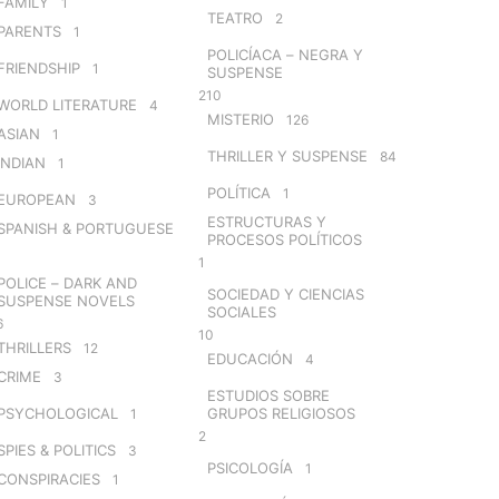
FAMILY
1
TEATRO
2
PARENTS
1
POLICÍACA – NEGRA Y
FRIENDSHIP
1
SUSPENSE
210
WORLD LITERATURE
4
MISTERIO
126
ASIAN
1
THRILLER Y SUSPENSE
84
INDIAN
1
POLÍTICA
1
EUROPEAN
3
ESTRUCTURAS Y
SPANISH & PORTUGUESE
PROCESOS POLÍTICOS
1
POLICE – DARK AND
SOCIEDAD Y CIENCIAS
SUSPENSE NOVELS
SOCIALES
6
10
THRILLERS
12
EDUCACIÓN
4
CRIME
3
ESTUDIOS SOBRE
PSYCHOLOGICAL
GRUPOS RELIGIOSOS
1
2
SPIES & POLITICS
3
PSICOLOGÍA
1
CONSPIRACIES
1