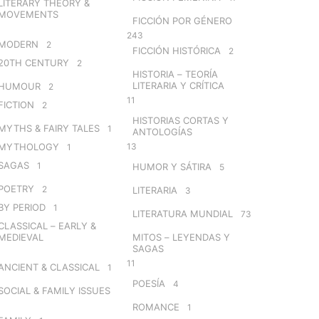
LITERARY THEORY &
MOVEMENTS
FICCIÓN POR GÉNERO
243
MODERN
2
FICCIÓN HISTÓRICA
2
20TH CENTURY
2
HISTORIA – TEORÍA
LITERARIA Y CRÍTICA
HUMOUR
2
11
FICTION
2
HISTORIAS CORTAS Y
MYTHS & FAIRY TALES
1
ANTOLOGÍAS
MYTHOLOGY
13
1
SAGAS
1
HUMOR Y SÁTIRA
5
POETRY
2
LITERARIA
3
BY PERIOD
1
LITERATURA MUNDIAL
73
CLASSICAL – EARLY &
MEDIEVAL
MITOS – LEYENDAS Y
SAGAS
11
ANCIENT & CLASSICAL
1
POESÍA
4
SOCIAL & FAMILY ISSUES
ROMANCE
1