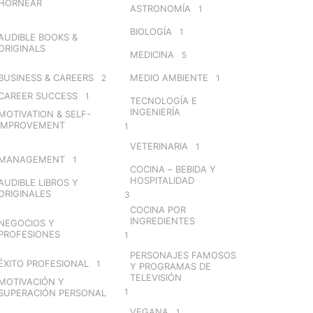
HORNEAR
ASTRONOMÍA
1
BIOLOGÍA
1
AUDIBLE BOOKS &
ORIGINALS
MEDICINA
5
BUSINESS & CAREERS
MEDIO AMBIENTE
2
1
CAREER SUCCESS
1
TECNOLOGÍA E
INGENIERÍA
MOTIVATION & SELF-
IMPROVEMENT
1
VETERINARIA
1
MANAGEMENT
1
COCINA – BEBIDA Y
HOSPITALIDAD
AUDIBLE LIBROS Y
ORIGINALES
3
COCINA POR
INGREDIENTES
NEGOCIOS Y
PROFESIONES
1
PERSONAJES FAMOSOS
ÉXITO PROFESIONAL
1
Y PROGRAMAS DE
TELEVISIÓN
MOTIVACIÓN Y
1
SUPERACIÓN PERSONAL
VEGANA
1