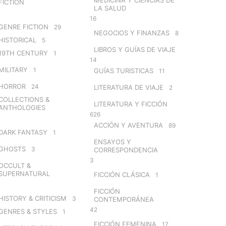
FICTION
LA SALUD
16
GENRE FICTION
29
NEGOCIOS Y FINANZAS
8
HISTORICAL
5
LIBROS Y GUÍAS DE VIAJE
19TH CENTURY
1
14
MILITARY
1
GUÍAS TURISTICAS
11
HORROR
24
LITERATURA DE VIAJE
2
COLLECTIONS &
LITERATURA Y FICCIÓN
ANTHOLOGIES
626
ACCIÓN Y AVENTURA
89
DARK FANTASY
1
ENSAYOS Y
GHOSTS
3
CORRESPONDENCIA
3
OCCULT &
SUPERNATURAL
FICCIÓN CLÁSICA
1
FICCIÓN
HISTORY & CRITICISM
3
CONTEMPORÁNEA
42
GENRES & STYLES
1
FICCIÓN FEMENINA
17