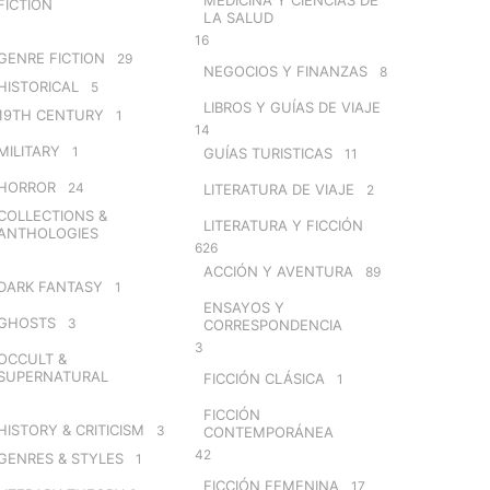
FICTION
LA SALUD
16
GENRE FICTION
29
NEGOCIOS Y FINANZAS
8
HISTORICAL
5
LIBROS Y GUÍAS DE VIAJE
19TH CENTURY
1
14
MILITARY
1
GUÍAS TURISTICAS
11
HORROR
24
LITERATURA DE VIAJE
2
COLLECTIONS &
LITERATURA Y FICCIÓN
ANTHOLOGIES
626
ACCIÓN Y AVENTURA
89
DARK FANTASY
1
ENSAYOS Y
GHOSTS
3
CORRESPONDENCIA
3
OCCULT &
SUPERNATURAL
FICCIÓN CLÁSICA
1
FICCIÓN
HISTORY & CRITICISM
3
CONTEMPORÁNEA
42
GENRES & STYLES
1
FICCIÓN FEMENINA
17