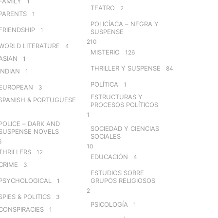
FAMILY
1
TEATRO
2
PARENTS
1
POLICÍACA – NEGRA Y
FRIENDSHIP
1
SUSPENSE
210
WORLD LITERATURE
4
MISTERIO
126
ASIAN
1
THRILLER Y SUSPENSE
84
INDIAN
1
POLÍTICA
1
EUROPEAN
3
ESTRUCTURAS Y
SPANISH & PORTUGUESE
PROCESOS POLÍTICOS
1
POLICE – DARK AND
SOCIEDAD Y CIENCIAS
SUSPENSE NOVELS
SOCIALES
6
10
THRILLERS
12
EDUCACIÓN
4
CRIME
3
ESTUDIOS SOBRE
PSYCHOLOGICAL
GRUPOS RELIGIOSOS
1
2
SPIES & POLITICS
3
PSICOLOGÍA
1
CONSPIRACIES
1