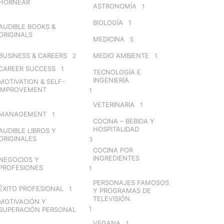
HORNEAR
ASTRONOMÍA
1
BIOLOGÍA
1
AUDIBLE BOOKS &
ORIGINALS
MEDICINA
5
BUSINESS & CAREERS
MEDIO AMBIENTE
2
1
CAREER SUCCESS
1
TECNOLOGÍA E
INGENIERÍA
MOTIVATION & SELF-
IMPROVEMENT
1
VETERINARIA
1
MANAGEMENT
1
COCINA – BEBIDA Y
HOSPITALIDAD
AUDIBLE LIBROS Y
ORIGINALES
3
COCINA POR
INGREDIENTES
NEGOCIOS Y
PROFESIONES
1
PERSONAJES FAMOSOS
ÉXITO PROFESIONAL
1
Y PROGRAMAS DE
TELEVISIÓN
MOTIVACIÓN Y
1
SUPERACIÓN PERSONAL
VEGANA
1