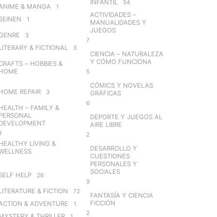
INFANTIL
54
ANIME & MANGA
1
ACTIVIDADES –
SEINEN
1
MANUALIDADES Y
JUEGOS
GENRE
3
7
LITERARY & FICTIONAL
3
CIENCIA – NATURALEZA
Y CÓMO FUNCIONA
CRAFTS – HOBBIES &
HOME
5
CÓMICS Y NOVELAS
HOME REPAIR
3
GRÁFICAS
6
HEALTH – FAMILY &
PERSONAL
DEPORTE Y JUEGOS AL
DEVELOPMENT
AIRE LIBRE
8
2
HEALTHY LIVING &
DESARROLLO Y
WELLNESS
CUESTIONES
PERSONALES Y
SOCIALES
SELF HELP
26
9
LITERATURE & FICTION
72
FANTASÍA Y CIENCIA
FICCIÓN
ACTION & ADVENTURE
1
2
MYSTERY & THRILLER
1