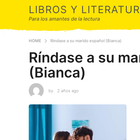
LIBROS Y LITERATU
Para los amantes de la lectura
HOME
Ríndase a su marido español (Bianca)
Ríndase a su ma
(Bianca)
by
2 años ago
2
a
ñ
o
s
a
g
o