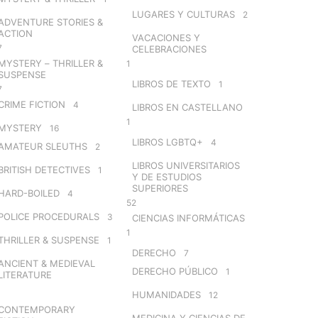
LUGARES Y CULTURAS
2
ADVENTURE STORIES &
ACTION
VACACIONES Y
7
CELEBRACIONES
MYSTERY – THRILLER &
1
SUSPENSE
LIBROS DE TEXTO
1
7
CRIME FICTION
4
LIBROS EN CASTELLANO
1
MYSTERY
16
LIBROS LGBTQ+
4
AMATEUR SLEUTHS
2
LIBROS UNIVERSITARIOS
BRITISH DETECTIVES
1
Y DE ESTUDIOS
SUPERIORES
HARD-BOILED
4
52
POLICE PROCEDURALS
3
CIENCIAS INFORMÁTICAS
1
THRILLER & SUSPENSE
1
DERECHO
7
ANCIENT & MEDIEVAL
DERECHO PÚBLICO
1
LITERATURE
HUMANIDADES
12
CONTEMPORARY
MEDICINA Y CIENCIAS DE