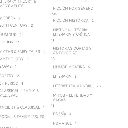
LITERARY THEORY &
MOVEMENTS
FICCIÓN POR GÉNERO
243
MODERN
2
FICCIÓN HISTÓRICA
2
20TH CENTURY
2
HISTORIA – TEORÍA
LITERARIA Y CRÍTICA
HUMOUR
2
11
FICTION
2
HISTORIAS CORTAS Y
MYTHS & FAIRY TALES
1
ANTOLOGÍAS
MYTHOLOGY
13
1
SAGAS
1
HUMOR Y SÁTIRA
5
POETRY
2
LITERARIA
3
BY PERIOD
1
LITERATURA MUNDIAL
73
CLASSICAL – EARLY &
MEDIEVAL
MITOS – LEYENDAS Y
SAGAS
11
ANCIENT & CLASSICAL
1
POESÍA
4
SOCIAL & FAMILY ISSUES
ROMANCE
1