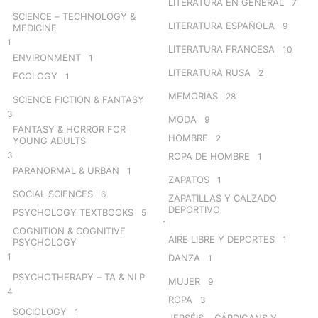
LITERATURA EN GENERAL
7
SCIENCE – TECHNOLOGY &
LITERATURA ESPAÑOLA
9
MEDICINE
1
LITERATURA FRANCESA
10
ENVIRONMENT
1
LITERATURA RUSA
2
ECOLOGY
1
MEMORIAS
28
SCIENCE FICTION & FANTASY
3
MODA
9
FANTASY & HORROR FOR
HOMBRE
2
YOUNG ADULTS
3
ROPA DE HOMBRE
1
PARANORMAL & URBAN
1
ZAPATOS
1
SOCIAL SCIENCES
6
ZAPATILLAS Y CALZADO
DEPORTIVO
PSYCHOLOGY TEXTBOOKS
5
1
COGNITION & COGNITIVE
AIRE LIBRE Y DEPORTES
1
PSYCHOLOGY
1
DANZA
1
PSYCHOTHERAPY – TA & NLP
MUJER
9
4
ROPA
3
SOCIOLOGY
1
JERSÉIS – CÁRDIGANS Y