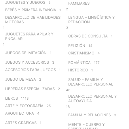
JUGUETES Y JUEGOS
5
FAMILIARES
2
BEBÉS Y PRIMERA INFANCIA
1
DESARROLLO DE HABILIDADES
LENGUA – LINGÜÍSTICA Y
MOTORAS
REDACCIÓN
1
3
JUGUETES PARA APILAR Y
OBRAS DE CONSULTA
1
ENCAJAR
1
RELIGIÓN
14
JUEGOS DE IMITACIÓN
1
CRISTIANISMO
4
JUEGOS Y ACCESORIOS
3
ROMÁNTICA
177
ACCESORIOS PARA JUEGOS
1
HISTÓRICO
1
JUEGO DE MESA
2
SALUD – FAMILIA Y
DESARROLLO PERSONAL
LIBRERIAS ESPECIALIZADAS
2
46
DESARROLLO PERSONAL Y
LIBROS
1.113
AUTOAYUDA
ARTE Y FOTOGRAFÍA
25
18
ARQUITECTURA
4
FAMILIA Y RELACIONES
3
ARTES GRÁFICAS
1
MENTE – CUERPO Y
ESPIRITUALIDAD