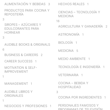
o
ALIMENTACIÓN Y BEBIDAS
HECHOS REALES
3
1
r
PRODUCTOS PARA COCINA Y
CIENCIAS – TECNOLOGÍA Y
:
REPOSTERÍA
MEDICINA
3
16
SIROPES – AZÚCARES Y
AGRICULTURA Y GANADERÍA
2
EDULCORANTES PARA
HORNEAR
ASTRONOMÍA
1
3
BIOLOGÍA
1
AUDIBLE BOOKS & ORIGINALS
6
MEDICINA
5
BUSINESS & CAREERS
2
MEDIO AMBIENTE
1
CAREER SUCCESS
1
TECNOLOGÍA E INGENIERÍA
1
MOTIVATION & SELF-
IMPROVEMENT
VETERINARIA
1
1
COCINA – BEBIDA Y
MANAGEMENT
1
HOSPITALIDAD
AUDIBLE LIBROS Y
3
ORIGINALES
COCINA POR INGREDIENTES
1
1
PERSONAJES FAMOSOS Y
NEGOCIOS Y PROFESIONES
1
PROGRAMAS DE TELEVISIÓN