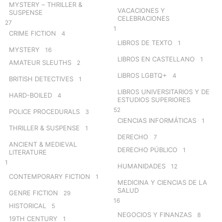
MYSTERY – THRILLER &
VACACIONES Y
SUSPENSE
CELEBRACIONES
27
1
CRIME FICTION
4
LIBROS DE TEXTO
1
MYSTERY
16
LIBROS EN CASTELLANO
1
AMATEUR SLEUTHS
2
LIBROS LGBTQ+
4
BRITISH DETECTIVES
1
LIBROS UNIVERSITARIOS Y DE
HARD-BOILED
4
ESTUDIOS SUPERIORES
52
POLICE PROCEDURALS
3
CIENCIAS INFORMÁTICAS
1
THRILLER & SUSPENSE
1
DERECHO
7
ANCIENT & MEDIEVAL
DERECHO PÚBLICO
1
LITERATURE
1
HUMANIDADES
12
CONTEMPORARY FICTION
1
MEDICINA Y CIENCIAS DE LA
SALUD
GENRE FICTION
29
16
HISTORICAL
5
NEGOCIOS Y FINANZAS
8
19TH CENTURY
1