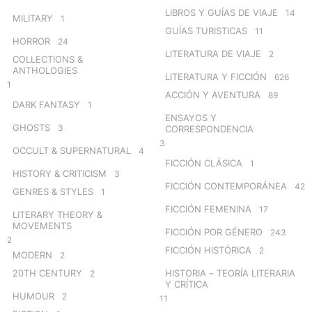
LIBROS Y GUÍAS DE VIAJE
14
MILITARY
1
GUÍAS TURISTICAS
11
HORROR
24
LITERATURA DE VIAJE
2
COLLECTIONS &
ANTHOLOGIES
LITERATURA Y FICCIÓN
626
1
ACCIÓN Y AVENTURA
89
DARK FANTASY
1
ENSAYOS Y
GHOSTS
3
CORRESPONDENCIA
3
OCCULT & SUPERNATURAL
4
FICCIÓN CLÁSICA
1
HISTORY & CRITICISM
3
FICCIÓN CONTEMPORÁNEA
42
GENRES & STYLES
1
FICCIÓN FEMENINA
17
LITERARY THEORY &
MOVEMENTS
FICCIÓN POR GÉNERO
243
2
FICCIÓN HISTÓRICA
2
MODERN
2
20TH CENTURY
HISTORIA – TEORÍA LITERARIA
2
Y CRÍTICA
HUMOUR
2
11