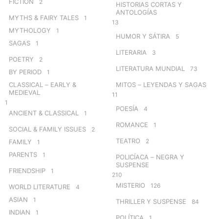
FICTION
2
HISTORIAS CORTAS Y
ANTOLOGÍAS
MYTHS & FAIRY TALES
1
13
MYTHOLOGY
1
HUMOR Y SÁTIRA
5
SAGAS
1
LITERARIA
3
POETRY
2
LITERATURA MUNDIAL
73
BY PERIOD
1
CLASSICAL – EARLY &
MITOS – LEYENDAS Y SAGAS
MEDIEVAL
11
1
POESÍA
4
ANCIENT & CLASSICAL
1
ROMANCE
1
SOCIAL & FAMILY ISSUES
2
TEATRO
2
FAMILY
1
PARENTS
1
POLICÍACA – NEGRA Y
SUSPENSE
FRIENDSHIP
1
210
MISTERIO
126
WORLD LITERATURE
4
ASIAN
1
THRILLER Y SUSPENSE
84
INDIAN
1
POLÍTICA
1