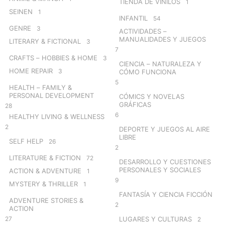
TIENDA DE VINILOS
1
SEINEN
1
INFANTIL
54
GENRE
3
ACTIVIDADES –
MANUALIDADES Y JUEGOS
LITERARY & FICTIONAL
3
7
CRAFTS – HOBBIES & HOME
3
CIENCIA – NATURALEZA Y
HOME REPAIR
3
CÓMO FUNCIONA
5
HEALTH – FAMILY &
PERSONAL DEVELOPMENT
CÓMICS Y NOVELAS
GRÁFICAS
28
6
HEALTHY LIVING & WELLNESS
2
DEPORTE Y JUEGOS AL AIRE
LIBRE
SELF HELP
26
2
LITERATURE & FICTION
72
DESARROLLO Y CUESTIONES
PERSONALES Y SOCIALES
ACTION & ADVENTURE
1
9
MYSTERY & THRILLER
1
FANTASÍA Y CIENCIA FICCIÓN
ADVENTURE STORIES &
2
ACTION
27
LUGARES Y CULTURAS
2