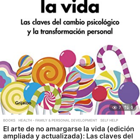
7
0
BOOKS
,
HEALTH - FAMILY & PERSONAL DEVELOPMENT
,
SELF HELP
El arte de no amargarse la vida (edición
ampliada y actualizada): Las claves del