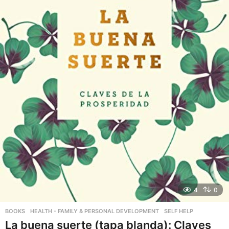
4
0
BOOKS
,
HEALTH - FAMILY & PERSONAL DEVELOPMENT
,
SELF HELP
La buena suerte (tapa blanda): Claves