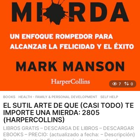
7
0
BOOKS
,
HEALTH - FAMILY & PERSONAL DEVELOPMENT
,
SELF HELP
EL SUTIL ARTE DE QUE (CASI TODO) TE
IMPORTE UNA MIERDA: 2805
(HARPERCOLLINS)
LIBROS GRATIS – DESCARGA DE LIBROS – DESCARGAR
EBOOKS – PRECIO: (actualizado a fecha: – Descripción)