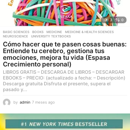
3
0
BASIC SCIENCES
,
BOOKS
,
MEDICINE
,
MEDICINE & HEALTH SCIENCES
,
NEUROSCIENCE
,
UNIVERSITY TEXTBOOKS
Cómo hacer que te pasen cosas buenas:
Entiende tu cerebro, gestiona tus
emociones, mejora tu vida (Espasa
Crecimiento personal)
LIBROS GRATIS – DESCARGA DE LIBROS – DESCARGAR
EBOOKS – PRECIO: (actualizado a fecha: – Descripción)
Descarga gratuita Disfruta el presente, supera el
pasado y...
by
admin
7 meses ago
7
m
e
s
e
s