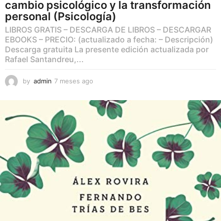
cambio psicológico y la transformación
personal (Psicología)
LIBROS GRATIS – DESCARGA DE LIBROS – DESCARGAR
EBOOKS – PRECIO: (actualizado a fecha: – Descripción)
Descarga gratuita La presente edición actualizada por
Rafael Santandreu,...
by
admin
7 meses ago
7
m
e
s
e
s
a
g
o