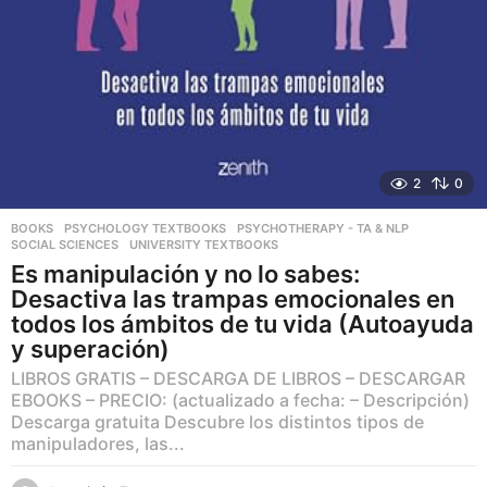
2
0
BOOKS
,
PSYCHOLOGY TEXTBOOKS
,
PSYCHOTHERAPY - TA & NLP
,
SOCIAL SCIENCES
,
UNIVERSITY TEXTBOOKS
Es manipulación y no lo sabes:
Desactiva las trampas emocionales en
todos los ámbitos de tu vida (Autoayuda
y superación)
LIBROS GRATIS – DESCARGA DE LIBROS – DESCARGAR
EBOOKS – PRECIO: (actualizado a fecha: – Descripción)
Descarga gratuita Descubre los distintos tipos de
manipuladores, las...