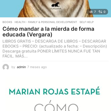
7
0
BOOKS
,
HEALTH - FAMILY & PERSONAL DEVELOPMENT
,
SELF HELP
Cómo mandar a la mierda de forma
educada (Vergara)
LIBROS GRATIS – DESCARGA DE LIBROS – DESCARGAR
EBOOKS – PRECIO: (actualizado a fecha: – Descripción)
Descarga gratuita PONER LÍMITES NUNCA FUE TAN
FÁCIL. MÁS...
by
admin
7 meses ago
7
m
e
s
e
s
a
g
o