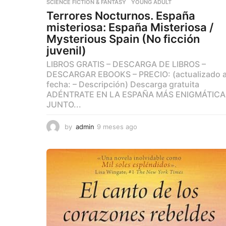
SCIENCE FICTION & FANTASY
,
YOUNG ADULT
Terrores Nocturnos. España
misteriosa: España Misteriosa /
Mysterious Spain (No ficción
juvenil)
LIBROS GRATIS – DESCARGA DE LIBROS –
DESCARGAR EBOOKS – PRECIO: (actualizado 
fecha: – Descripción) Descarga gratuita
ADÉNTRATE EN LA ESPAÑA MÁS ENIGMÁTICA
JUNTO...
by
admin
9 meses ago
9
m
e
s
e
s
a
g
o