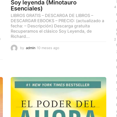
Soy leyenda (Minotauro
4
Esenciales)
LIBROS GRATIS – DESCARGA DE LIBROS –
DESCARGAR EBOOKS – PRECIO: (actualizado a
fecha: – Descripción) Descarga gratuita
Recuperamos el clásico Soy Leyenda, de
Richard...
a
2
by
admin
10 meses ago
9
m
e
s
e
s
a
g
o