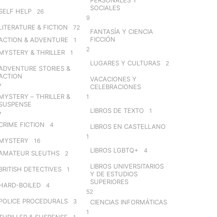
SOCIALES
SELF HELP
26
9
LITERATURE & FICTION
72
FANTASÍA Y CIENCIA
FICCIÓN
ACTION & ADVENTURE
1
2
MYSTERY & THRILLER
1
LUGARES Y CULTURAS
2
ADVENTURE STORIES &
ACTION
VACACIONES Y
7
CELEBRACIONES
MYSTERY – THRILLER &
1
SUSPENSE
LIBROS DE TEXTO
1
7
CRIME FICTION
4
LIBROS EN CASTELLANO
1
MYSTERY
16
LIBROS LGBTQ+
4
AMATEUR SLEUTHS
2
LIBROS UNIVERSITARIOS
BRITISH DETECTIVES
1
Y DE ESTUDIOS
SUPERIORES
HARD-BOILED
4
52
POLICE PROCEDURALS
3
CIENCIAS INFORMÁTICAS
1
THRILLER & SUSPENSE