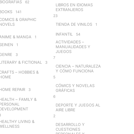
BIOGRAFIAS
62
LIBROS EN IDIOMAS
EXTRANJEROS
BOOKS
141
23
COMICS & GRAPHIC
NOVELS
TIENDA DE VINILOS
1
INFANTIL
54
ANIME & MANGA
1
ACTIVIDADES –
SEINEN
1
MANUALIDADES Y
JUEGOS
GENRE
3
7
LITERARY & FICTIONAL
3
CIENCIA – NATURALEZA
Y CÓMO FUNCIONA
CRAFTS – HOBBIES &
HOME
5
CÓMICS Y NOVELAS
HOME REPAIR
3
GRÁFICAS
6
HEALTH – FAMILY &
PERSONAL
DEPORTE Y JUEGOS AL
DEVELOPMENT
AIRE LIBRE
8
2
HEALTHY LIVING &
DESARROLLO Y
WELLNESS
CUESTIONES
PERSONALES Y