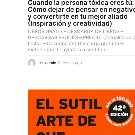
Cuando la persona tóxica eres tú:
Cómo dejar de pensar en negativ
y convertirte en tu mejor aliado
(Inspiración y creatividad)
LIBROS GRATIS – DESCARGA DE LIBROS –
DESCARGAR EBOOKS – PRECIO: (actualizado 
fecha: – Descripción) Descarga gratuita El
método que te ayudará a sustituir...
by
admin
9 meses ago
9
m
e
s
e
s
a
g
o