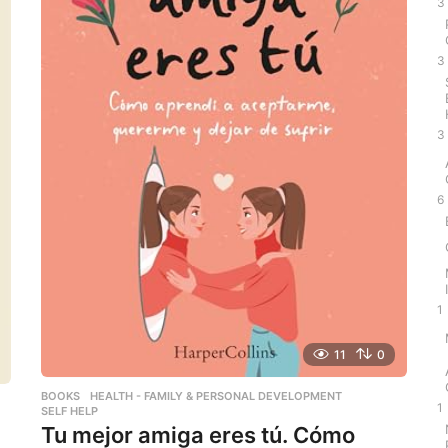
:
3
3
3
6
1
11
0
BOOKS
,
HEALTH - FAMILY & PERSONAL DEVELOPMENT
,
1
SELF HELP
Tu mejor amiga eres tú. Cómo