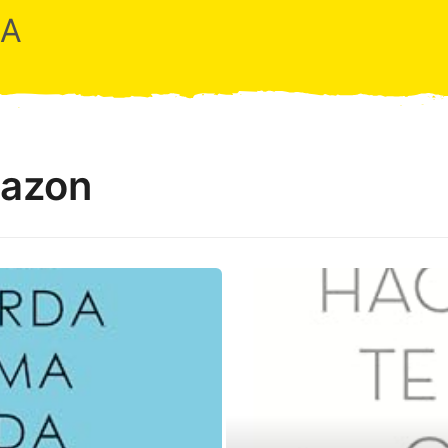
RA
mazon