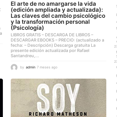
El arte de no amargarse la vida
:
(edición ampliada y actualizada):
Las claves del cambio psicológico
y la transformación personal
(Psicología)
a
ta
LIBROS GRATIS – DESCARGA DE LIBROS –
DESCARGAR EBOOKS – PRECIO: (actualizado a
fecha: – Descripción) Descarga gratuita La
2
presente edición actualizada por Rafael
Santandreu,...
2
by
admin
7 meses ago
7
m
e
s
e
s
a
g
o