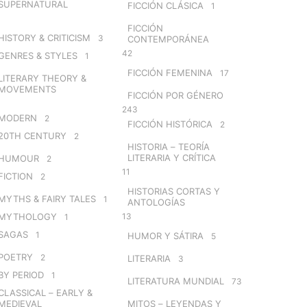
SUPERNATURAL
FICCIÓN CLÁSICA
1
FICCIÓN
HISTORY & CRITICISM
3
CONTEMPORÁNEA
42
GENRES & STYLES
1
FICCIÓN FEMENINA
17
LITERARY THEORY &
MOVEMENTS
FICCIÓN POR GÉNERO
243
MODERN
2
FICCIÓN HISTÓRICA
2
20TH CENTURY
2
HISTORIA – TEORÍA
LITERARIA Y CRÍTICA
HUMOUR
2
11
FICTION
2
HISTORIAS CORTAS Y
MYTHS & FAIRY TALES
1
ANTOLOGÍAS
MYTHOLOGY
13
1
SAGAS
1
HUMOR Y SÁTIRA
5
POETRY
2
LITERARIA
3
BY PERIOD
1
LITERATURA MUNDIAL
73
CLASSICAL – EARLY &
MEDIEVAL
MITOS – LEYENDAS Y