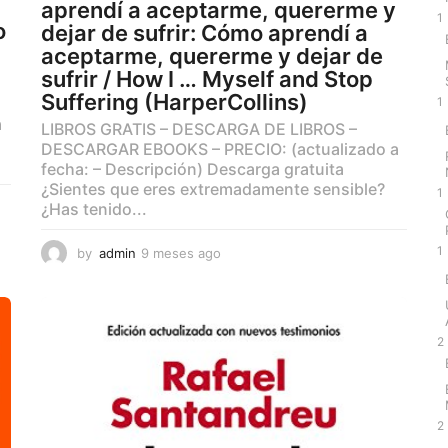
aprendí a aceptarme, quererme y
1
o
dejar de sufrir: Cómo aprendí a
aceptarme, quererme y dejar de
sufrir / How I … Myself and Stop
Suffering (HarperCollins)
1
a
LIBROS GRATIS – DESCARGA DE LIBROS –
DESCARGAR EBOOKS – PRECIO: (actualizado a
fecha: – Descripción) Descarga gratuita
¿Sientes que eres extremadamente sensible?
1
¿Has tenido...
1
by
admin
9 meses ago
9
m
e
s
e
2
s
a
g
o
2