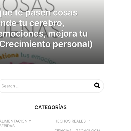
ue te pasen cosas
nde tu cerebro,
 emociones, mejora tu
 Crecimiento personal)
CATEGORÍAS
ALIMENTACIÓN Y
HECHOS REALES
1
BEBIDAS
CIENCIAS – TECNOLOGÍA