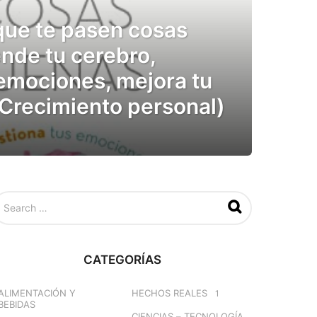
ue te pasen cosas
nde tu cerebro,
 emociones, mejora tu
 Crecimiento personal)
CATEGORÍAS
ALIMENTACIÓN Y
HECHOS REALES
1
BEBIDAS
CIENCIAS – TECNOLOGÍA