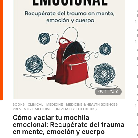
1
1
1
0
BOOKS
,
CLINICAL
,
MEDICINE
,
MEDICINE & HEALTH SCIENCES
,
1
PREVENTIVE MEDICINE
,
UNIVERSITY TEXTBOOKS
Cómo vaciar tu mochila
emocional: Recupérate del trauma
:
en mente, emoción y cuerpo