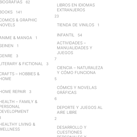
BIOGRAFIAS
62
LIBROS EN IDIOMAS
EXTRANJEROS
BOOKS
141
23
COMICS & GRAPHIC
NOVELS
TIENDA DE VINILOS
1
INFANTIL
54
ANIME & MANGA
1
ACTIVIDADES –
SEINEN
1
MANUALIDADES Y
JUEGOS
GENRE
3
7
LITERARY & FICTIONAL
3
CIENCIA – NATURALEZA
Y CÓMO FUNCIONA
CRAFTS – HOBBIES &
HOME
5
CÓMICS Y NOVELAS
HOME REPAIR
3
GRÁFICAS
6
HEALTH – FAMILY &
PERSONAL
DEPORTE Y JUEGOS AL
DEVELOPMENT
AIRE LIBRE
8
2
HEALTHY LIVING &
DESARROLLO Y
WELLNESS
CUESTIONES
PERSONALES Y