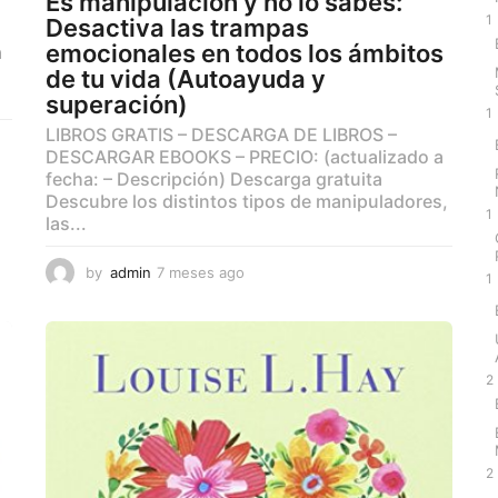
Es manipulación y no lo sabes:
1
Desactiva las trampas
emocionales en todos los ámbitos
a
á
de tu vida (Autoayuda y
superación)
1
LIBROS GRATIS – DESCARGA DE LIBROS –
DESCARGAR EBOOKS – PRECIO: (actualizado a
fecha: – Descripción) Descarga gratuita
Descubre los distintos tipos de manipuladores,
1
las...
by
admin
7 meses ago
7
1
m
e
s
e
s
2
a
g
o
2