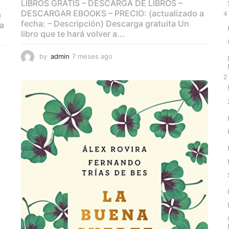
LIBROS GRATIS – DESCARGA DE LIBROS –
DESCARGAR EBOOKS – PRECIO: (actualizado a
4
a
fecha: – Descripción) Descarga gratuita Un
ta
libro que te hará volver a...
by
admin
7 meses ago
7
m
e
2
s
e
s
a
g
o