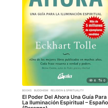
6
0
BOOKS
,
BUDDHISM
,
RELIGION & SPIRITUALITY
El Poder Del Ahora Una Guía Para
La Iluminación Espiritual – Españo
(Perenne)