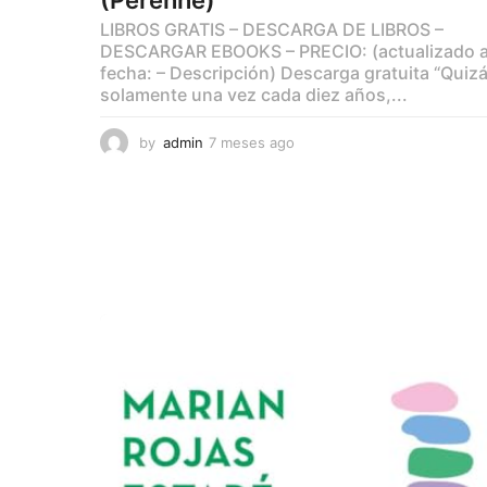
LIBROS GRATIS – DESCARGA DE LIBROS –
DESCARGAR EBOOKS – PRECIO: (actualizado 
fecha: – Descripción) Descarga gratuita “Quiz
solamente una vez cada diez años,...
by
admin
7 meses ago
7
m
e
s
e
s
a
g
o