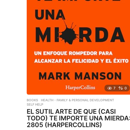
7
0
BOOKS
,
HEALTH - FAMILY & PERSONAL DEVELOPMENT
,
SELF HELP
EL SUTIL ARTE DE QUE (CASI
TODO) TE IMPORTE UNA MIERDA
2805 (HARPERCOLLINS)