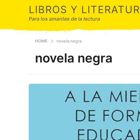
LIBROS Y LITERATU
Para los amantes de la lectura
HOME
novela negra
novela negra