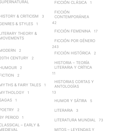
SUPERNATURAL
FICCIÓN CLÁSICA
1
FICCIÓN
HISTORY & CRITICISM
3
CONTEMPORÁNEA
42
GENRES & STYLES
1
FICCIÓN FEMENINA
17
LITERARY THEORY &
MOVEMENTS
FICCIÓN POR GÉNERO
243
MODERN
2
FICCIÓN HISTÓRICA
2
20TH CENTURY
2
HISTORIA – TEORÍA
LITERARIA Y CRÍTICA
HUMOUR
2
11
FICTION
2
HISTORIAS CORTAS Y
MYTHS & FAIRY TALES
1
ANTOLOGÍAS
MYTHOLOGY
13
1
SAGAS
1
HUMOR Y SÁTIRA
5
POETRY
2
LITERARIA
3
BY PERIOD
1
LITERATURA MUNDIAL
73
CLASSICAL – EARLY &
MEDIEVAL
MITOS – LEYENDAS Y