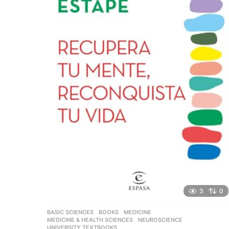
3
0
BASIC SCIENCES
,
BOOKS
,
MEDICINE
,
MEDICINE & HEALTH SCIENCES
,
NEUROSCIENCE
,
UNIVERSITY TEXTBOOKS