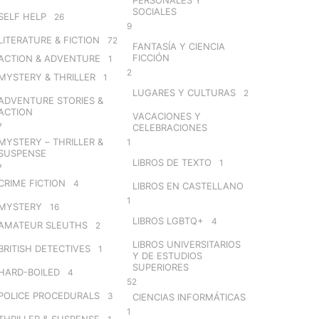
SOCIALES
SELF HELP
26
9
LITERATURE & FICTION
72
FANTASÍA Y CIENCIA
FICCIÓN
ACTION & ADVENTURE
1
2
MYSTERY & THRILLER
1
LUGARES Y CULTURAS
2
ADVENTURE STORIES &
ACTION
VACACIONES Y
7
CELEBRACIONES
MYSTERY – THRILLER &
1
SUSPENSE
LIBROS DE TEXTO
1
7
CRIME FICTION
4
LIBROS EN CASTELLANO
1
MYSTERY
16
LIBROS LGBTQ+
4
AMATEUR SLEUTHS
2
LIBROS UNIVERSITARIOS
BRITISH DETECTIVES
1
Y DE ESTUDIOS
SUPERIORES
HARD-BOILED
4
52
POLICE PROCEDURALS
3
CIENCIAS INFORMÁTICAS
1
THRILLER & SUSPENSE