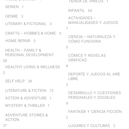
TIENDA DE VINILOS
1
SEINEN
1
INFANTIL
54
GENRE
3
ACTIVIDADES –
MANUALIDADES Y JUEGOS
LITERARY & FICTIONAL
3
7
CRAFTS – HOBBIES & HOME
3
CIENCIA – NATURALEZA Y
HOME REPAIR
3
CÓMO FUNCIONA
5
HEALTH – FAMILY &
PERSONAL DEVELOPMENT
CÓMICS Y NOVELAS
GRÁFICAS
28
6
HEALTHY LIVING & WELLNESS
2
DEPORTE Y JUEGOS AL AIRE
LIBRE
SELF HELP
26
2
LITERATURE & FICTION
72
DESARROLLO Y CUESTIONES
PERSONALES Y SOCIALES
ACTION & ADVENTURE
1
9
MYSTERY & THRILLER
1
FANTASÍA Y CIENCIA FICCIÓN
ADVENTURE STORIES &
2
ACTION
27
LUGARES Y CULTURAS
2