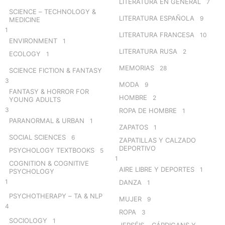
LITERATURA EN GENERAL
7
SCIENCE – TECHNOLOGY &
LITERATURA ESPAÑOLA
9
MEDICINE
1
LITERATURA FRANCESA
10
ENVIRONMENT
1
LITERATURA RUSA
2
ECOLOGY
1
MEMORIAS
28
SCIENCE FICTION & FANTASY
3
MODA
9
FANTASY & HORROR FOR
HOMBRE
2
YOUNG ADULTS
3
ROPA DE HOMBRE
1
PARANORMAL & URBAN
1
ZAPATOS
1
SOCIAL SCIENCES
6
ZAPATILLAS Y CALZADO
DEPORTIVO
PSYCHOLOGY TEXTBOOKS
5
1
COGNITION & COGNITIVE
AIRE LIBRE Y DEPORTES
1
PSYCHOLOGY
1
DANZA
1
PSYCHOTHERAPY – TA & NLP
MUJER
9
4
ROPA
3
SOCIOLOGY
1
JERSÉIS – CÁRDIGANS Y