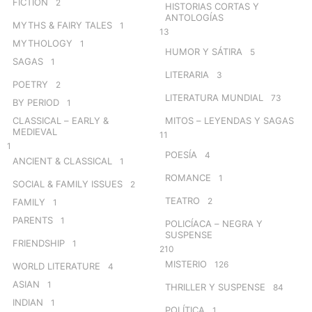
FICTION
2
HISTORIAS CORTAS Y
ANTOLOGÍAS
MYTHS & FAIRY TALES
1
13
MYTHOLOGY
1
HUMOR Y SÁTIRA
5
SAGAS
1
LITERARIA
3
POETRY
2
LITERATURA MUNDIAL
73
BY PERIOD
1
CLASSICAL – EARLY &
MITOS – LEYENDAS Y SAGAS
MEDIEVAL
11
1
POESÍA
4
ANCIENT & CLASSICAL
1
ROMANCE
1
SOCIAL & FAMILY ISSUES
2
TEATRO
2
FAMILY
1
PARENTS
1
POLICÍACA – NEGRA Y
SUSPENSE
FRIENDSHIP
1
210
MISTERIO
126
WORLD LITERATURE
4
ASIAN
1
THRILLER Y SUSPENSE
84
INDIAN
1
POLÍTICA
1