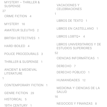
MYSTERY – THRILLER &
VACACIONES Y
SUSPENSE
CELEBRACIONES
27
1
CRIME FICTION
4
LIBROS DE TEXTO
1
MYSTERY
16
LIBROS EN CASTELLANO
1
AMATEUR SLEUTHS
2
LIBROS LGBTQ+
4
BRITISH DETECTIVES
1
LIBROS UNIVERSITARIOS Y DE
HARD-BOILED
4
ESTUDIOS SUPERIORES
52
POLICE PROCEDURALS
3
CIENCIAS INFORMÁTICAS
1
THRILLER & SUSPENSE
1
DERECHO
7
ANCIENT & MEDIEVAL
DERECHO PÚBLICO
1
LITERATURE
1
HUMANIDADES
12
CONTEMPORARY FICTION
1
MEDICINA Y CIENCIAS DE LA
SALUD
GENRE FICTION
29
16
HISTORICAL
5
NEGOCIOS Y FINANZAS
8
19TH CENTURY
1