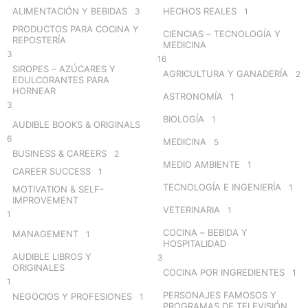
o
ALIMENTACIÓN Y BEBIDAS
HECHOS REALES
3
1
r
PRODUCTOS PARA COCINA Y
CIENCIAS – TECNOLOGÍA Y
:
REPOSTERÍA
MEDICINA
3
16
SIROPES – AZÚCARES Y
AGRICULTURA Y GANADERÍA
2
EDULCORANTES PARA
HORNEAR
ASTRONOMÍA
1
3
BIOLOGÍA
1
AUDIBLE BOOKS & ORIGINALS
6
MEDICINA
5
BUSINESS & CAREERS
2
MEDIO AMBIENTE
1
CAREER SUCCESS
1
TECNOLOGÍA E INGENIERÍA
1
MOTIVATION & SELF-
IMPROVEMENT
VETERINARIA
1
1
COCINA – BEBIDA Y
MANAGEMENT
1
HOSPITALIDAD
AUDIBLE LIBROS Y
3
ORIGINALES
COCINA POR INGREDIENTES
1
1
PERSONAJES FAMOSOS Y
NEGOCIOS Y PROFESIONES
1
PROGRAMAS DE TELEVISIÓN