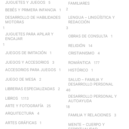
JUGUETES Y JUEGOS
5
FAMILIARES
2
BEBÉS Y PRIMERA INFANCIA
1
DESARROLLO DE HABILIDADES
LENGUA – LINGÜÍSTICA Y
MOTORAS
REDACCIÓN
1
3
JUGUETES PARA APILAR Y
OBRAS DE CONSULTA
1
ENCAJAR
1
RELIGIÓN
14
JUEGOS DE IMITACIÓN
1
CRISTIANISMO
4
JUEGOS Y ACCESORIOS
3
ROMÁNTICA
177
ACCESORIOS PARA JUEGOS
1
HISTÓRICO
1
JUEGO DE MESA
2
SALUD – FAMILIA Y
DESARROLLO PERSONAL
LIBRERIAS ESPECIALIZADAS
2
46
DESARROLLO PERSONAL Y
LIBROS
1.113
AUTOAYUDA
ARTE Y FOTOGRAFÍA
25
18
ARQUITECTURA
4
FAMILIA Y RELACIONES
3
ARTES GRÁFICAS
1
MENTE – CUERPO Y
ESPIRITUALIDAD