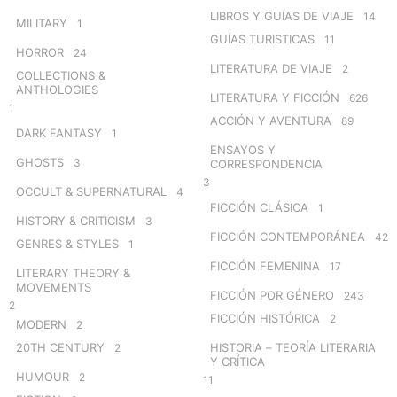
LIBROS Y GUÍAS DE VIAJE
14
MILITARY
1
GUÍAS TURISTICAS
11
HORROR
24
LITERATURA DE VIAJE
2
COLLECTIONS &
ANTHOLOGIES
LITERATURA Y FICCIÓN
626
1
ACCIÓN Y AVENTURA
89
DARK FANTASY
1
ENSAYOS Y
GHOSTS
3
CORRESPONDENCIA
3
OCCULT & SUPERNATURAL
4
FICCIÓN CLÁSICA
1
HISTORY & CRITICISM
3
FICCIÓN CONTEMPORÁNEA
42
GENRES & STYLES
1
FICCIÓN FEMENINA
17
LITERARY THEORY &
MOVEMENTS
FICCIÓN POR GÉNERO
243
2
FICCIÓN HISTÓRICA
2
MODERN
2
20TH CENTURY
HISTORIA – TEORÍA LITERARIA
2
Y CRÍTICA
HUMOUR
2
11