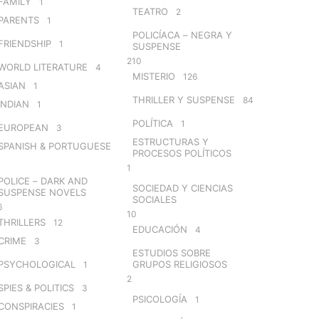
FAMILY
1
TEATRO
2
PARENTS
1
POLICÍACA – NEGRA Y
FRIENDSHIP
1
SUSPENSE
210
WORLD LITERATURE
4
MISTERIO
126
ASIAN
1
THRILLER Y SUSPENSE
84
INDIAN
1
POLÍTICA
1
EUROPEAN
3
ESTRUCTURAS Y
SPANISH & PORTUGUESE
PROCESOS POLÍTICOS
1
POLICE – DARK AND
SOCIEDAD Y CIENCIAS
SUSPENSE NOVELS
SOCIALES
6
10
THRILLERS
12
EDUCACIÓN
4
CRIME
3
ESTUDIOS SOBRE
PSYCHOLOGICAL
GRUPOS RELIGIOSOS
1
2
SPIES & POLITICS
3
PSICOLOGÍA
1
CONSPIRACIES
1