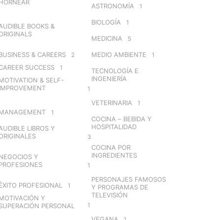
HORNEAR
ASTRONOMÍA
1
BIOLOGÍA
1
AUDIBLE BOOKS &
ORIGINALS
MEDICINA
5
BUSINESS & CAREERS
MEDIO AMBIENTE
2
1
CAREER SUCCESS
1
TECNOLOGÍA E
INGENIERÍA
MOTIVATION & SELF-
IMPROVEMENT
1
VETERINARIA
1
MANAGEMENT
1
COCINA – BEBIDA Y
HOSPITALIDAD
AUDIBLE LIBROS Y
ORIGINALES
3
COCINA POR
INGREDIENTES
NEGOCIOS Y
PROFESIONES
1
PERSONAJES FAMOSOS
ÉXITO PROFESIONAL
1
Y PROGRAMAS DE
TELEVISIÓN
MOTIVACIÓN Y
1
SUPERACIÓN PERSONAL
VEGANA
1