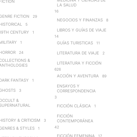
FICTION
LA SALUD
16
GENRE FICTION
29
NEGOCIOS Y FINANZAS
8
HISTORICAL
5
LIBROS Y GUÍAS DE VIAJE
19TH CENTURY
1
14
MILITARY
1
GUÍAS TURISTICAS
11
HORROR
24
LITERATURA DE VIAJE
2
COLLECTIONS &
LITERATURA Y FICCIÓN
ANTHOLOGIES
626
ACCIÓN Y AVENTURA
89
DARK FANTASY
1
ENSAYOS Y
GHOSTS
3
CORRESPONDENCIA
3
OCCULT &
SUPERNATURAL
FICCIÓN CLÁSICA
1
FICCIÓN
HISTORY & CRITICISM
3
CONTEMPORÁNEA
42
GENRES & STYLES
1
FICCIÓN FEMENINA
17