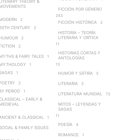
LITERARY THEORY &
MOVEMENTS
FICCIÓN POR GÉNERO
243
MODERN
2
FICCIÓN HISTÓRICA
2
20TH CENTURY
2
HISTORIA – TEORÍA
LITERARIA Y CRÍTICA
HUMOUR
2
11
FICTION
2
HISTORIAS CORTAS Y
MYTHS & FAIRY TALES
1
ANTOLOGÍAS
MYTHOLOGY
13
1
SAGAS
1
HUMOR Y SÁTIRA
5
POETRY
2
LITERARIA
3
BY PERIOD
1
LITERATURA MUNDIAL
73
CLASSICAL – EARLY &
MEDIEVAL
MITOS – LEYENDAS Y
SAGAS
11
ANCIENT & CLASSICAL
1
POESÍA
4
SOCIAL & FAMILY ISSUES
ROMANCE
1