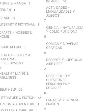
INFANTIL
54
ANIME & MANGA
1
ACTIVIDADES –
SEINEN
1
MANUALIDADES Y
JUEGOS
GENRE
3
7
LITERARY & FICTIONAL
3
CIENCIA – NATURALEZA
Y CÓMO FUNCIONA
CRAFTS – HOBBIES &
HOME
5
CÓMICS Y NOVELAS
HOME REPAIR
3
GRÁFICAS
6
HEALTH – FAMILY &
PERSONAL
DEPORTE Y JUEGOS AL
DEVELOPMENT
AIRE LIBRE
8
2
HEALTHY LIVING &
DESARROLLO Y
WELLNESS
CUESTIONES
PERSONALES Y
SOCIALES
SELF HELP
26
9
LITERATURE & FICTION
72
FANTASÍA Y CIENCIA
FICCIÓN
ACTION & ADVENTURE
1
2
MYSTERY & THRILLER
1