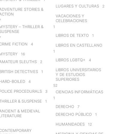
LUGARES Y CULTURAS
2
ADVENTURE STORIES &
ACTION
VACACIONES Y
7
CELEBRACIONES
MYSTERY – THRILLER &
1
SUSPENSE
LIBROS DE TEXTO
1
7
CRIME FICTION
4
LIBROS EN CASTELLANO
1
MYSTERY
16
LIBROS LGBTQ+
4
AMATEUR SLEUTHS
2
LIBROS UNIVERSITARIOS
BRITISH DETECTIVES
1
Y DE ESTUDIOS
SUPERIORES
HARD-BOILED
4
52
POLICE PROCEDURALS
3
CIENCIAS INFORMÁTICAS
1
THRILLER & SUSPENSE
1
DERECHO
7
ANCIENT & MEDIEVAL
DERECHO PÚBLICO
1
LITERATURE
HUMANIDADES
12
CONTEMPORARY
MEDICINA Y CIENCIAS DE