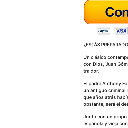
s
a
g
o
¿ESTÁS PREPARADO
Un clásico contempor
con Dios, Juan Góme
traidor.
El padre Anthony Fow
un antiguo criminal
que años atrás había
obstante, será el de
Junto con un grupo 
española y vieja co