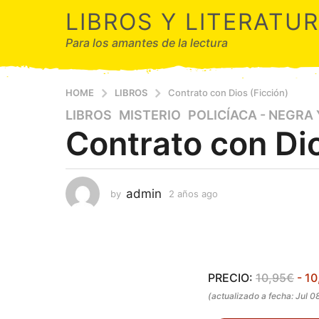
LIBROS Y LITERATU
Para los amantes de la lectura
HOME
LIBROS
Contrato con Dios (Ficción)
LIBROS
,
MISTERIO
,
POLICÍACA - NEGRA
2
Contrato con Dio
a
ñ
o
s
admin
by
2 años ago
2
a
a
g
ñ
o
o
s
2
a
a
g
PRECIO:
10,95€
- 10
ñ
o
(actualizado a fecha: Jul 
o