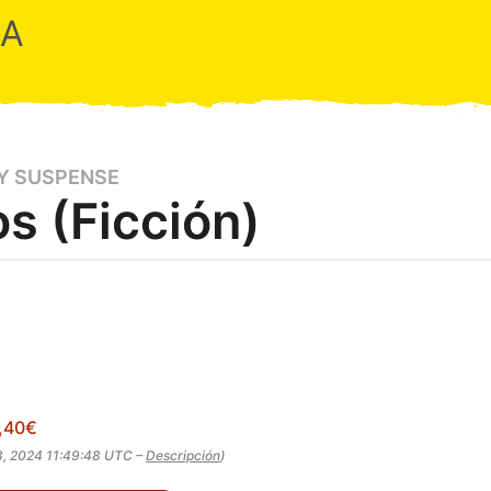
RA
 Y SUSPENSE
s (Ficción)
,40€
08, 2024 11:49:48 UTC –
Descripción
)