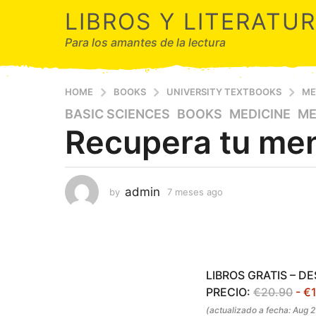
LIBROS Y LITERATU
Para los amantes de la lectura
HOME
BOOKS
UNIVERSITY TEXTBOOKS
ME
BASIC SCIENCES
,
BOOKS
,
MEDICINE
,
ME
7
Recupera tu men
m
e
s
e
admin
by
7 meses ago
7
s
m
a
e
g
s
e
o
s
7
a
LIBROS GRATIS – D
m
g
PRECIO:
€20.90
- €
o
e
(actualizado a fecha: Aug 