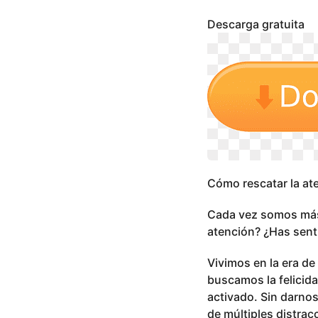
s
e
Descarga gratuita
s
a
g
o
Cómo rescatar la at
Cada vez somos más 
atención? ¿Has senti
Vivimos en la era de
buscamos la felicida
activado. Sin darn
de múltiples distrac