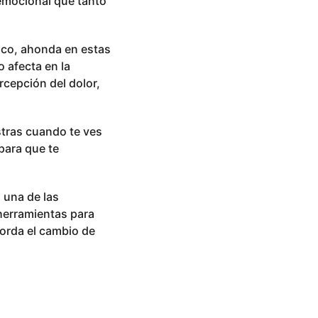
 emocional que tanto
fico, ahonda en estas
 afecta en la
rcepción del dolor,
tras cuando te ves
para que te
 una de las
herramientas para
orda el cambio de