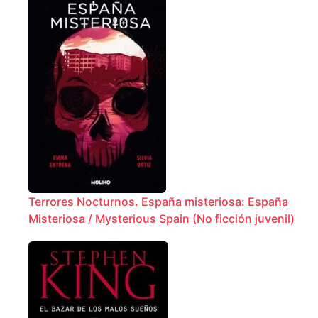
Terrores Nocturnos. España misteriosa: España
Misteriosa / Mysterious Spain (No ficción juvenil)