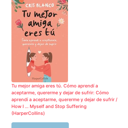
Tu mejor amiga eres tú. Cómo aprendí a
aceptarme, quererme y dejar de sufrir: Cómo
aprendí a aceptarme, quererme y dejar de sufrir /
How I … Myself and Stop Suffering
(HarperCollins)