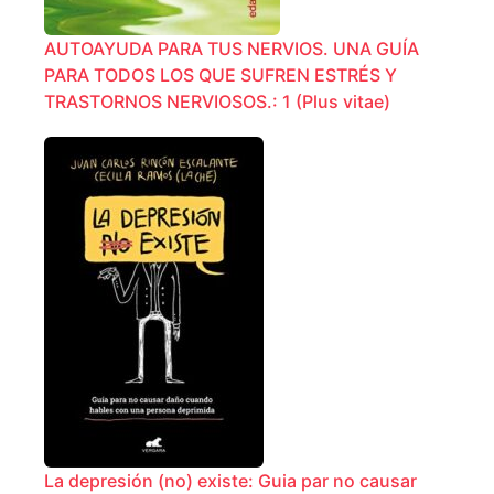
AUTOAYUDA PARA TUS NERVIOS. UNA GUÍA
PARA TODOS LOS QUE SUFREN ESTRÉS Y
TRASTORNOS NERVIOSOS.: 1 (Plus vitae)
La depresión (no) existe: Guia par no causar