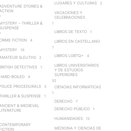
LUGARES Y CULTURAS
2
ADVENTURE STORIES &
ACTION
VACACIONES Y
7
CELEBRACIONES
MYSTERY – THRILLER &
1
SUSPENSE
LIBROS DE TEXTO
1
7
CRIME FICTION
4
LIBROS EN CASTELLANO
1
MYSTERY
16
LIBROS LGBTQ+
4
AMATEUR SLEUTHS
2
LIBROS UNIVERSITARIOS
BRITISH DETECTIVES
1
Y DE ESTUDIOS
SUPERIORES
HARD-BOILED
4
52
POLICE PROCEDURALS
3
CIENCIAS INFORMÁTICAS
1
THRILLER & SUSPENSE
1
DERECHO
7
ANCIENT & MEDIEVAL
DERECHO PÚBLICO
1
LITERATURE
HUMANIDADES
12
CONTEMPORARY
MEDICINA Y CIENCIAS DE
FICTION