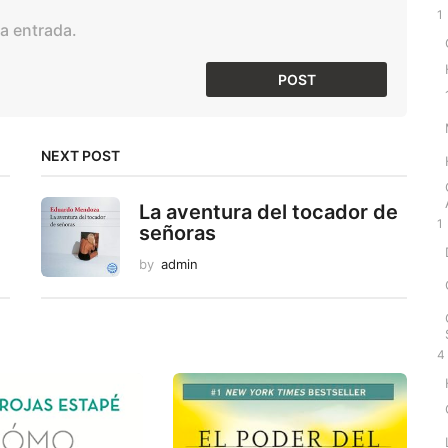
1
a entrada.
NEXT POST
La aventura del tocador de
1
señoras
by
admin
4