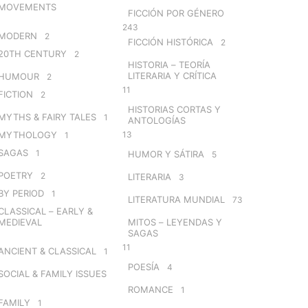
MOVEMENTS
FICCIÓN POR GÉNERO
243
MODERN
2
FICCIÓN HISTÓRICA
2
20TH CENTURY
2
HISTORIA – TEORÍA
LITERARIA Y CRÍTICA
HUMOUR
2
11
FICTION
2
HISTORIAS CORTAS Y
MYTHS & FAIRY TALES
1
ANTOLOGÍAS
MYTHOLOGY
13
1
SAGAS
1
HUMOR Y SÁTIRA
5
POETRY
2
LITERARIA
3
BY PERIOD
1
LITERATURA MUNDIAL
73
CLASSICAL – EARLY &
MEDIEVAL
MITOS – LEYENDAS Y
SAGAS
11
ANCIENT & CLASSICAL
1
POESÍA
4
SOCIAL & FAMILY ISSUES
ROMANCE
1
FAMILY
1