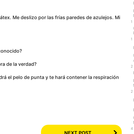
tex. Me deslizo por las frías paredes de azulejos. Mi
1
1
econocido?
ra de la verdad?
2
rá el pelo de punta y te hará contener la respiración
2
4
NEXT POST