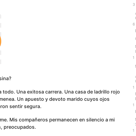
3
6
1
sina?
1
todo. Una exitosa carrera. Una casa de ladrillo rojo
himenea. Un apuesto y devoto marido cuyos ojos
1
ron sentir segura.
irme. Mis compañeros permanecen en silencio a mi
os, preocupados.
1