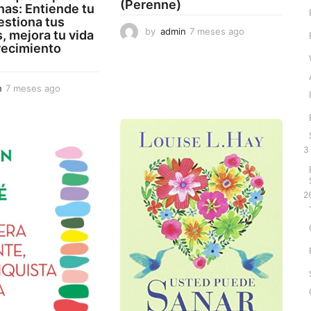
(Perenne)
as: Entiende tu
estiona tus
by
admin
7 meses ago
7
 mejora tu vida
m
recimiento
e
s
e
n
7 meses ago
7
s
m
a
e
g
s
o
e
3
s
a
g
o
2