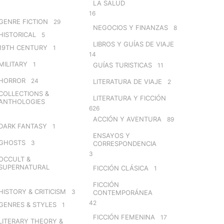
LA SALUD
16
GENRE FICTION
29
NEGOCIOS Y FINANZAS
8
HISTORICAL
5
LIBROS Y GUÍAS DE VIAJE
19TH CENTURY
1
14
MILITARY
1
GUÍAS TURISTICAS
11
HORROR
24
LITERATURA DE VIAJE
2
COLLECTIONS &
LITERATURA Y FICCIÓN
ANTHOLOGIES
626
ACCIÓN Y AVENTURA
89
DARK FANTASY
1
ENSAYOS Y
GHOSTS
3
CORRESPONDENCIA
3
OCCULT &
SUPERNATURAL
FICCIÓN CLÁSICA
1
FICCIÓN
HISTORY & CRITICISM
3
CONTEMPORÁNEA
42
GENRES & STYLES
1
FICCIÓN FEMENINA
17
LITERARY THEORY &