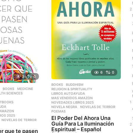
2
6
0
3
0
BOOKS
,
BUDDHISM
,
,
BOOKS
,
MEDICINE
,
RELIGION & SPIRITUALITY
LTH SCIENCES
,
LIBROS AUTOAYUDA
,
,
MAS VENDIDOS AMAZON
,
1
XTBOOKS
NOVEDADES LIBROS 2025
,
YUDA
,
NOVELA NEGRA
,
NOVELAS DE TERROR
,
 AMAZON
,
POEMAS
ROS 2025
,
El Poder Del Ahora Una
,
NOVELAS DE TERROR
,
Guía Para La Iluminación
2
Espiritual – Español
r que te pasen