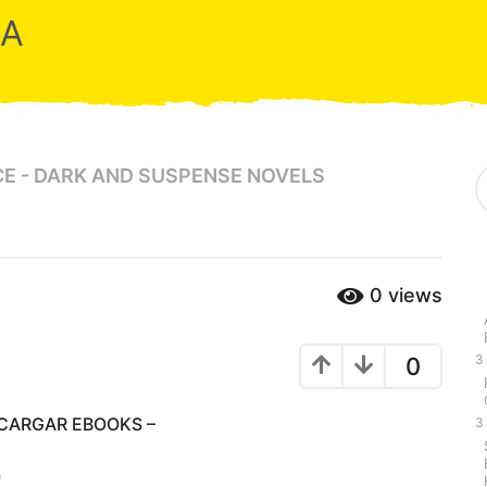
RA
S
CE - DARK AND SUSPENSE NOVELS
e
a
r
c
h
0
views
f
o
r
:
3
0
SCARGAR EBOOKS –
3
)