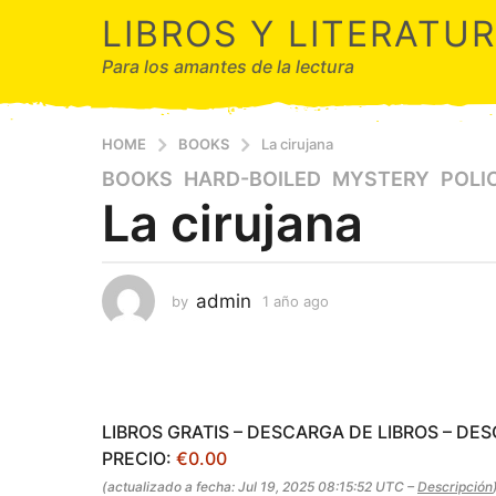
LIBROS Y LITERATU
Para los amantes de la lectura
HOME
BOOKS
La cirujana
BOOKS
,
HARD-BOILED
,
MYSTERY
,
POLI
1
La cirujana
a
ñ
o
a
admin
by
1 año ago
1
g
a
o
ñ
1
o
a
a
g
ñ
o
LIBROS GRATIS – DESCARGA DE LIBROS – DE
o
PRECIO:
€0.00
a
(actualizado a fecha: Jul 19, 2025 08:15:52 UTC –
Descripción