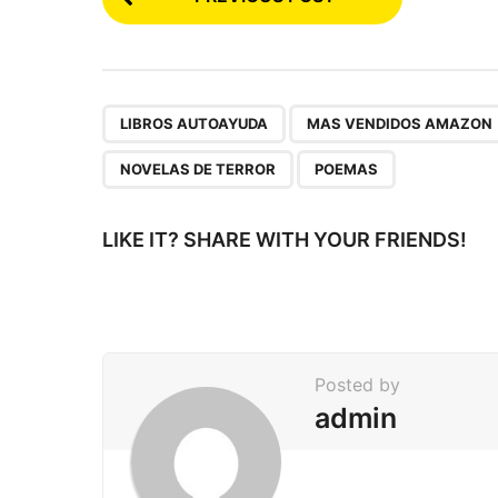
o
s
t
P
,
LIBROS AUTOAYUDA
MAS VENDIDOS AMAZON
a
NOVELAS DE TERROR
POEMAS
g
i
LIKE IT? SHARE WITH YOUR FRIENDS!
n
a
t
i
Posted by
o
admin
n