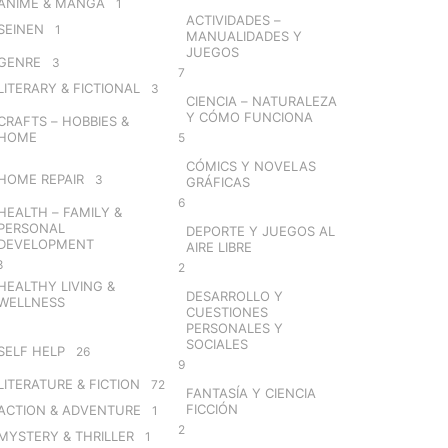
ANIME & MANGA
1
ACTIVIDADES –
SEINEN
1
MANUALIDADES Y
JUEGOS
GENRE
3
7
LITERARY & FICTIONAL
3
CIENCIA – NATURALEZA
Y CÓMO FUNCIONA
CRAFTS – HOBBIES &
HOME
5
CÓMICS Y NOVELAS
HOME REPAIR
3
GRÁFICAS
6
HEALTH – FAMILY &
PERSONAL
DEPORTE Y JUEGOS AL
DEVELOPMENT
AIRE LIBRE
8
2
HEALTHY LIVING &
DESARROLLO Y
WELLNESS
CUESTIONES
PERSONALES Y
SOCIALES
SELF HELP
26
9
LITERATURE & FICTION
72
FANTASÍA Y CIENCIA
FICCIÓN
ACTION & ADVENTURE
1
2
MYSTERY & THRILLER
1