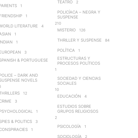
TEATRO
2
PARENTS
1
POLICÍACA – NEGRA Y
FRIENDSHIP
1
SUSPENSE
210
WORLD LITERATURE
4
MISTERIO
126
ASIAN
1
THRILLER Y SUSPENSE
84
INDIAN
1
POLÍTICA
1
EUROPEAN
3
ESTRUCTURAS Y
SPANISH & PORTUGUESE
PROCESOS POLÍTICOS
1
POLICE – DARK AND
SOCIEDAD Y CIENCIAS
SUSPENSE NOVELS
SOCIALES
6
10
THRILLERS
12
EDUCACIÓN
4
CRIME
3
ESTUDIOS SOBRE
PSYCHOLOGICAL
GRUPOS RELIGIOSOS
1
2
SPIES & POLITICS
3
PSICOLOGÍA
1
CONSPIRACIES
1
SOCIOLOGÍA
2