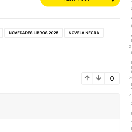
,
,
,
,
NOVEDADES LIBROS 2025
NOVELA NEGRA
3
0
2
2