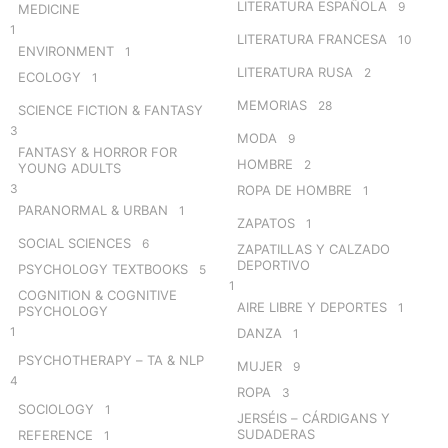
LITERATURA ESPAÑOLA
9
MEDICINE
1
LITERATURA FRANCESA
10
ENVIRONMENT
1
LITERATURA RUSA
2
ECOLOGY
1
MEMORIAS
28
SCIENCE FICTION & FANTASY
3
MODA
9
FANTASY & HORROR FOR
HOMBRE
2
YOUNG ADULTS
3
ROPA DE HOMBRE
1
PARANORMAL & URBAN
1
ZAPATOS
1
SOCIAL SCIENCES
6
ZAPATILLAS Y CALZADO
DEPORTIVO
PSYCHOLOGY TEXTBOOKS
5
1
COGNITION & COGNITIVE
AIRE LIBRE Y DEPORTES
1
PSYCHOLOGY
1
DANZA
1
PSYCHOTHERAPY – TA & NLP
MUJER
9
4
ROPA
3
SOCIOLOGY
1
JERSÉIS – CÁRDIGANS Y
SUDADERAS
REFERENCE
1