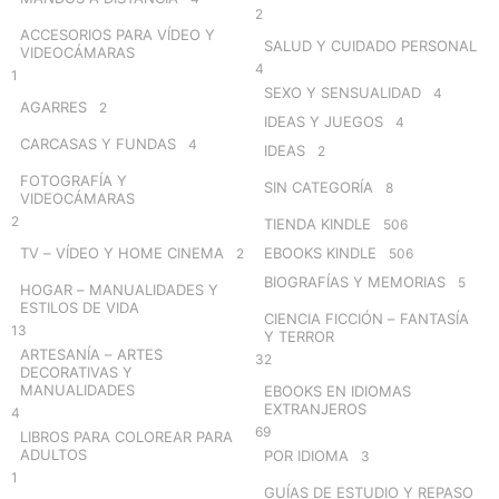
2
ACCESORIOS PARA VÍDEO Y
SALUD Y CUIDADO PERSONAL
VIDEOCÁMARAS
4
1
SEXO Y SENSUALIDAD
4
AGARRES
2
IDEAS Y JUEGOS
4
CARCASAS Y FUNDAS
4
IDEAS
2
FOTOGRAFÍA Y
SIN CATEGORÍA
8
VIDEOCÁMARAS
2
TIENDA KINDLE
506
TV – VÍDEO Y HOME CINEMA
EBOOKS KINDLE
2
506
BIOGRAFÍAS Y MEMORIAS
5
HOGAR – MANUALIDADES Y
ESTILOS DE VIDA
CIENCIA FICCIÓN – FANTASÍA
13
Y TERROR
ARTESANÍA – ARTES
32
DECORATIVAS Y
MANUALIDADES
EBOOKS EN IDIOMAS
EXTRANJEROS
4
69
LIBROS PARA COLOREAR PARA
ADULTOS
POR IDIOMA
3
1
GUÍAS DE ESTUDIO Y REPASO