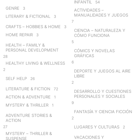
INFANTIL
54
GENRE
3
ACTIVIDADES –
MANUALIDADES Y JUEGOS
LITERARY & FICTIONAL
3
7
CRAFTS – HOBBIES & HOME
3
CIENCIA – NATURALEZA Y
HOME REPAIR
3
CÓMO FUNCIONA
5
HEALTH – FAMILY &
PERSONAL DEVELOPMENT
CÓMICS Y NOVELAS
GRÁFICAS
28
6
HEALTHY LIVING & WELLNESS
2
DEPORTE Y JUEGOS AL AIRE
LIBRE
SELF HELP
26
2
LITERATURE & FICTION
72
DESARROLLO Y CUESTIONES
PERSONALES Y SOCIALES
ACTION & ADVENTURE
1
9
MYSTERY & THRILLER
1
FANTASÍA Y CIENCIA FICCIÓN
ADVENTURE STORIES &
2
ACTION
27
LUGARES Y CULTURAS
2
MYSTERY – THRILLER &
VACACIONES Y
SUSPENSE