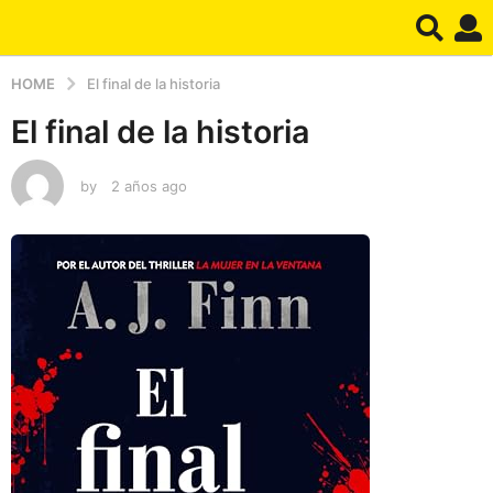
HOME
El final de la historia
El final de la historia
by
2 años ago
2
a
ñ
o
s
a
g
o