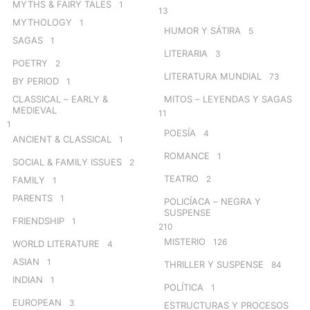
MYTHS & FAIRY TALES
1
13
MYTHOLOGY
1
HUMOR Y SÁTIRA
5
SAGAS
1
LITERARIA
3
POETRY
2
LITERATURA MUNDIAL
73
BY PERIOD
1
CLASSICAL – EARLY &
MITOS – LEYENDAS Y SAGAS
MEDIEVAL
11
1
POESÍA
4
ANCIENT & CLASSICAL
1
ROMANCE
1
SOCIAL & FAMILY ISSUES
2
TEATRO
2
FAMILY
1
PARENTS
1
POLICÍACA – NEGRA Y
SUSPENSE
FRIENDSHIP
1
210
MISTERIO
126
WORLD LITERATURE
4
ASIAN
1
THRILLER Y SUSPENSE
84
INDIAN
1
POLÍTICA
1
EUROPEAN
3
ESTRUCTURAS Y PROCESOS