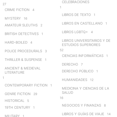
CELEBRACIONES
27
1
CRIME FICTION
4
LIBROS DE TEXTO
1
MYSTERY
16
LIBROS EN CASTELLANO
1
AMATEUR SLEUTHS
2
LIBROS LGBTQ+
4
BRITISH DETECTIVES
1
LIBROS UNIVERSITARIOS Y DE
HARD-BOILED
4
ESTUDIOS SUPERIORES
52
POLICE PROCEDURALS
3
CIENCIAS INFORMÁTICAS
1
THRILLER & SUSPENSE
1
DERECHO
7
ANCIENT & MEDIEVAL
DERECHO PÚBLICO
1
LITERATURE
1
HUMANIDADES
12
CONTEMPORARY FICTION
1
MEDICINA Y CIENCIAS DE LA
SALUD
GENRE FICTION
29
16
HISTORICAL
5
NEGOCIOS Y FINANZAS
8
19TH CENTURY
1
LIBROS Y GUÍAS DE VIAJE
14
MILITARY
1