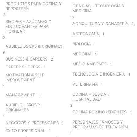
r
PRODUCTOS PARA COCINA Y
CIENCIAS – TECNOLOGÍA Y
:
REPOSTERÍA
MEDICINA
3
16
SIROPES – AZÚCARES Y
AGRICULTURA Y GANADERÍA
2
EDULCORANTES PARA
HORNEAR
ASTRONOMÍA
1
3
BIOLOGÍA
1
AUDIBLE BOOKS & ORIGINALS
6
MEDICINA
5
BUSINESS & CAREERS
2
MEDIO AMBIENTE
1
CAREER SUCCESS
1
TECNOLOGÍA E INGENIERÍA
1
MOTIVATION & SELF-
IMPROVEMENT
VETERINARIA
1
1
COCINA – BEBIDA Y
MANAGEMENT
1
HOSPITALIDAD
AUDIBLE LIBROS Y
3
ORIGINALES
COCINA POR INGREDIENTES
1
1
PERSONAJES FAMOSOS Y
NEGOCIOS Y PROFESIONES
1
PROGRAMAS DE TELEVISIÓN
ÉXITO PROFESIONAL
1
1