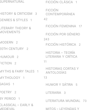
SUPERNATURAL
FICCIÓN CLÁSICA
1
FICCIÓN
HISTORY & CRITICISM
3
CONTEMPORÁNEA
42
GENRES & STYLES
1
FICCIÓN FEMENINA
17
LITERARY THEORY &
MOVEMENTS
FICCIÓN POR GÉNERO
243
MODERN
2
FICCIÓN HISTÓRICA
2
20TH CENTURY
2
HISTORIA – TEORÍA
LITERARIA Y CRÍTICA
HUMOUR
2
11
FICTION
2
HISTORIAS CORTAS Y
MYTHS & FAIRY TALES
1
ANTOLOGÍAS
MYTHOLOGY
13
1
SAGAS
1
HUMOR Y SÁTIRA
5
POETRY
2
LITERARIA
3
BY PERIOD
1
LITERATURA MUNDIAL
73
CLASSICAL – EARLY &
MEDIEVAL
MITOS – LEYENDAS Y