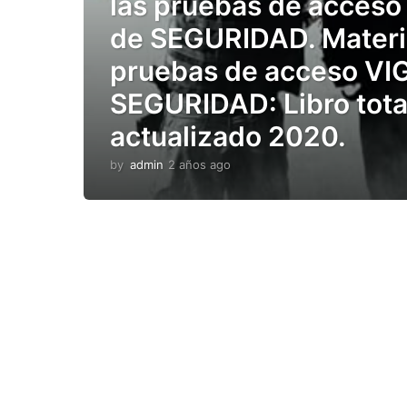
las pruebas de acceso
de SEGURIDAD. Materi
pruebas de acceso VI
SEGURIDAD: Libro tot
actualizado 2020.
by
admin
2 años ago
2
a
ñ
o
s
a
g
o