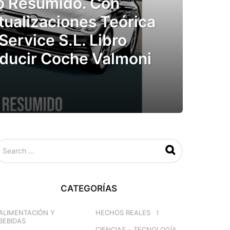
o Resumido. Con
tualizaciones Teórica
ervice S.L. Libro
ducir Coche Valmoni
CATEGORÍAS
ALIMENTACIÓN Y
HECHOS REALES
1
BEBIDAS
CIENCIAS – TECNOLOGÍA