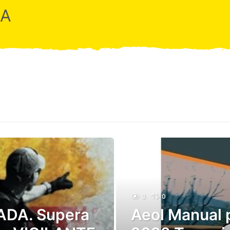
RA
3
0
ADA. Supera
Aeol Manual 