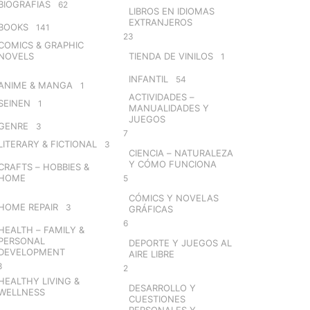
BIOGRAFIAS
62
LIBROS EN IDIOMAS
EXTRANJEROS
BOOKS
141
23
COMICS & GRAPHIC
NOVELS
TIENDA DE VINILOS
1
INFANTIL
54
ANIME & MANGA
1
ACTIVIDADES –
SEINEN
1
MANUALIDADES Y
JUEGOS
GENRE
3
7
LITERARY & FICTIONAL
3
CIENCIA – NATURALEZA
Y CÓMO FUNCIONA
CRAFTS – HOBBIES &
HOME
5
CÓMICS Y NOVELAS
HOME REPAIR
3
GRÁFICAS
6
HEALTH – FAMILY &
PERSONAL
DEPORTE Y JUEGOS AL
DEVELOPMENT
AIRE LIBRE
8
2
HEALTHY LIVING &
DESARROLLO Y
WELLNESS
CUESTIONES
PERSONALES Y