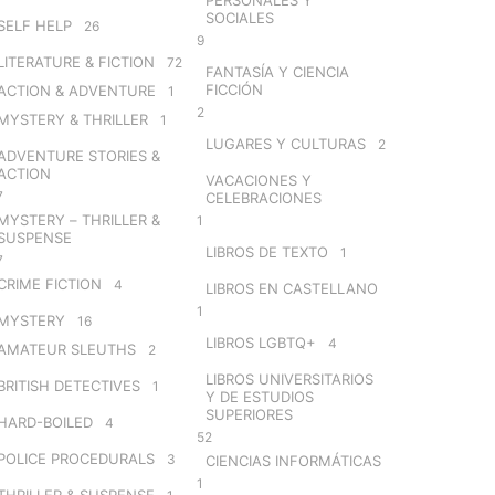
SOCIALES
SELF HELP
26
9
LITERATURE & FICTION
72
FANTASÍA Y CIENCIA
FICCIÓN
ACTION & ADVENTURE
1
2
MYSTERY & THRILLER
1
LUGARES Y CULTURAS
2
ADVENTURE STORIES &
ACTION
VACACIONES Y
7
CELEBRACIONES
MYSTERY – THRILLER &
1
SUSPENSE
LIBROS DE TEXTO
1
7
CRIME FICTION
4
LIBROS EN CASTELLANO
1
MYSTERY
16
LIBROS LGBTQ+
4
AMATEUR SLEUTHS
2
LIBROS UNIVERSITARIOS
BRITISH DETECTIVES
1
Y DE ESTUDIOS
SUPERIORES
HARD-BOILED
4
52
POLICE PROCEDURALS
3
CIENCIAS INFORMÁTICAS
1
THRILLER & SUSPENSE