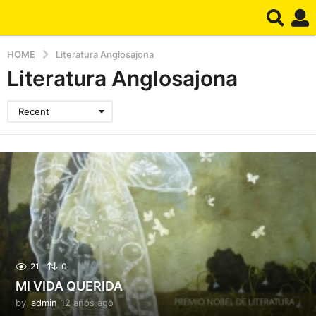
HOME
Literatura Anglosajona
Literatura Anglosajona
Recent
21
0
MI VIDA QUERIDA
by
admin
12 años ago
1