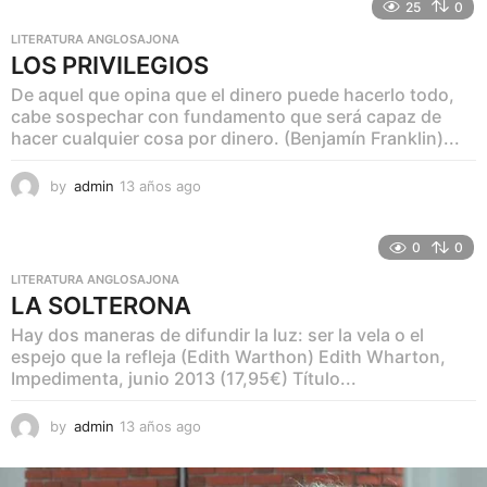
ñ
25
0
o
LITERATURA ANGLOSAJONA
s
LOS PRIVILEGIOS
a
g
De aquel que opina que el dinero puede hacerlo todo,
o
cabe sospechar con fundamento que será capaz de
hacer cualquier cosa por dinero. (Benjamín Franklin)...
by
admin
13 años ago
1
1
a
ñ
0
0
o
LITERATURA ANGLOSAJONA
s
LA SOLTERONA
a
g
Hay dos maneras de difundir la luz: ser la vela o el
o
espejo que la refleja (Edith Warthon) Edith Wharton,
Impedimenta, junio 2013 (17,95€) Título...
by
admin
13 años ago
1
1
a