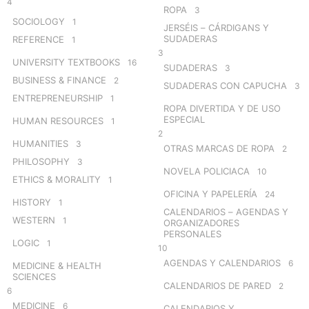
4
ROPA
3
SOCIOLOGY
1
JERSÉIS – CÁRDIGANS Y
SUDADERAS
REFERENCE
1
3
UNIVERSITY TEXTBOOKS
16
SUDADERAS
3
BUSINESS & FINANCE
2
SUDADERAS CON CAPUCHA
3
ENTREPRENEURSHIP
1
ROPA DIVERTIDA Y DE USO
ESPECIAL
HUMAN RESOURCES
1
2
HUMANITIES
3
OTRAS MARCAS DE ROPA
2
PHILOSOPHY
3
NOVELA POLICIACA
10
ETHICS & MORALITY
1
OFICINA Y PAPELERÍA
24
HISTORY
1
CALENDARIOS – AGENDAS Y
WESTERN
1
ORGANIZADORES
PERSONALES
LOGIC
1
10
AGENDAS Y CALENDARIOS
6
MEDICINE & HEALTH
SCIENCES
CALENDARIOS DE PARED
2
6
MEDICINE
6
CALENDARIOS Y