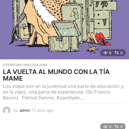
6
0
LITERATURA ANGLOSAJONA
LA VUELTA AL MUNDO CON LA TÍA
MAME
Los viajes son en la juventud una parte de educación y,
en la vejez, una parte de experiencia. (Sir Francis
Bacon) Patrick Dennis, Acantilado,...
by
admin
13 años ago
6
a
ñ
o
0
0