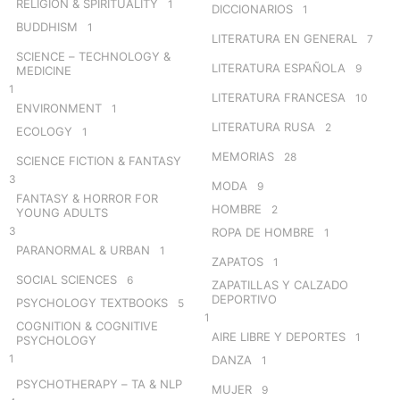
RELIGION & SPIRITUALITY
1
DICCIONARIOS
1
BUDDHISM
1
LITERATURA EN GENERAL
7
SCIENCE – TECHNOLOGY &
LITERATURA ESPAÑOLA
9
MEDICINE
1
LITERATURA FRANCESA
10
ENVIRONMENT
1
LITERATURA RUSA
2
ECOLOGY
1
MEMORIAS
28
SCIENCE FICTION & FANTASY
3
MODA
9
FANTASY & HORROR FOR
HOMBRE
2
YOUNG ADULTS
3
ROPA DE HOMBRE
1
PARANORMAL & URBAN
1
ZAPATOS
1
SOCIAL SCIENCES
6
ZAPATILLAS Y CALZADO
DEPORTIVO
PSYCHOLOGY TEXTBOOKS
5
1
COGNITION & COGNITIVE
AIRE LIBRE Y DEPORTES
1
PSYCHOLOGY
1
DANZA
1
PSYCHOTHERAPY – TA & NLP
MUJER
9