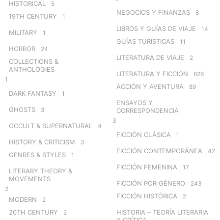
HISTORICAL
5
NEGOCIOS Y FINANZAS
8
19TH CENTURY
1
LIBROS Y GUÍAS DE VIAJE
14
MILITARY
1
GUÍAS TURISTICAS
11
HORROR
24
LITERATURA DE VIAJE
2
COLLECTIONS &
ANTHOLOGIES
LITERATURA Y FICCIÓN
626
1
ACCIÓN Y AVENTURA
89
DARK FANTASY
1
ENSAYOS Y
GHOSTS
3
CORRESPONDENCIA
3
OCCULT & SUPERNATURAL
4
FICCIÓN CLÁSICA
1
HISTORY & CRITICISM
3
FICCIÓN CONTEMPORÁNEA
42
GENRES & STYLES
1
FICCIÓN FEMENINA
17
LITERARY THEORY &
MOVEMENTS
FICCIÓN POR GÉNERO
243
2
FICCIÓN HISTÓRICA
2
MODERN
2
20TH CENTURY
HISTORIA – TEORÍA LITERARIA
2
Y CRÍTICA