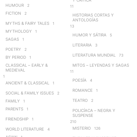
HUMOUR
2
11
FICTION
2
HISTORIAS CORTAS Y
ANTOLOGÍAS
MYTHS & FAIRY TALES
1
13
MYTHOLOGY
1
HUMOR Y SÁTIRA
5
SAGAS
1
LITERARIA
3
POETRY
2
LITERATURA MUNDIAL
73
BY PERIOD
1
CLASSICAL – EARLY &
MITOS – LEYENDAS Y SAGAS
MEDIEVAL
11
1
POESÍA
4
ANCIENT & CLASSICAL
1
ROMANCE
1
SOCIAL & FAMILY ISSUES
2
TEATRO
2
FAMILY
1
PARENTS
1
POLICÍACA – NEGRA Y
SUSPENSE
FRIENDSHIP
1
210
MISTERIO
126
WORLD LITERATURE
4
ASIAN