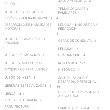
SALUD PERSONAL
2
SALÓN
1
TEMAS SOCIALES Y
JUGUETES Y JUEGOS
5
FAMILIARES
2
BEBÉS Y PRIMERA INFANCIA
1
DESARROLLO DE HABILIDADES
LENGUA – LINGÜÍSTICA Y
MOTORAS
REDACCIÓN
1
3
JUGUETES PARA APILAR Y
OBRAS DE CONSULTA
1
ENCAJAR
1
RELIGIÓN
14
JUEGOS DE IMITACIÓN
1
CRISTIANISMO
4
JUEGOS Y ACCESORIOS
3
ROMÁNTICA
177
ACCESORIOS PARA JUEGOS
1
HISTÓRICO
1
JUEGO DE MESA
2
SALUD – FAMILIA Y
DESARROLLO PERSONAL
LIBRERIAS ESPECIALIZADAS
2
46
DESARROLLO PERSONAL Y
LIBROS
1.113
AUTOAYUDA
ARTE Y FOTOGRAFÍA
25
18
ARQUITECTURA
4
FAMILIA Y RELACIONES
3