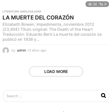
ñ
22
0
o
LITERATURA ANGLOSAJONA
s
LA MUERTE DEL CORAZÓN
a
g
Elizabeth Bowen, Impedimenta, noviembre 2012
o
(23,95€) Título original: The Death of the Heart
Traducción: Eduardo Berti La muerte del corazón se
publicó en 1938 y...
by
admin
13 años ago
1
1
a
ñ
o
LOAD MORE
s
a
g
o
S
e
a
r
c