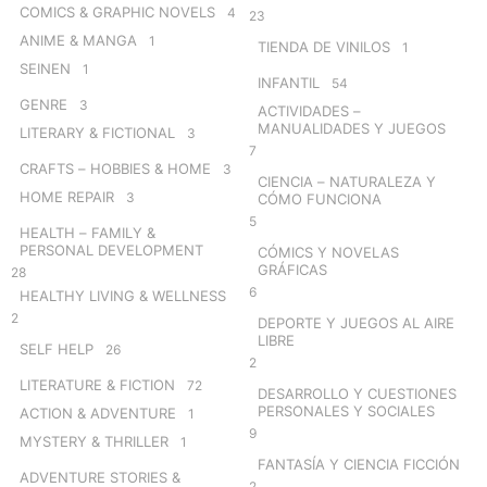
COMICS & GRAPHIC NOVELS
4
23
ANIME & MANGA
1
TIENDA DE VINILOS
1
SEINEN
1
INFANTIL
54
GENRE
3
ACTIVIDADES –
MANUALIDADES Y JUEGOS
LITERARY & FICTIONAL
3
7
CRAFTS – HOBBIES & HOME
3
CIENCIA – NATURALEZA Y
HOME REPAIR
3
CÓMO FUNCIONA
5
HEALTH – FAMILY &
PERSONAL DEVELOPMENT
CÓMICS Y NOVELAS
GRÁFICAS
28
6
HEALTHY LIVING & WELLNESS
2
DEPORTE Y JUEGOS AL AIRE
LIBRE
SELF HELP
26
2
LITERATURE & FICTION
72
DESARROLLO Y CUESTIONES
PERSONALES Y SOCIALES
ACTION & ADVENTURE
1
9
MYSTERY & THRILLER
1
FANTASÍA Y CIENCIA FICCIÓN
ADVENTURE STORIES &
2