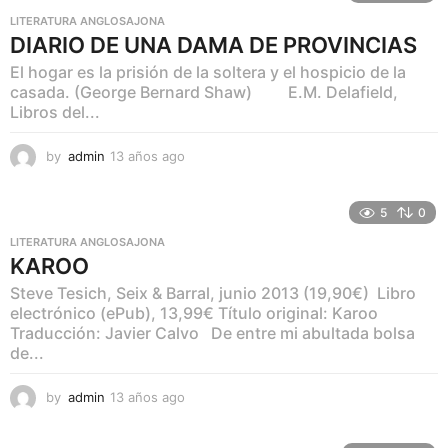
s
LITERATURA ANGLOSAJONA
a
DIARIO DE UNA DAMA DE PROVINCIAS
g
o
El hogar es la prisión de la soltera y el hospicio de la
casada. (George Bernard Shaw) E.M. Delafield,
Libros del...
by
admin
13 años ago
1
1
a
ñ
5
0
o
LITERATURA ANGLOSAJONA
s
KAROO
a
g
Steve Tesich, Seix & Barral, junio 2013 (19,90€) Libro
o
electrónico (ePub), 13,99€ Título original: Karoo
Traducción: Javier Calvo De entre mi abultada bolsa
de...
by
admin
13 años ago
1
1
a