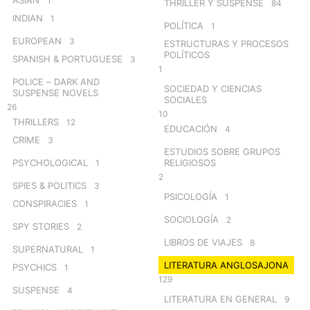
1
THRILLER Y SUSPENSE
84
INDIAN
1
POLÍTICA
1
EUROPEAN
3
ESTRUCTURAS Y PROCESOS
POLÍTICOS
SPANISH & PORTUGUESE
3
1
POLICE – DARK AND
SOCIEDAD Y CIENCIAS
SUSPENSE NOVELS
SOCIALES
26
10
THRILLERS
12
EDUCACIÓN
4
CRIME
3
ESTUDIOS SOBRE GRUPOS
PSYCHOLOGICAL
RELIGIOSOS
1
2
SPIES & POLITICS
3
PSICOLOGÍA
1
CONSPIRACIES
1
SOCIOLOGÍA
2
SPY STORIES
2
LIBROS DE VIAJES
8
SUPERNATURAL
1
LITERATURA ANGLOSAJONA
PSYCHICS
1
129
SUSPENSE
4
LITERATURA EN GENERAL
9