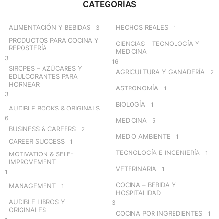
CATEGORÍAS
h
f
o
ALIMENTACIÓN Y BEBIDAS
HECHOS REALES
3
1
r
PRODUCTOS PARA COCINA Y
CIENCIAS – TECNOLOGÍA Y
:
REPOSTERÍA
MEDICINA
3
16
SIROPES – AZÚCARES Y
AGRICULTURA Y GANADERÍA
2
EDULCORANTES PARA
HORNEAR
ASTRONOMÍA
1
3
BIOLOGÍA
1
AUDIBLE BOOKS & ORIGINALS
6
MEDICINA
5
BUSINESS & CAREERS
2
MEDIO AMBIENTE
1
CAREER SUCCESS
1
TECNOLOGÍA E INGENIERÍA
1
MOTIVATION & SELF-
IMPROVEMENT
VETERINARIA
1
1
COCINA – BEBIDA Y
MANAGEMENT
1
HOSPITALIDAD
AUDIBLE LIBROS Y
3
ORIGINALES
COCINA POR INGREDIENTES
1