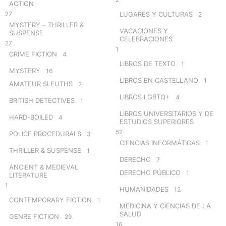
ACTION
27
LUGARES Y CULTURAS
2
MYSTERY – THRILLER &
VACACIONES Y
SUSPENSE
CELEBRACIONES
27
1
CRIME FICTION
4
LIBROS DE TEXTO
1
MYSTERY
16
LIBROS EN CASTELLANO
1
AMATEUR SLEUTHS
2
LIBROS LGBTQ+
4
BRITISH DETECTIVES
1
LIBROS UNIVERSITARIOS Y DE
HARD-BOILED
4
ESTUDIOS SUPERIORES
52
POLICE PROCEDURALS
3
CIENCIAS INFORMÁTICAS
1
THRILLER & SUSPENSE
1
DERECHO
7
ANCIENT & MEDIEVAL
DERECHO PÚBLICO
1
LITERATURE
1
HUMANIDADES
12
CONTEMPORARY FICTION
1
MEDICINA Y CIENCIAS DE LA
SALUD
GENRE FICTION
29
16