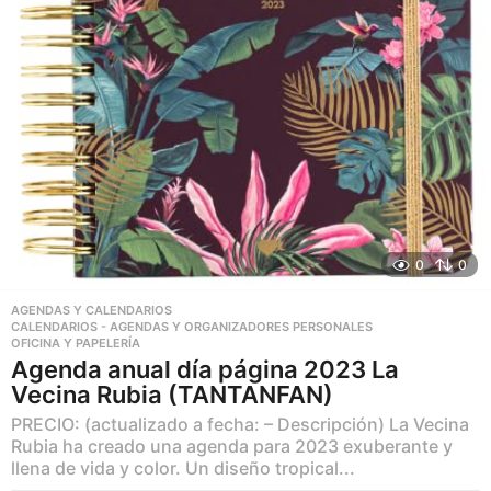
0
0
AGENDAS Y CALENDARIOS
,
CALENDARIOS - AGENDAS Y ORGANIZADORES PERSONALES
,
OFICINA Y PAPELERÍA
Agenda anual día página 2023 La
Vecina Rubia (TANTANFAN)
PRECIO: (actualizado a fecha: – Descripción) La Vecina
Rubia ha creado una agenda para 2023 exuberante y
llena de vida y color. Un diseño tropical...