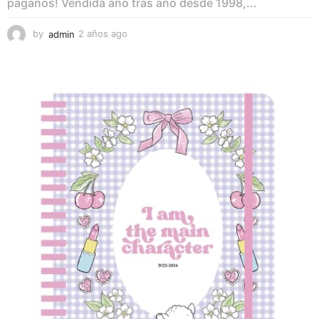
paganos! Vendida año tras año desde 1998,...
by
admin
2 años ago
2
a
ñ
o
s
a
g
o