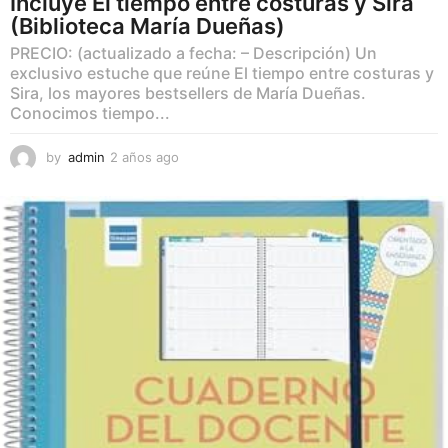
Incluye El tiempo entre costuras y Sira
(Biblioteca María Dueñas)
PRECIO: (actualizado a fecha: – Descripción) Un
exclusivo estuche que reúne El tiempo entre costuras y
Sira, los mayores bestsellers de María Dueñas.
Conocimos tiempo...
by
admin
2 años ago
2
a
ñ
o
s
a
g
o