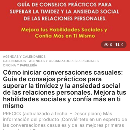
0
0
AGENDAS Y CALENDARIOS
,
CALENDARIOS - AGENDAS Y ORGANIZADORES PERSONALES
,
OFICINA Y PAPELERÍA
Cómo iniciar conversaciones casuales:
Guía de consejos prácticos para
superar la timidez y la ansiedad social
de las relaciones personales. Mejora tus
habilidades sociales y confía más en ti
mismo
PRECIO: (actualizado a fecha: – Descripción) Más
información del producto ¡Conviértete en un experto de
las conversaciones casuales y da las mejores primeras