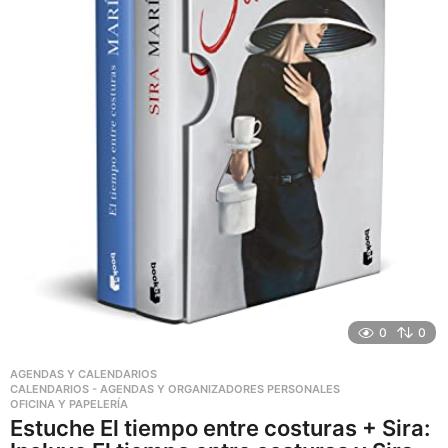
0
0
AGENDAS Y CALENDARIOS
,
CALENDARIOS - AGENDAS Y ORGANIZADORES PERSONALES
,
OFICINA Y PAPELERÍA
Estuche El tiempo entre costuras + Sira: