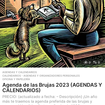
0
0
AGENDAS Y CALENDARIOS
,
CALENDARIOS - AGENDAS Y ORGANIZADORES PERSONALES
,
OFICINA Y PAPELERÍA
Agenda de las Brujas 2023 (AGENDAS Y
CALENDARIOS)
PRECIO: (actualizado a fecha: – Descripción) ¡Un año
más te traemos la agenda preferida de las brujas y