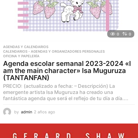
0
0
AGENDAS Y CALENDARIOS
,
CALENDARIOS - AGENDAS Y ORGANIZADORES PERSONALES
,
OFICINA Y PAPELERÍA
Agenda escolar semanal 2023-2024 «I
am the main character» Isa Muguruza
(TANTANFAN)
PRECIO: (actualizado a fecha: – Descripción) La
emergente artista Isa Muguruza ha creado una
fantástica agenda que será el reflejo de tu día a día....
by
admin
2 años ago
2
a
ñ
o
s