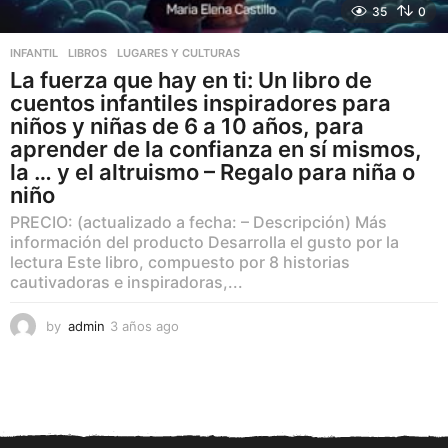
35
0
INFANTIL
,
LIBROS
,
LUGARES Y CULTURAS
La fuerza que hay en ti: Un libro de
cuentos infantiles inspiradores para
niños y niñas de 6 a 10 años, para
aprender de la confianza en sí mismos,
la … y el altruismo – Regalo para niña o
niño
PRECIO: (actualizado a fecha: – Descripción) Más
información del producto Desarrolla el gusto por la
lectura Este libro, compuesto por 8 historias
cautivadoras e inspiradoras,...
by
admin
3 años ago
3
a
ñ
o
s
a
g