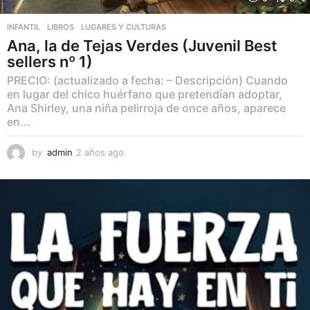
INFANTIL
,
LIBROS
,
LUGARES Y CULTURAS
Ana, la de Tejas Verdes (Juvenil Best
sellers nº 1)
PRECIO: (actualizado a fecha: – Descripción) Cuando
en lugar del chico huérfano que pretendían adoptar,
Ana Shirley, una niña pelirroja de once años, aparece
en...
by
admin
2 años ago
2
a
ñ
o
s
a
g
o