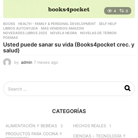
4
0
BOOKS
,
HEALTH - FAMILY & PERSONAL DEVELOPMENT
,
SELF HELP
LIBROS AUTOAYUDA
,
MAS VENDIDOS AMAZON
,
NOVEDADES LIBROS 2025
,
NOVELA NEGRA
,
NOVELAS DE TERROR
,
POEMAS
Usted puede sanar su vida (Books4pocket crec. y
salud)
by
admin
7 meses ago
7
m
e
s
S
e
e
s
a
a
r
g
c
o
CATEGORÍAS
h
f
o
ALIMENTACIÓN Y BEBIDAS
HECHOS REALES
3
1
r
PRODUCTOS PARA COCINA Y
CIENCIAS – TECNOLOGÍA Y
: