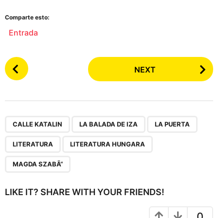
Comparte esto:
Entrada
P
NEXT
o
s
t
P
,
,
,
,
,
a
CALLE KATALIN
LA BALADA DE IZA
LA PUERTA
g
LITERATURA
LITERATURA HUNGARA
i
n
MAGDA SZABÃ“
a
t
LIKE IT? SHARE WITH YOUR FRIENDS!
i
o
0