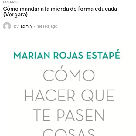
POEMAS
Cómo mandar a la mierda de forma educada
(Vergara)
by
admin
7 meses ago
7
m
e
s
e
s
a
g
o