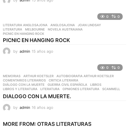
by
admin
15 años ago
1
5
a
ñ
0
0
o
LITERATURA ANGLOSAJONA
ANGLOSAJONA
,
JOAN LINDSAY
,
s
LITERATURA
,
MELBOURNE
,
NOVELA AUSTRAIANA
,
a
PICNIC EN HANGING ROCK
g
PICNIC EN HANGING ROCK
o
by
admin
15 años ago
1
1
a
ñ
0
0
o
MEMORIAS
ARTHUR KOETSLER
,
AUTOBIOGRAFIA ARTHUR KOETSLER
,
s
COMENTARIOS LITERARIOS
,
CRITICA LITERARIA
,
a
DIÁLOGO CON LA MUERTE
,
GUERRA CIVIL ESPAÑOLA
,
LIBROS
,
LIBROS Y LITERATURA
,
LITERATURA
,
OPNIONES LITERATURA
,
SCAMMELL
g
o
DIALOGO CON LA MUERTE.
by
admin
16 años ago
1
6
a
MORE FROM:
OTRAS LITERATURAS
ñ