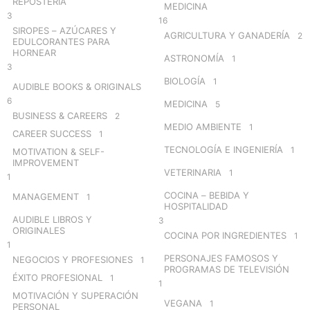
REPOSTERÍA
MEDICINA
3
16
SIROPES – AZÚCARES Y
AGRICULTURA Y GANADERÍA
2
EDULCORANTES PARA
HORNEAR
ASTRONOMÍA
1
3
BIOLOGÍA
1
AUDIBLE BOOKS & ORIGINALS
6
MEDICINA
5
BUSINESS & CAREERS
2
MEDIO AMBIENTE
1
CAREER SUCCESS
1
TECNOLOGÍA E INGENIERÍA
1
MOTIVATION & SELF-
IMPROVEMENT
VETERINARIA
1
1
COCINA – BEBIDA Y
MANAGEMENT
1
HOSPITALIDAD
AUDIBLE LIBROS Y
3
ORIGINALES
COCINA POR INGREDIENTES
1
1
PERSONAJES FAMOSOS Y
NEGOCIOS Y PROFESIONES
1
PROGRAMAS DE TELEVISIÓN
ÉXITO PROFESIONAL
1
1
MOTIVACIÓN Y SUPERACIÓN
VEGANA
1
PERSONAL