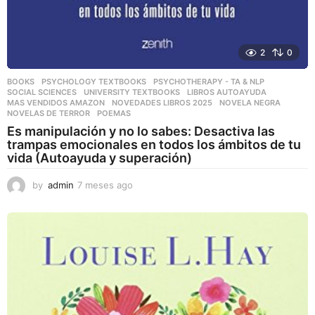
2
0
BOOKS
,
PSYCHOLOGY TEXTBOOKS
,
PSYCHOTHERAPY - TA & NLP
,
SOCIAL SCIENCES
,
UNIVERSITY TEXTBOOKS
LIBROS AUTOAYUDA
,
MAS VENDIDOS AMAZON
,
NOVEDADES LIBROS 2025
,
NOVELA NEGRA
,
NOVELAS DE TERROR
,
POEMAS
Es manipulación y no lo sabes: Desactiva las
trampas emocionales en todos los ámbitos de tu
vida (Autoayuda y superación)
by
admin
7 meses ago
7
m
e
s
e
s
a
g
o