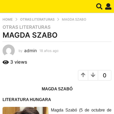
HOME
OTRAS LITERATURAS
MAGDA SZABO
OTRAS LITERATURAS
1
MAGDA SZABO
8
a
ñ
admin
by
18 años ago
1
o
8
s
a
3
views
a
ñ
g
o
0
s
o
a
1
g
8
MAGDA SZABÓ
o
a
LITERATURA HUNGARA
ñ
o
Magda Szabó (5 de octubre de
s