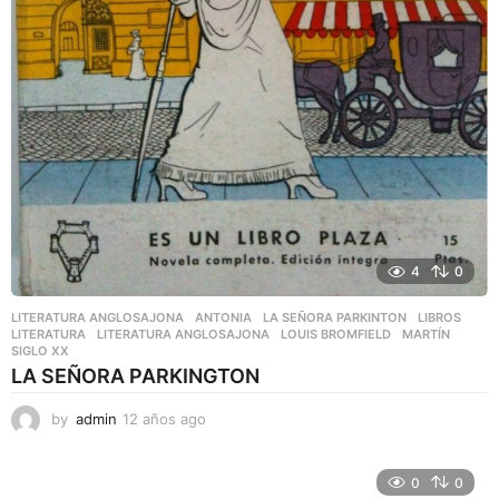
4
0
LITERATURA ANGLOSAJONA
ANTONIA
,
LA SEÑORA PARKINTON
,
LIBROS
,
LITERATURA
,
LITERATURA ANGLOSAJONA
,
LOUIS BROMFIELD
,
MARTÍN
,
SIGLO XX
LA SEÑORA PARKINGTON
by
admin
12 años ago
6
a
ñ
o
0
0