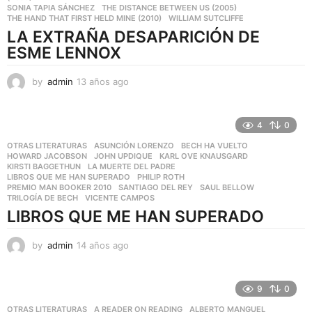
SONIA TAPIA SÁNCHEZ
,
THE DISTANCE BETWEEN US (2005)
,
THE HAND THAT FIRST HELD MINE (2010)
,
WILLIAM SUTCLIFFE
LA EXTRAÑA DESAPARICIÓN DE
ESME LENNOX
by
admin
13 años ago
1
3
a
ñ
4
0
o
OTRAS LITERATURAS
ASUNCIÓN LORENZO
,
BECH HA VUELTO
,
s
HOWARD JACOBSON
,
JOHN UPDIQUE
,
KARL OVE KNAUSGARD
,
a
KIRSTI BAGGETHUN
,
LA MUERTE DEL PADRE
,
g
LIBROS QUE ME HAN SUPERADO
,
PHILIP ROTH
,
o
PREMIO MAN BOOKER 2010
,
SANTIAGO DEL REY
,
SAUL BELLOW
,
TRILOGÍA DE BECH
,
VICENTE CAMPOS
LIBROS QUE ME HAN SUPERADO
by
admin
14 años ago
1
4
a
ñ
9
0
o
OTRAS LITERATURAS
A READER ON READING
,
ALBERTO MANGUEL
,
s