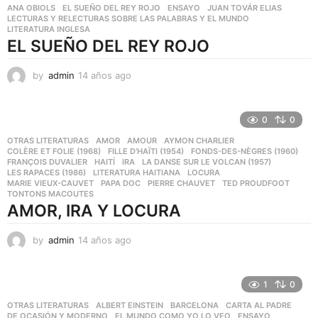
ANA OBIOLS
,
EL SUEÑO DEL REY ROJO
,
ENSAYO
,
JUAN TOVÁR ELIAS
,
a
LECTURAS Y RELECTURAS SOBRE LAS PALABRAS Y EL MUNDO
,
g
LITERATURA INGLESA
o
EL SUEÑO DEL REY ROJO
by
admin
14 años ago
1
4
a
ñ
0
0
o
OTRAS LITERATURAS
AMOR
,
AMOUR
,
AYMON CHARLIER
,
s
COLÈRE ET FOLIE (1968)
,
FILLE D’HAÏTI (1954)
,
FONDS-DES-NÈGRES (1960)
,
a
FRANÇOIS DUVALIER
,
HAITÍ
,
IRA
,
LA DANSE SUR LE VOLCAN (1957)
,
g
LES RAPACES (1986)
,
LITERATURA HAITIANA
,
LOCURA
,
o
MARIE VIEUX-CAUVET
,
PAPA DOC
,
PIERRE CHAUVET
,
TED PROUDFOOT
,
TONTONS MACOUTES
AMOR, IRA Y LOCURA
by
admin
14 años ago
1
4
a
ñ
1
0
o
OTRAS LITERATURAS
ALBERT EINSTEIN
,
BARCELONA
,
CARTA AL PADRE
,
s
DE OCASIÓN Y MODERNO
,
EL MUNDO COMO YO LO VEO
,
ENSAYO
,