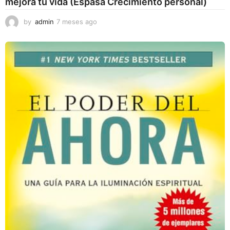
mejora tu vida (Espasa Crecimiento personal)
by
admin
7 meses ago
7
m
e
s
e
s
a
g
o