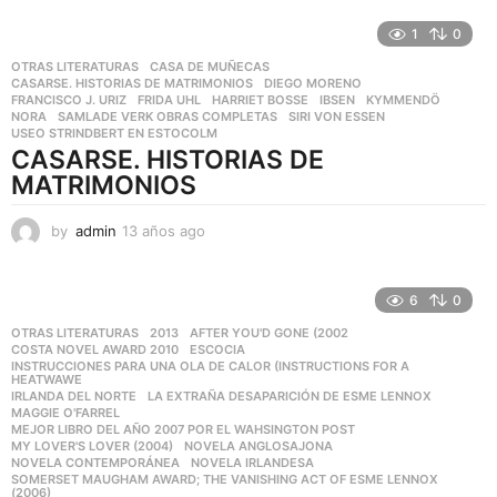
o
s
1
0
a
g
OTRAS LITERATURAS
CASA DE MUÑECAS
,
CASARSE. HISTORIAS DE MATRIMONIOS
,
DIEGO MORENO
,
o
FRANCISCO J. URIZ
,
FRIDA UHL
,
HARRIET BOSSE
,
IBSEN
,
KYMMENDÖ
,
NORA
,
SAMLADE VERK OBRAS COMPLETAS
,
SIRI VON ESSEN
,
USEO STRINDBERT EN ESTOCOLM
CASARSE. HISTORIAS DE
MATRIMONIOS
by
admin
13 años ago
1
3
a
ñ
6
0
o
OTRAS LITERATURAS
2013
,
AFTER YOU'D GONE (2002
,
s
COSTA NOVEL AWARD 2010
,
ESCOCIA
,
a
INSTRUCCIONES PARA UNA OLA DE CALOR (INSTRUCTIONS FOR A
,
g
HEATWAWE
IRLANDA DEL NORTE
,
LA EXTRAÑA DESAPARICIÓN DE ESME LENNOX
,
o
MAGGIE O'FARREL
,
MEJOR LIBRO DEL AÑO 2007 POR EL WAHSINGTON POST
,
MY LOVER'S LOVER (2004)
,
NOVELA ANGLOSAJONA
,
NOVELA CONTEMPORÁNEA
,
NOVELA IRLANDESA
,
SOMERSET MAUGHAM AWARD; THE VANISHING ACT OF ESME LENNOX
,
(2006)