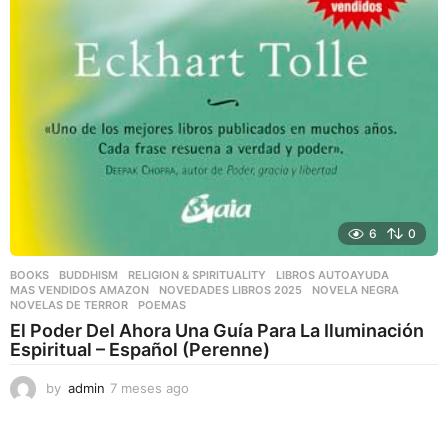
6
0
BOOKS
,
BUDDHISM
,
RELIGION & SPIRITUALITY
LIBROS AUTOAYUDA
,
MAS VENDIDOS AMAZON
,
NOVEDADES LIBROS 2025
,
NOVELA NEGRA
,
NOVELAS DE TERROR
,
POEMAS
El Poder Del Ahora Una Guía Para La Iluminación
Espiritual – Español (Perenne)
by
admin
7 meses ago
7
m
e
s