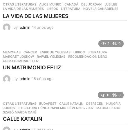
s
OTRAS LITERATURAS
ALICE MUNRO
,
CANADÁ
,
DEL JORDAN
,
JUBILEE
,
a
LA VIDA DE LAS MUJERES
,
LIBROS
,
LITERATURA
,
NOVELA CANADIENSE
g
LA VIDA DE LAS MUJERES
o
by
admin
14 años ago
1
4
a
ñ
2
0
o
MEMORIAS
CÁNCER
,
ENRIQUE YGLESIAS
,
LIBROS
,
LITERATURA
,
s
MARGAET JOSKOW
,
RAFAEL YGLESIAS
,
RECOMENDACION LIBRO
,
a
UN MATRIMONIO FELIZ
g
UN MATRIMONIO FELIZ
o
by
admin
15 años ago
1
5
a
ñ
0
0
o
OTRAS LITERATURAS
BUDAPEST
,
CALLE KATALIN
,
DEBRECEN
,
HUNGRÍA
,
s
JUDIOS
,
LITERATURA HÚNGARAPREMIO CÉVENNES 2007
,
MAGDA SZABÓ
,
a
SZABÓ MAGDA CAFÉ
g
CALLE KATALIN
o