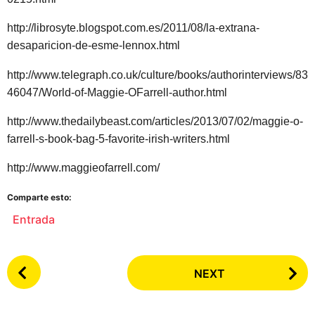
http://librosyte.blogspot.com.es/2011/08/la-extrana-
desaparicion-de-esme-lennox.html
http://www.telegraph.co.uk/culture/books/authorinterviews/83
46047/World-of-Maggie-OFarrell-author.html
http://www.thedailybeast.com/articles/2013/07/02/maggie-o-
farrell-s-book-bag-5-favorite-irish-writers.html
http://www.maggieofarrell.com/
Comparte esto:
Entrada
P
NEXT
o
s