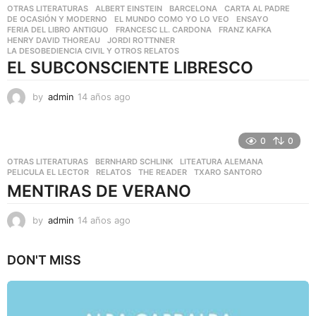
OTRAS LITERATURAS
ALBERT EINSTEIN
,
BARCELONA
,
CARTA AL PADRE
,
s
DE OCASIÓN Y MODERNO
,
EL MUNDO COMO YO LO VEO
,
ENSAYO
,
a
FERIA DEL LIBRO ANTIGUO
,
FRANCESC LL. CARDONA
,
FRANZ KAFKA
,
g
HENRY DAVID THOREAU
,
JORDI ROTTNNER
,
o
LA DESOBEDIENCIA CIVIL Y OTROS RELATOS
EL SUBCONSCIENTE LIBRESCO
by
admin
14 años ago
1
4
a
ñ
0
0
o
OTRAS LITERATURAS
BERNHARD SCHLINK
,
LITEATURA ALEMANA
,
s
PELICULA EL LECTOR
,
RELATOS
,
THE READER
,
TXARO SANTORO
a
MENTIRAS DE VERANO
g
o
by
admin
14 años ago
5
a
ñ
DON'T MISS
o
s
a
g
o