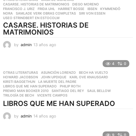
CASARSE. HISTORIAS DE MATRIMONIOS
,
DIEGO MORENO
,
FRANCISCO J. URIZ
,
FRIDA UHL
,
HARRIET BOSSE
,
IBSEN
,
KYMMENDÖ
,
NORA
,
SAMLADE VERK OBRAS COMPLETAS
,
SIRI VON ESSEN
,
USEO STRINDBERT EN ESTOCOLM
CASARSE. HISTORIAS DE
MATRIMONIOS
by
admin
13 años ago
1
3
a
ñ
4
0
o
OTRAS LITERATURAS
ASUNCIÓN LORENZO
,
BECH HA VUELTO
,
s
HOWARD JACOBSON
,
JOHN UPDIQUE
,
KARL OVE KNAUSGARD
,
a
KIRSTI BAGGETHUN
,
LA MUERTE DEL PADRE
,
g
LIBROS QUE ME HAN SUPERADO
,
PHILIP ROTH
,
o
PREMIO MAN BOOKER 2010
,
SANTIAGO DEL REY
,
SAUL BELLOW
,
TRILOGÍA DE BECH
,
VICENTE CAMPOS
LIBROS QUE ME HAN SUPERADO
by
admin
14 años ago
1
4
a
ñ
9
0