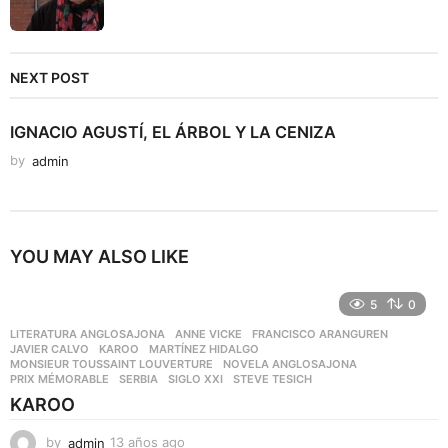
NEXT POST
IGNACIO AGUSTÍ, EL ÁRBOL Y LA CENIZA
by
admin
YOU MAY ALSO LIKE
5
0
LITERATURA ANGLOSAJONA
ANNE VICKE
,
FRANCISCO ARANGUREN
,
JAVIER CALVO
,
KAROO
,
MARTÍNEZ HIDALGO
,
MONSIEUR TOUSSAINT LOUVERTURE
,
NOVELA ANGLOSAJONA
,
PRIX MÉMORABLE
,
SERBIA
,
SIGLO XXI
,
STEVE TESICH
KAROO
by
admin
13 años ago
1