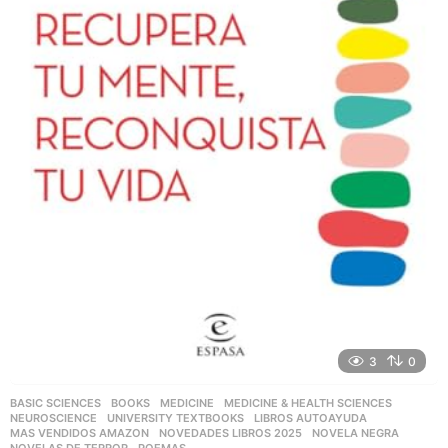
3
0
BASIC SCIENCES
,
BOOKS
,
MEDICINE
,
MEDICINE & HEALTH SCIENCES
,
NEUROSCIENCE
,
UNIVERSITY TEXTBOOKS
LIBROS AUTOAYUDA
,
MAS VENDIDOS AMAZON
,
NOVEDADES LIBROS 2025
,
NOVELA NEGRA
,
NOVELAS DE TERROR
,
POEMAS