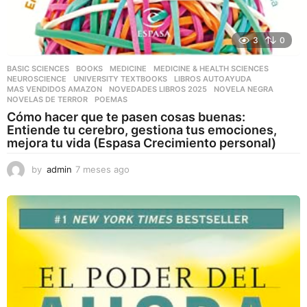
3
0
BASIC SCIENCES
,
BOOKS
,
MEDICINE
,
MEDICINE & HEALTH SCIENCES
,
NEUROSCIENCE
,
UNIVERSITY TEXTBOOKS
LIBROS AUTOAYUDA
,
MAS VENDIDOS AMAZON
,
NOVEDADES LIBROS 2025
,
NOVELA NEGRA
,
NOVELAS DE TERROR
,
POEMAS
Cómo hacer que te pasen cosas buenas:
Entiende tu cerebro, gestiona tus emociones,
mejora tu vida (Espasa Crecimiento personal)
by
admin
7 meses ago
7
m
e
s
e
s
a
g
o