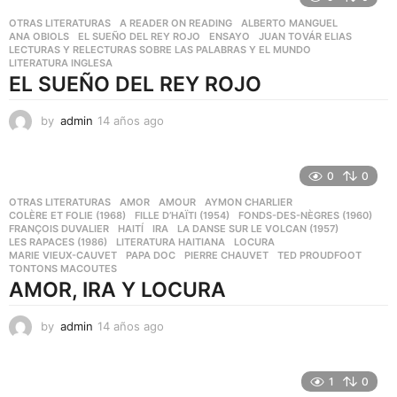
o
OTRAS LITERATURAS
A READER ON READING
,
ALBERTO MANGUEL
,
s
ANA OBIOLS
,
EL SUEÑO DEL REY ROJO
,
ENSAYO
,
JUAN TOVÁR ELIAS
,
a
LECTURAS Y RELECTURAS SOBRE LAS PALABRAS Y EL MUNDO
,
g
LITERATURA INGLESA
o
EL SUEÑO DEL REY ROJO
by
admin
14 años ago
1
4
a
ñ
0
0
o
OTRAS LITERATURAS
AMOR
,
AMOUR
,
AYMON CHARLIER
,
s
COLÈRE ET FOLIE (1968)
,
FILLE D’HAÏTI (1954)
,
FONDS-DES-NÈGRES (1960)
,
a
FRANÇOIS DUVALIER
,
HAITÍ
,
IRA
,
LA DANSE SUR LE VOLCAN (1957)
,
g
LES RAPACES (1986)
,
LITERATURA HAITIANA
,
LOCURA
,
o
MARIE VIEUX-CAUVET
,
PAPA DOC
,
PIERRE CHAUVET
,
TED PROUDFOOT
,
TONTONS MACOUTES
AMOR, IRA Y LOCURA
by
admin
14 años ago
1
4
a
ñ
1
0
o