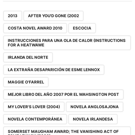
t
P
,
,
,
,
,
,
,
,
,
,
,
,
,
,
,
,
,
a
2013
AFTER YOU'D GONE (2002
g
COSTA NOVEL AWARD 2010
ESCOCIA
i
n
INSTRUCCIONES PARA UNA OLA DE CALOR (INSTRUCTIONS
FOR A HEATWAWE
a
t
IRLANDA DEL NORTE
i
LA EXTRAÑA DESAPARICIÓN DE ESME LENNOX
o
n
MAGGIE O'FARREL
MEJOR LIBRO DEL AÑO 2007 POR EL WAHSINGTON POST
MY LOVER'S LOVER (2004)
NOVELA ANGLOSAJONA
NOVELA CONTEMPORÁNEA
NOVELA IRLANDESA
SOMERSET MAUGHAM AWARD; THE VANISHING ACT OF