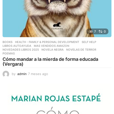
7
0
BOOKS
,
HEALTH - FAMILY & PERSONAL DEVELOPMENT
,
SELF HELP
LIBROS AUTOAYUDA
,
MAS VENDIDOS AMAZON
,
NOVEDADES LIBROS 2025
,
NOVELA NEGRA
,
NOVELAS DE TERROR
,
POEMAS
Cómo mandar a la mierda de forma educada
(Vergara)
by
admin
7 meses ago
7
m
e
s
e
s
a
g
o