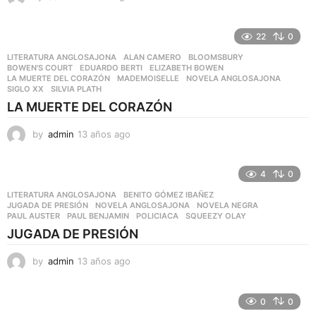
1
a
ñ
22
0
o
LITERATURA ANGLOSAJONA
ALAN CAMERO
,
BLOOMSBURY
,
s
BOWEN'S COURT
,
EDUARDO BERTI
,
ELIZABETH BOWEN
,
a
LA MUERTE DEL CORAZÓN
,
MADEMOISELLE
,
NOVELA ANGLOSAJONA
,
SIGLO XX
,
SILVIA PLATH
g
o
LA MUERTE DEL CORAZÓN
by
admin
13 años ago
1
1
a
ñ
4
0
o
LITERATURA ANGLOSAJONA
BENITO GÓMEZ IBAÑEZ
,
s
JUGADA DE PRESIÓN
,
NOVELA ANGLOSAJONA
,
NOVELA NEGRA
,
a
PAUL AUSTER
,
PAUL BENJAMIN
,
POLICIACA
,
SQUEEZY OLAY
g
JUGADA DE PRESIÓN
o
by
admin
13 años ago
1
1
a
ñ
0
0
o