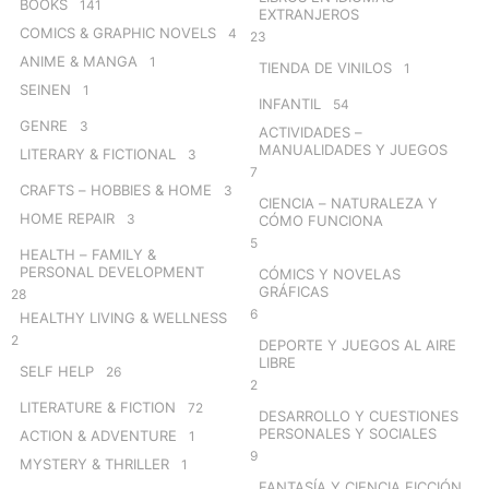
BOOKS
141
EXTRANJEROS
COMICS & GRAPHIC NOVELS
4
23
ANIME & MANGA
1
TIENDA DE VINILOS
1
SEINEN
1
INFANTIL
54
GENRE
3
ACTIVIDADES –
MANUALIDADES Y JUEGOS
LITERARY & FICTIONAL
3
7
CRAFTS – HOBBIES & HOME
3
CIENCIA – NATURALEZA Y
HOME REPAIR
3
CÓMO FUNCIONA
5
HEALTH – FAMILY &
PERSONAL DEVELOPMENT
CÓMICS Y NOVELAS
GRÁFICAS
28
6
HEALTHY LIVING & WELLNESS
2
DEPORTE Y JUEGOS AL AIRE
LIBRE
SELF HELP
26
2
LITERATURE & FICTION
72
DESARROLLO Y CUESTIONES
PERSONALES Y SOCIALES
ACTION & ADVENTURE
1
9
MYSTERY & THRILLER
1
FANTASÍA Y CIENCIA FICCIÓN