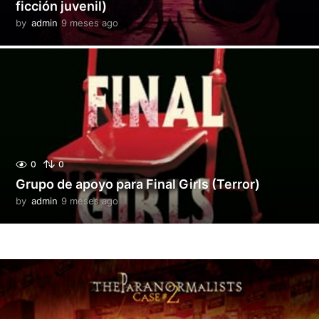
ficción juvenil)
by
admin
9 meses ago
9
m
e
s
e
s
a
g
o
0
0
Grupo de apoyo para Final Girls (Terror)
by
admin
9 meses ago
9
m
e
s
e
s
a
g
o