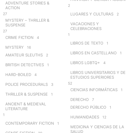
ADVENTURE STORIES &
2
ACTION
27
LUGARES Y CULTURAS
2
MYSTERY – THRILLER &
VACACIONES Y
SUSPENSE
CELEBRACIONES
27
1
CRIME FICTION
4
LIBROS DE TEXTO
1
MYSTERY
16
LIBROS EN CASTELLANO
1
AMATEUR SLEUTHS
2
LIBROS LGBTQ+
4
BRITISH DETECTIVES
1
LIBROS UNIVERSITARIOS Y DE
HARD-BOILED
4
ESTUDIOS SUPERIORES
52
POLICE PROCEDURALS
3
CIENCIAS INFORMÁTICAS
1
THRILLER & SUSPENSE
1
DERECHO
7
ANCIENT & MEDIEVAL
DERECHO PÚBLICO
1
LITERATURE
1
HUMANIDADES
12
CONTEMPORARY FICTION
1
MEDICINA Y CIENCIAS DE LA
SALUD