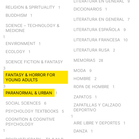
LITERATURA EN GENERAL
9
RELIGION & SPIRITUALITY
1
DICCIONARIOS
1
BUDDHISM
1
LITERATURA EN GENERAL
7
SCIENCE – TECHNOLOGY &
LITERATURA ESPAÑOLA
9
MEDICINE
1
LITERATURA FRANCESA
10
ENVIRONMENT
1
LITERATURA RUSA
2
ECOLOGY
1
MEMORIAS
28
SCIENCE FICTION & FANTASY
3
MODA
9
FANTASY & HORROR FOR
HOMBRE
2
YOUNG ADULTS
3
ROPA DE HOMBRE
1
PARANORMAL & URBAN
1
ZAPATOS
1
SOCIAL SCIENCES
6
ZAPATILLAS Y CALZADO
DEPORTIVO
PSYCHOLOGY TEXTBOOKS
5
1
COGNITION & COGNITIVE
AIRE LIBRE Y DEPORTES
1
PSYCHOLOGY
1
DANZA
1