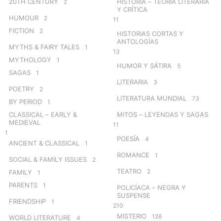
20TH CENTURY
HISTORIA – TEORÍA LITERARIA
2
Y CRÍTICA
HUMOUR
2
11
FICTION
2
HISTORIAS CORTAS Y
ANTOLOGÍAS
MYTHS & FAIRY TALES
1
13
MYTHOLOGY
1
HUMOR Y SÁTIRA
5
SAGAS
1
LITERARIA
3
POETRY
2
LITERATURA MUNDIAL
73
BY PERIOD
1
CLASSICAL – EARLY &
MITOS – LEYENDAS Y SAGAS
MEDIEVAL
11
1
POESÍA
4
ANCIENT & CLASSICAL
1
ROMANCE
1
SOCIAL & FAMILY ISSUES
2
TEATRO
2
FAMILY
1
PARENTS
1
POLICÍACA – NEGRA Y
SUSPENSE
FRIENDSHIP
1
210
MISTERIO
126
WORLD LITERATURE
4