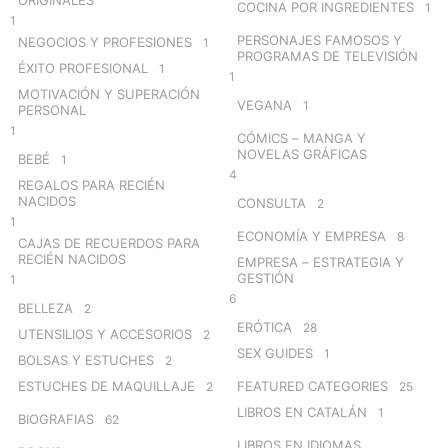
ORIGINALES
COCINA POR INGREDIENTES
1
1
PERSONAJES FAMOSOS Y
NEGOCIOS Y PROFESIONES
1
PROGRAMAS DE TELEVISIÓN
ÉXITO PROFESIONAL
1
1
MOTIVACIÓN Y SUPERACIÓN
VEGANA
1
PERSONAL
1
CÓMICS – MANGA Y
NOVELAS GRÁFICAS
BEBÉ
1
4
REGALOS PARA RECIÉN
NACIDOS
CONSULTA
2
1
ECONOMÍA Y EMPRESA
8
CAJAS DE RECUERDOS PARA
RECIÉN NACIDOS
EMPRESA – ESTRATEGIA Y
GESTIÓN
1
6
BELLEZA
2
ERÓTICA
28
UTENSILIOS Y ACCESORIOS
2
SEX GUIDES
1
BOLSAS Y ESTUCHES
2
ESTUCHES DE MAQUILLAJE
FEATURED CATEGORIES
2
25
LIBROS EN CATALÁN
1
BIOGRAFIAS
62
LIBROS EN IDIOMAS