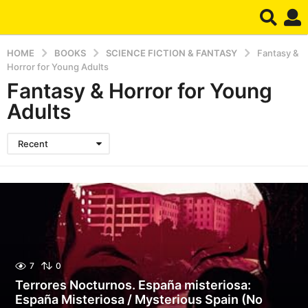
HOME
BOOKS
SCIENCE FICTION & FANTASY
Fantasy &
Horror for Young Adults
Fantasy & Horror for Young
Adults
Recent
7
0
Terrores Nocturnos. España misteriosa:
España Misteriosa / Mysterious Spain (No