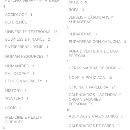
PSYCHOTHERAPY – TA & NLP
MUJER
9
4
ROPA
3
SOCIOLOGY
1
JERSÉIS – CÁRDIGANS Y
SUDADERAS
REFERENCE
1
3
UNIVERSITY TEXTBOOKS
16
SUDADERAS
3
BUSINESS & FINANCE
2
SUDADERAS CON CAPUCHA
3
ENTREPRENEURSHIP
1
ROPA DIVERTIDA Y DE USO
ESPECIAL
HUMAN RESOURCES
1
2
HUMANITIES
3
OTRAS MARCAS DE ROPA
2
PHILOSOPHY
3
NOVELA POLICIACA
10
ETHICS & MORALITY
1
OFICINA Y PAPELERÍA
24
HISTORY
1
CALENDARIOS – AGENDAS Y
WESTERN
1
ORGANIZADORES
PERSONALES
LOGIC
1
10
AGENDAS Y CALENDARIOS
6
MEDICINE & HEALTH
SCIENCES
CALENDARIOS DE PARED
2
6