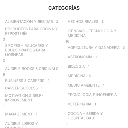
c
CATEGORÍAS
h
f
o
ALIMENTACIÓN Y BEBIDAS
HECHOS REALES
3
1
r
PRODUCTOS PARA COCINA Y
CIENCIAS – TECNOLOGÍA Y
:
REPOSTERÍA
MEDICINA
3
16
SIROPES – AZÚCARES Y
AGRICULTURA Y GANADERÍA
2
EDULCORANTES PARA
HORNEAR
ASTRONOMÍA
1
3
BIOLOGÍA
1
AUDIBLE BOOKS & ORIGINALS
6
MEDICINA
5
BUSINESS & CAREERS
2
MEDIO AMBIENTE
1
CAREER SUCCESS
1
TECNOLOGÍA E INGENIERÍA
1
MOTIVATION & SELF-
IMPROVEMENT
VETERINARIA
1
1
COCINA – BEBIDA Y
MANAGEMENT
1
HOSPITALIDAD
AUDIBLE LIBROS Y
3