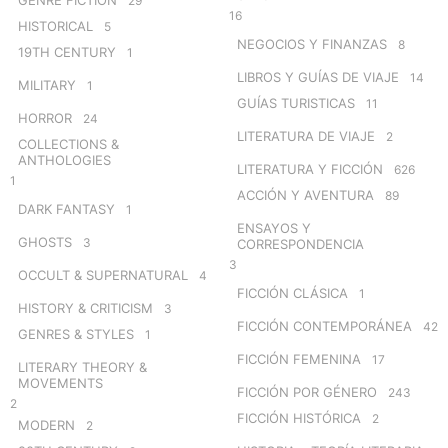
GENRE FICTION
29
16
HISTORICAL
5
NEGOCIOS Y FINANZAS
8
19TH CENTURY
1
LIBROS Y GUÍAS DE VIAJE
14
MILITARY
1
GUÍAS TURISTICAS
11
HORROR
24
LITERATURA DE VIAJE
2
COLLECTIONS &
ANTHOLOGIES
LITERATURA Y FICCIÓN
626
1
ACCIÓN Y AVENTURA
89
DARK FANTASY
1
ENSAYOS Y
GHOSTS
3
CORRESPONDENCIA
3
OCCULT & SUPERNATURAL
4
FICCIÓN CLÁSICA
1
HISTORY & CRITICISM
3
FICCIÓN CONTEMPORÁNEA
42
GENRES & STYLES
1
FICCIÓN FEMENINA
17
LITERARY THEORY &
MOVEMENTS
FICCIÓN POR GÉNERO
243
2
FICCIÓN HISTÓRICA
2
MODERN
2