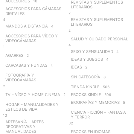
ACCESORIOS
10
REVISTAS Y SUPLEMENTOS
LITERARIOS
ACCESORIOS PARA CÁMARAS
2
DIGITALES
REVISTAS Y SUPLEMENTOS
4
LITERARIOS
MANDOS A DISTANCIA
4
2
ACCESORIOS PARA VÍDEO Y
SALUD Y CUIDADO PERSONAL
VIDEOCÁMARAS
4
1
SEXO Y SENSUALIDAD
4
AGARRES
2
IDEAS Y JUEGOS
4
CARCASAS Y FUNDAS
4
IDEAS
2
FOTOGRAFÍA Y
SIN CATEGORÍA
8
VIDEOCÁMARAS
2
TIENDA KINDLE
506
TV – VÍDEO Y HOME CINEMA
EBOOKS KINDLE
2
506
BIOGRAFÍAS Y MEMORIAS
5
HOGAR – MANUALIDADES Y
ESTILOS DE VIDA
CIENCIA FICCIÓN – FANTASÍA
13
Y TERROR
ARTESANÍA – ARTES
32
DECORATIVAS Y
MANUALIDADES
EBOOKS EN IDIOMAS