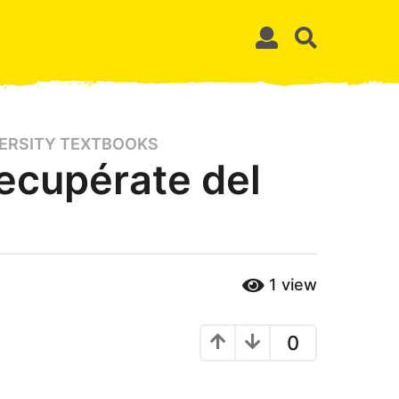
ERSITY TEXTBOOKS
ecupérate del
1
view
0