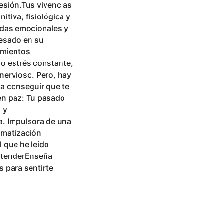
esión.Tus vivencias
tiva, fisiológica y
idas emocionales y
cesado en su
amientos
 o estrés constante,
 nervioso. Pero, hay
ra conseguir que te
en paz: Tu pasado
 y
a. Impulsora de una
omatización
l que he leído
entenderEnseña
 para sentirte