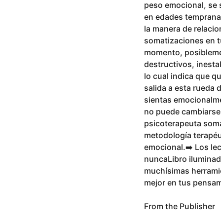
peso emocional, se 
en edades tempranas 
la manera de relaci
somatizaciones en t
momento, posibleme
destructivos, inesta
lo cual indica que q
salida a esta rueda 
sientas emocionalme
no puede cambiarse,
psicoterapeuta somá
metodología terapéu
emocional.➡️ Los lec
nuncaLibro iluminad
muchísimas herramie
mejor en tus pensam
From the Publisher