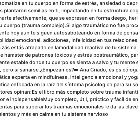
somatiza en tu cuerpo en forma de estrés, ansiedad o depr
plantaron semillas en ti, impactando en tu estructura cogni
onarte afectivamente, que se expresan en forma deego, her
u cuerpo (trauma complejo).Si algo traumático no fue pro
nte hoy aun te siguen autosaboteando en forma de pens
bilidad emocional, adicciones, infelicidad en tus relaciones
uizás estás atrapado en lamodalidad reactiva de tu sistema
de hámster de patrones tóxicos y estrés postraumático, pa
nte estable donde tu cuerpo se sienta a salvo y tu mente 
 pero si sanarse.¿Empezamos?➡️ Ana Criado, es psicóloga
tica experta en mindfulness, inteligencia emocional y yog
tica enfocada en la raíz del síntoma psicológico para su s
tores opinan:Es el libro más completo sobre trauma infanti
or e indispensableMuy completo, útil, práctico y fácil de 
ntas para superar los traumas emocionalesTe da las claves
ientos y más en calma en tu sistema nervioso