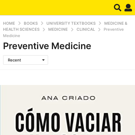
HOME
BOOKS
UNIVERSITY TEXTBOOKS
MEDICINE &
HEALTH SCIENCES
MEDICINE
CLINICAL
Preventive
Medicine
Preventive Medicine
Recent