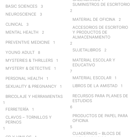
SUMINISTROS DE ESCRITORIO
BASIC SCIENCES
3
2
NEUROSCIENCE
3
MATERIAL DE OFICINA
2
CLINICAL
3
ACCESORIOS DE ESCRITORIO
MENTAL HEALTH
Y PRODUCTOS DE
2
ALMACENAMIENTO
PREVENTIVE MEDICINE
1
2
SUJETALIBROS
2
YOUNG ADULT
8
MATERIAL ESCOLAR Y
MYSTERIES & THRILLERS
1
EDUCATIVO
MYSTERY & DETECTIVE
1
7
MATERIAL ESCOLAR
1
PERSONAL HEALTH
1
LIBROS DE LA AMISTAD
1
SEXUALITY & PREGNANCY
1
RECURSOS PARA PLANES DE
BRICOLAJE Y HERRAMIENTAS
ESTUDIOS
1
6
FERRETERÍA
1
PRODUCTOS DE PAPEL PARA
CLAVOS – TORNILLOS Y
OFICINA
PERNOS
5
1
CUADERNOS – BLOCS DE
CD Y VINILOS