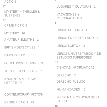
ACTION
27
LUGARES Y CULTURAS
2
MYSTERY – THRILLER &
VACACIONES Y
SUSPENSE
CELEBRACIONES
27
1
CRIME FICTION
4
LIBROS DE TEXTO
1
MYSTERY
16
LIBROS EN CASTELLANO
1
AMATEUR SLEUTHS
2
LIBROS LGBTQ+
4
BRITISH DETECTIVES
1
LIBROS UNIVERSITARIOS Y DE
HARD-BOILED
4
ESTUDIOS SUPERIORES
52
POLICE PROCEDURALS
3
CIENCIAS INFORMÁTICAS
1
THRILLER & SUSPENSE
1
DERECHO
7
ANCIENT & MEDIEVAL
DERECHO PÚBLICO
1
LITERATURE
1
HUMANIDADES
12
CONTEMPORARY FICTION
1
MEDICINA Y CIENCIAS DE LA
SALUD
GENRE FICTION
29
16