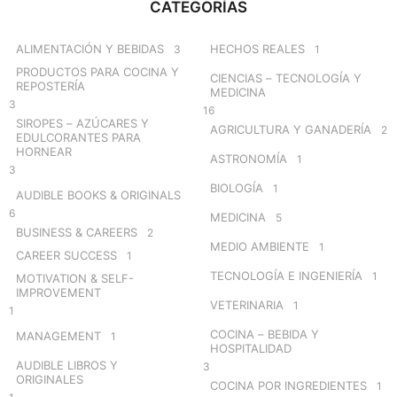
CATEGORÍAS
h
f
o
ALIMENTACIÓN Y BEBIDAS
HECHOS REALES
3
1
r
PRODUCTOS PARA COCINA Y
CIENCIAS – TECNOLOGÍA Y
:
REPOSTERÍA
MEDICINA
3
16
SIROPES – AZÚCARES Y
AGRICULTURA Y GANADERÍA
2
EDULCORANTES PARA
HORNEAR
ASTRONOMÍA
1
3
BIOLOGÍA
1
AUDIBLE BOOKS & ORIGINALS
6
MEDICINA
5
BUSINESS & CAREERS
2
MEDIO AMBIENTE
1
CAREER SUCCESS
1
TECNOLOGÍA E INGENIERÍA
1
MOTIVATION & SELF-
IMPROVEMENT
VETERINARIA
1
1
COCINA – BEBIDA Y
MANAGEMENT
1
HOSPITALIDAD
AUDIBLE LIBROS Y
3
ORIGINALES
COCINA POR INGREDIENTES
1