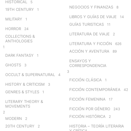
HISTORICAL
5
NEGOCIOS Y FINANZAS
8
19TH CENTURY
1
LIBROS Y GUÍAS DE VIAJE
14
MILITARY
1
GUÍAS TURISTICAS
11
HORROR
24
LITERATURA DE VIAJE
2
COLLECTIONS &
ANTHOLOGIES
LITERATURA Y FICCIÓN
626
1
ACCIÓN Y AVENTURA
89
DARK FANTASY
1
ENSAYOS Y
GHOSTS
3
CORRESPONDENCIA
3
OCCULT & SUPERNATURAL
4
FICCIÓN CLÁSICA
1
HISTORY & CRITICISM
3
FICCIÓN CONTEMPORÁNEA
42
GENRES & STYLES
1
FICCIÓN FEMENINA
17
LITERARY THEORY &
MOVEMENTS
FICCIÓN POR GÉNERO
243
2
FICCIÓN HISTÓRICA
2
MODERN
2
20TH CENTURY
HISTORIA – TEORÍA LITERARIA
2
Y CRÍTICA