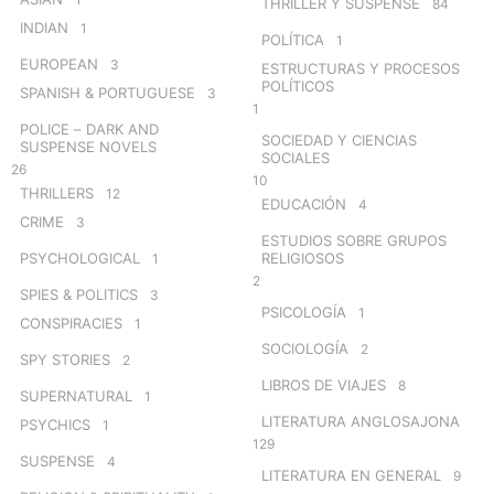
THRILLER Y SUSPENSE
84
INDIAN
1
POLÍTICA
1
EUROPEAN
3
ESTRUCTURAS Y PROCESOS
POLÍTICOS
SPANISH & PORTUGUESE
3
1
POLICE – DARK AND
SOCIEDAD Y CIENCIAS
SUSPENSE NOVELS
SOCIALES
26
10
THRILLERS
12
EDUCACIÓN
4
CRIME
3
ESTUDIOS SOBRE GRUPOS
PSYCHOLOGICAL
RELIGIOSOS
1
2
SPIES & POLITICS
3
PSICOLOGÍA
1
CONSPIRACIES
1
SOCIOLOGÍA
2
SPY STORIES
2
LIBROS DE VIAJES
8
SUPERNATURAL
1
LITERATURA ANGLOSAJONA
PSYCHICS
1
129
SUSPENSE
4
LITERATURA EN GENERAL
9