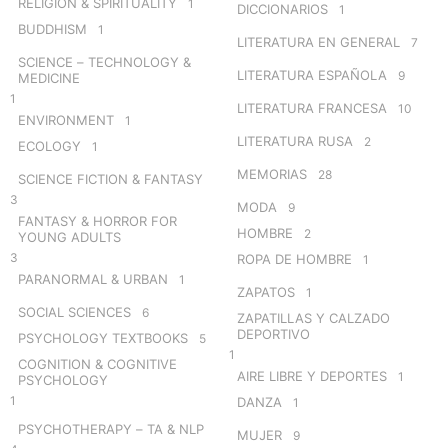
RELIGION & SPIRITUALITY
1
DICCIONARIOS
1
BUDDHISM
1
LITERATURA EN GENERAL
7
SCIENCE – TECHNOLOGY &
LITERATURA ESPAÑOLA
9
MEDICINE
1
LITERATURA FRANCESA
10
ENVIRONMENT
1
LITERATURA RUSA
2
ECOLOGY
1
MEMORIAS
28
SCIENCE FICTION & FANTASY
3
MODA
9
FANTASY & HORROR FOR
HOMBRE
2
YOUNG ADULTS
3
ROPA DE HOMBRE
1
PARANORMAL & URBAN
1
ZAPATOS
1
SOCIAL SCIENCES
6
ZAPATILLAS Y CALZADO
DEPORTIVO
PSYCHOLOGY TEXTBOOKS
5
1
COGNITION & COGNITIVE
AIRE LIBRE Y DEPORTES
1
PSYCHOLOGY
1
DANZA
1
PSYCHOTHERAPY – TA & NLP
MUJER
9