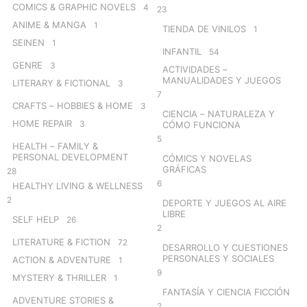
COMICS & GRAPHIC NOVELS
4
23
ANIME & MANGA
1
TIENDA DE VINILOS
1
SEINEN
1
INFANTIL
54
GENRE
3
ACTIVIDADES –
MANUALIDADES Y JUEGOS
LITERARY & FICTIONAL
3
7
CRAFTS – HOBBIES & HOME
3
CIENCIA – NATURALEZA Y
HOME REPAIR
3
CÓMO FUNCIONA
5
HEALTH – FAMILY &
PERSONAL DEVELOPMENT
CÓMICS Y NOVELAS
GRÁFICAS
28
6
HEALTHY LIVING & WELLNESS
2
DEPORTE Y JUEGOS AL AIRE
LIBRE
SELF HELP
26
2
LITERATURE & FICTION
72
DESARROLLO Y CUESTIONES
PERSONALES Y SOCIALES
ACTION & ADVENTURE
1
9
MYSTERY & THRILLER
1
FANTASÍA Y CIENCIA FICCIÓN
ADVENTURE STORIES &
2