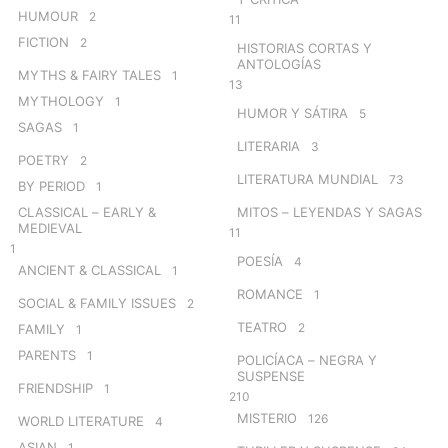
HUMOUR
2
11
FICTION
2
HISTORIAS CORTAS Y
ANTOLOGÍAS
MYTHS & FAIRY TALES
1
13
MYTHOLOGY
1
HUMOR Y SÁTIRA
5
SAGAS
1
LITERARIA
3
POETRY
2
LITERATURA MUNDIAL
73
BY PERIOD
1
CLASSICAL – EARLY &
MITOS – LEYENDAS Y SAGAS
MEDIEVAL
11
1
POESÍA
4
ANCIENT & CLASSICAL
1
ROMANCE
1
SOCIAL & FAMILY ISSUES
2
TEATRO
2
FAMILY
1
PARENTS
1
POLICÍACA – NEGRA Y
SUSPENSE
FRIENDSHIP
1
210
MISTERIO
126
WORLD LITERATURE
4
ASIAN
1