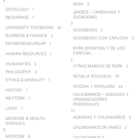
4
ROPA
3
SOCIOLOGY
1
JERSÉIS – CÁRDIGANS Y
SUDADERAS
REFERENCE
1
3
UNIVERSITY TEXTBOOKS
16
SUDADERAS
3
BUSINESS & FINANCE
2
SUDADERAS CON CAPUCHA
3
ENTREPRENEURSHIP
1
ROPA DIVERTIDA Y DE USO
ESPECIAL
HUMAN RESOURCES
1
2
HUMANITIES
3
OTRAS MARCAS DE ROPA
2
PHILOSOPHY
3
NOVELA POLICIACA
10
ETHICS & MORALITY
1
OFICINA Y PAPELERÍA
24
HISTORY
1
CALENDARIOS – AGENDAS Y
WESTERN
1
ORGANIZADORES
PERSONALES
LOGIC
1
10
AGENDAS Y CALENDARIOS
6
MEDICINE & HEALTH
SCIENCES
CALENDARIOS DE PARED
2
6
MEDICINE
6
CALENDARIOS Y