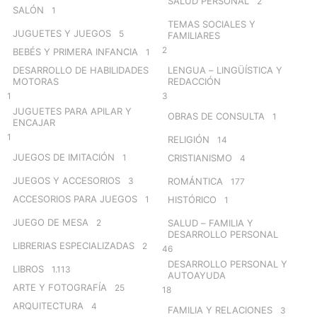
SALUD PERSONAL
2
SALÓN
1
TEMAS SOCIALES Y
JUGUETES Y JUEGOS
5
FAMILIARES
2
BEBÉS Y PRIMERA INFANCIA
1
DESARROLLO DE HABILIDADES
LENGUA – LINGÜÍSTICA Y
MOTORAS
REDACCIÓN
1
3
JUGUETES PARA APILAR Y
OBRAS DE CONSULTA
1
ENCAJAR
1
RELIGIÓN
14
JUEGOS DE IMITACIÓN
1
CRISTIANISMO
4
JUEGOS Y ACCESORIOS
3
ROMÁNTICA
177
ACCESORIOS PARA JUEGOS
1
HISTÓRICO
1
JUEGO DE MESA
2
SALUD – FAMILIA Y
DESARROLLO PERSONAL
LIBRERIAS ESPECIALIZADAS
2
46
DESARROLLO PERSONAL Y
LIBROS
1.113
AUTOAYUDA
ARTE Y FOTOGRAFÍA
25
18
ARQUITECTURA
4
FAMILIA Y RELACIONES
3