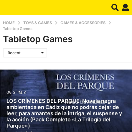
HOME
TOYS & GAMES
GAMES & ACCESSORIES
Tabletop Games
Tabletop Games
Recent
0
0
LOS CRÍMENES DEL PARQUE: Novela negra
ambientada en Cádiz que no podrás dejar de
leer, para amantes de la intriga, el suspense y
la acción (Pack Completo «La Trilogía del
Parque»)