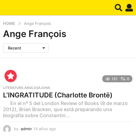
HOME
Ange François
Ange François
Recent
121
0
LITERATURA ANGLOSAJONA
L’INGRATITUDE (Charlotte Brontë)
En el nº 5 del London Review of Books (8 de marzo
2012), Brian Bracken, que está preparando una
biografía sobre Constantin...
by
admin
14 años ago
1
1