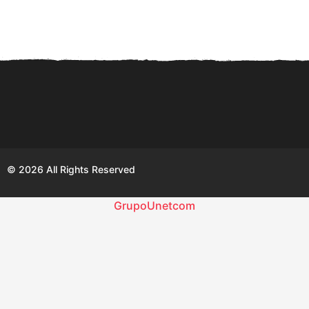
a
ñ
o
s
a
g
o
© 2026 All Rights Reserved
GrupoUnetcom