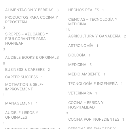
f
o
ALIMENTACIÓN Y BEBIDAS
HECHOS REALES
3
1
r
PRODUCTOS PARA COCINA Y
CIENCIAS – TECNOLOGÍA Y
:
REPOSTERÍA
MEDICINA
3
16
SIROPES – AZÚCARES Y
AGRICULTURA Y GANADERÍA
2
EDULCORANTES PARA
HORNEAR
ASTRONOMÍA
1
3
BIOLOGÍA
1
AUDIBLE BOOKS & ORIGINALS
6
MEDICINA
5
BUSINESS & CAREERS
2
MEDIO AMBIENTE
1
CAREER SUCCESS
1
TECNOLOGÍA E INGENIERÍA
1
MOTIVATION & SELF-
IMPROVEMENT
VETERINARIA
1
1
COCINA – BEBIDA Y
MANAGEMENT
1
HOSPITALIDAD
AUDIBLE LIBROS Y
3
ORIGINALES
COCINA POR INGREDIENTES
1
1
PERSONAJES FAMOSOS Y