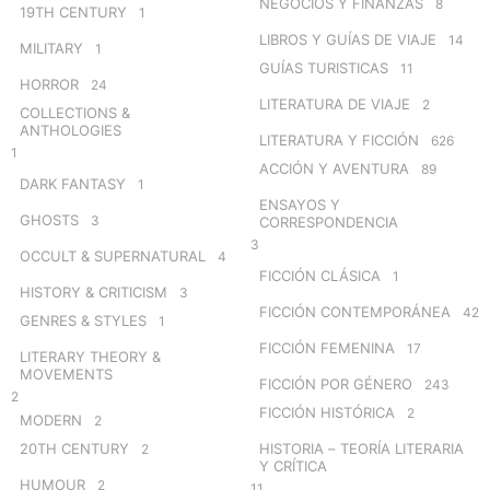
NEGOCIOS Y FINANZAS
8
19TH CENTURY
1
LIBROS Y GUÍAS DE VIAJE
14
MILITARY
1
GUÍAS TURISTICAS
11
HORROR
24
LITERATURA DE VIAJE
2
COLLECTIONS &
ANTHOLOGIES
LITERATURA Y FICCIÓN
626
1
ACCIÓN Y AVENTURA
89
DARK FANTASY
1
ENSAYOS Y
GHOSTS
3
CORRESPONDENCIA
3
OCCULT & SUPERNATURAL
4
FICCIÓN CLÁSICA
1
HISTORY & CRITICISM
3
FICCIÓN CONTEMPORÁNEA
42
GENRES & STYLES
1
FICCIÓN FEMENINA
17
LITERARY THEORY &
MOVEMENTS
FICCIÓN POR GÉNERO
243
2
FICCIÓN HISTÓRICA
2
MODERN
2
20TH CENTURY
HISTORIA – TEORÍA LITERARIA
2
Y CRÍTICA
HUMOUR
2
11