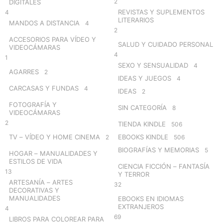
2
DIGITALES
REVISTAS Y SUPLEMENTOS
4
LITERARIOS
MANDOS A DISTANCIA
4
2
ACCESORIOS PARA VÍDEO Y
SALUD Y CUIDADO PERSONAL
VIDEOCÁMARAS
4
1
SEXO Y SENSUALIDAD
4
AGARRES
2
IDEAS Y JUEGOS
4
CARCASAS Y FUNDAS
4
IDEAS
2
FOTOGRAFÍA Y
SIN CATEGORÍA
8
VIDEOCÁMARAS
2
TIENDA KINDLE
506
TV – VÍDEO Y HOME CINEMA
EBOOKS KINDLE
2
506
BIOGRAFÍAS Y MEMORIAS
5
HOGAR – MANUALIDADES Y
ESTILOS DE VIDA
CIENCIA FICCIÓN – FANTASÍA
13
Y TERROR
ARTESANÍA – ARTES
32
DECORATIVAS Y
MANUALIDADES
EBOOKS EN IDIOMAS
EXTRANJEROS
4
69
LIBROS PARA COLOREAR PARA