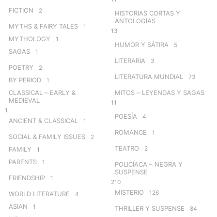
FICTION
2
HISTORIAS CORTAS Y
ANTOLOGÍAS
MYTHS & FAIRY TALES
1
13
MYTHOLOGY
1
HUMOR Y SÁTIRA
5
SAGAS
1
LITERARIA
3
POETRY
2
LITERATURA MUNDIAL
73
BY PERIOD
1
CLASSICAL – EARLY &
MITOS – LEYENDAS Y SAGAS
MEDIEVAL
11
1
POESÍA
4
ANCIENT & CLASSICAL
1
ROMANCE
1
SOCIAL & FAMILY ISSUES
2
TEATRO
2
FAMILY
1
PARENTS
1
POLICÍACA – NEGRA Y
SUSPENSE
FRIENDSHIP
1
210
MISTERIO
126
WORLD LITERATURE
4
ASIAN
1
THRILLER Y SUSPENSE
84