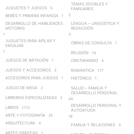
TEMAS SOCIALES Y
JUGUETES Y JUEGOS
5
FAMILIARES
2
BEBÉS Y PRIMERA INFANCIA
1
DESARROLLO DE HABILIDADES
LENGUA – LINGÜÍSTICA Y
MOTORAS
REDACCIÓN
1
3
JUGUETES PARA APILAR Y
OBRAS DE CONSULTA
1
ENCAJAR
1
RELIGIÓN
14
JUEGOS DE IMITACIÓN
1
CRISTIANISMO
4
JUEGOS Y ACCESORIOS
3
ROMÁNTICA
177
ACCESORIOS PARA JUEGOS
1
HISTÓRICO
1
JUEGO DE MESA
2
SALUD – FAMILIA Y
DESARROLLO PERSONAL
LIBRERIAS ESPECIALIZADAS
2
46
DESARROLLO PERSONAL Y
LIBROS
1.113
AUTOAYUDA
ARTE Y FOTOGRAFÍA
25
18
ARQUITECTURA
4
FAMILIA Y RELACIONES
3
ARTES GRÁFICAS
1