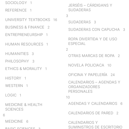
SOCIOLOGY
1
JERSÉIS – CÁRDIGANS Y
SUDADERAS
REFERENCE
1
3
UNIVERSITY TEXTBOOKS
16
SUDADERAS
3
BUSINESS & FINANCE
2
SUDADERAS CON CAPUCHA
3
ENTREPRENEURSHIP
1
ROPA DIVERTIDA Y DE USO
ESPECIAL
HUMAN RESOURCES
1
2
HUMANITIES
3
OTRAS MARCAS DE ROPA
2
PHILOSOPHY
3
NOVELA POLICIACA
10
ETHICS & MORALITY
1
OFICINA Y PAPELERÍA
24
HISTORY
1
CALENDARIOS – AGENDAS Y
WESTERN
1
ORGANIZADORES
PERSONALES
LOGIC
1
10
AGENDAS Y CALENDARIOS
6
MEDICINE & HEALTH
SCIENCES
CALENDARIOS DE PARED
2
6
MEDICINE
6
CALENDARIOS Y
SUMINISTROS DE ESCRITORIO
BASIC SCIENCES
3