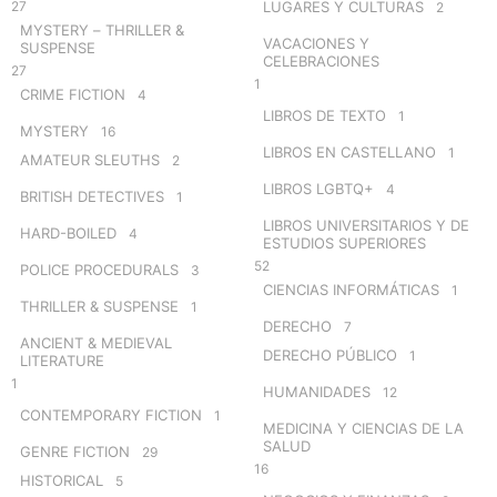
27
LUGARES Y CULTURAS
2
MYSTERY – THRILLER &
VACACIONES Y
SUSPENSE
CELEBRACIONES
27
1
CRIME FICTION
4
LIBROS DE TEXTO
1
MYSTERY
16
LIBROS EN CASTELLANO
1
AMATEUR SLEUTHS
2
LIBROS LGBTQ+
4
BRITISH DETECTIVES
1
LIBROS UNIVERSITARIOS Y DE
HARD-BOILED
4
ESTUDIOS SUPERIORES
52
POLICE PROCEDURALS
3
CIENCIAS INFORMÁTICAS
1
THRILLER & SUSPENSE
1
DERECHO
7
ANCIENT & MEDIEVAL
DERECHO PÚBLICO
1
LITERATURE
1
HUMANIDADES
12
CONTEMPORARY FICTION
1
MEDICINA Y CIENCIAS DE LA
SALUD
GENRE FICTION
29
16
HISTORICAL
5