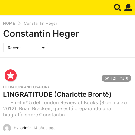
HOME
Constantin Heger
Constantin Heger
Recent
121
0
LITERATURA ANGLOSAJONA
L’INGRATITUDE (Charlotte Brontë)
En el nº 5 del London Review of Books (8 de marzo
2012), Brian Bracken, que está preparando una
biografía sobre Constantin...
by
admin
14 años ago
1
1