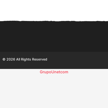
a
ñ
o
s
a
g
o
© 2026 All Rights Reserved
GrupoUnetcom