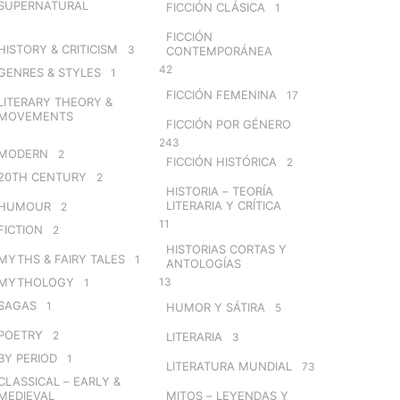
SUPERNATURAL
FICCIÓN CLÁSICA
1
FICCIÓN
HISTORY & CRITICISM
3
CONTEMPORÁNEA
42
GENRES & STYLES
1
FICCIÓN FEMENINA
17
LITERARY THEORY &
MOVEMENTS
FICCIÓN POR GÉNERO
243
MODERN
2
FICCIÓN HISTÓRICA
2
20TH CENTURY
2
HISTORIA – TEORÍA
LITERARIA Y CRÍTICA
HUMOUR
2
11
FICTION
2
HISTORIAS CORTAS Y
MYTHS & FAIRY TALES
1
ANTOLOGÍAS
MYTHOLOGY
13
1
SAGAS
1
HUMOR Y SÁTIRA
5
POETRY
2
LITERARIA
3
BY PERIOD
1
LITERATURA MUNDIAL
73
CLASSICAL – EARLY &
MEDIEVAL
MITOS – LEYENDAS Y