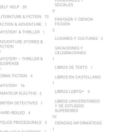
SOCIALES
SELF HELP
26
9
LITERATURE & FICTION
72
FANTASÍA Y CIENCIA
FICCIÓN
ACTION & ADVENTURE
1
2
MYSTERY & THRILLER
1
LUGARES Y CULTURAS
2
ADVENTURE STORIES &
ACTION
VACACIONES Y
7
CELEBRACIONES
MYSTERY – THRILLER &
1
SUSPENSE
LIBROS DE TEXTO
1
7
CRIME FICTION
4
LIBROS EN CASTELLANO
1
MYSTERY
16
LIBROS LGBTQ+
4
AMATEUR SLEUTHS
2
LIBROS UNIVERSITARIOS
BRITISH DETECTIVES
1
Y DE ESTUDIOS
SUPERIORES
HARD-BOILED
4
52
POLICE PROCEDURALS
3
CIENCIAS INFORMÁTICAS
1
THRILLER & SUSPENSE