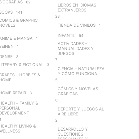
BIOGRAFIAS
62
LIBROS EN IDIOMAS
EXTRANJEROS
BOOKS
141
23
COMICS & GRAPHIC
NOVELS
TIENDA DE VINILOS
1
INFANTIL
54
ANIME & MANGA
1
ACTIVIDADES –
SEINEN
1
MANUALIDADES Y
JUEGOS
GENRE
3
7
LITERARY & FICTIONAL
3
CIENCIA – NATURALEZA
Y CÓMO FUNCIONA
CRAFTS – HOBBIES &
HOME
5
CÓMICS Y NOVELAS
HOME REPAIR
3
GRÁFICAS
6
HEALTH – FAMILY &
PERSONAL
DEPORTE Y JUEGOS AL
DEVELOPMENT
AIRE LIBRE
8
2
HEALTHY LIVING &
DESARROLLO Y
WELLNESS
CUESTIONES
PERSONALES Y