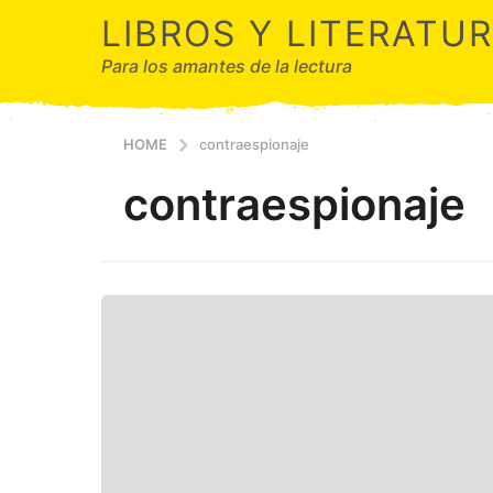
LIBROS Y LITERATU
Para los amantes de la lectura
HOME
contraespionaje
contraespionaje