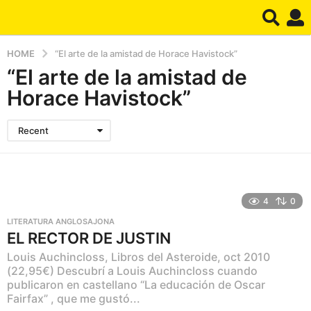
HOME
“El arte de la amistad de Horace Havistock”
“El arte de la amistad de
Horace Havistock”
Recent
4
0
LITERATURA ANGLOSAJONA
EL RECTOR DE JUSTIN
Louis Auchincloss, Libros del Asteroide, oct 2010
(22,95€) Descubrí a Louis Auchincloss cuando
publicaron en castellano “La educación de Oscar
Fairfax” , que me gustó...