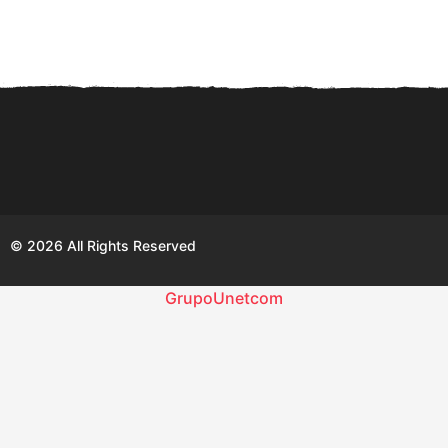
a
ñ
o
s
a
g
o
© 2026 All Rights Reserved
GrupoUnetcom