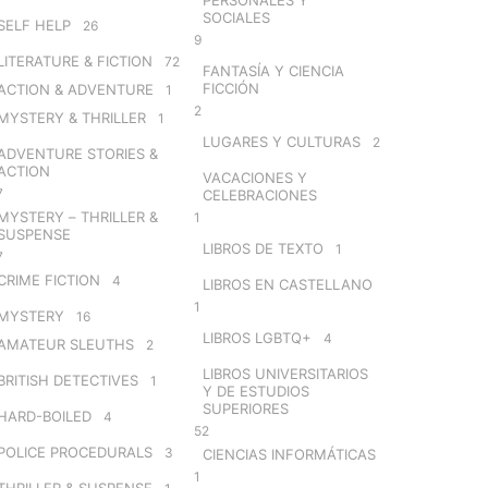
SOCIALES
SELF HELP
26
9
LITERATURE & FICTION
72
FANTASÍA Y CIENCIA
FICCIÓN
ACTION & ADVENTURE
1
2
MYSTERY & THRILLER
1
LUGARES Y CULTURAS
2
ADVENTURE STORIES &
ACTION
VACACIONES Y
7
CELEBRACIONES
MYSTERY – THRILLER &
1
SUSPENSE
LIBROS DE TEXTO
1
7
CRIME FICTION
4
LIBROS EN CASTELLANO
1
MYSTERY
16
LIBROS LGBTQ+
4
AMATEUR SLEUTHS
2
LIBROS UNIVERSITARIOS
BRITISH DETECTIVES
1
Y DE ESTUDIOS
SUPERIORES
HARD-BOILED
4
52
POLICE PROCEDURALS
3
CIENCIAS INFORMÁTICAS
1
THRILLER & SUSPENSE