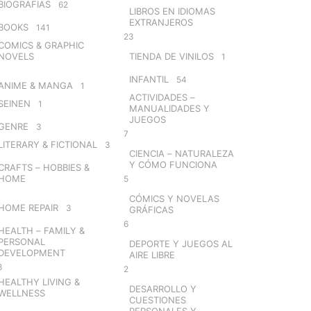
BIOGRAFIAS
62
LIBROS EN IDIOMAS
EXTRANJEROS
BOOKS
141
23
COMICS & GRAPHIC
NOVELS
TIENDA DE VINILOS
1
INFANTIL
54
ANIME & MANGA
1
ACTIVIDADES –
SEINEN
1
MANUALIDADES Y
JUEGOS
GENRE
3
7
LITERARY & FICTIONAL
3
CIENCIA – NATURALEZA
Y CÓMO FUNCIONA
CRAFTS – HOBBIES &
HOME
5
CÓMICS Y NOVELAS
HOME REPAIR
3
GRÁFICAS
6
HEALTH – FAMILY &
PERSONAL
DEPORTE Y JUEGOS AL
DEVELOPMENT
AIRE LIBRE
8
2
HEALTHY LIVING &
DESARROLLO Y
WELLNESS
CUESTIONES
PERSONALES Y