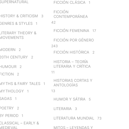
SUPERNATURAL
FICCIÓN CLÁSICA
1
FICCIÓN
HISTORY & CRITICISM
3
CONTEMPORÁNEA
42
GENRES & STYLES
1
FICCIÓN FEMENINA
17
LITERARY THEORY &
MOVEMENTS
FICCIÓN POR GÉNERO
243
MODERN
2
FICCIÓN HISTÓRICA
2
20TH CENTURY
2
HISTORIA – TEORÍA
LITERARIA Y CRÍTICA
HUMOUR
2
11
FICTION
2
HISTORIAS CORTAS Y
MYTHS & FAIRY TALES
1
ANTOLOGÍAS
MYTHOLOGY
13
1
SAGAS
1
HUMOR Y SÁTIRA
5
POETRY
2
LITERARIA
3
BY PERIOD
1
LITERATURA MUNDIAL
73
CLASSICAL – EARLY &
MEDIEVAL
MITOS – LEYENDAS Y