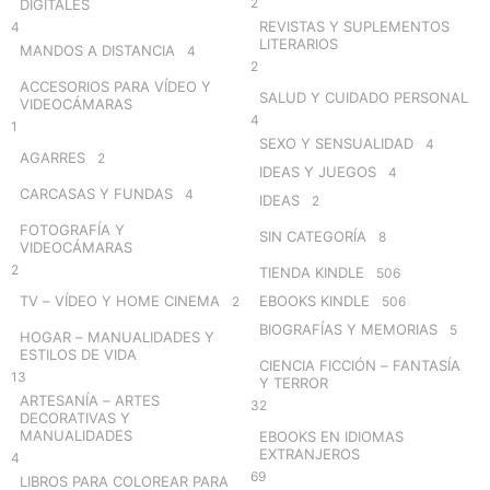
2
DIGITALES
REVISTAS Y SUPLEMENTOS
4
LITERARIOS
MANDOS A DISTANCIA
4
2
ACCESORIOS PARA VÍDEO Y
SALUD Y CUIDADO PERSONAL
VIDEOCÁMARAS
4
1
SEXO Y SENSUALIDAD
4
AGARRES
2
IDEAS Y JUEGOS
4
CARCASAS Y FUNDAS
4
IDEAS
2
FOTOGRAFÍA Y
SIN CATEGORÍA
8
VIDEOCÁMARAS
2
TIENDA KINDLE
506
TV – VÍDEO Y HOME CINEMA
EBOOKS KINDLE
2
506
BIOGRAFÍAS Y MEMORIAS
5
HOGAR – MANUALIDADES Y
ESTILOS DE VIDA
CIENCIA FICCIÓN – FANTASÍA
13
Y TERROR
ARTESANÍA – ARTES
32
DECORATIVAS Y
MANUALIDADES
EBOOKS EN IDIOMAS
EXTRANJEROS
4
69
LIBROS PARA COLOREAR PARA