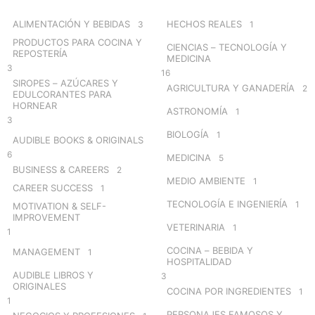
f
o
ALIMENTACIÓN Y BEBIDAS
HECHOS REALES
3
1
r
PRODUCTOS PARA COCINA Y
CIENCIAS – TECNOLOGÍA Y
:
REPOSTERÍA
MEDICINA
3
16
SIROPES – AZÚCARES Y
AGRICULTURA Y GANADERÍA
2
EDULCORANTES PARA
HORNEAR
ASTRONOMÍA
1
3
BIOLOGÍA
1
AUDIBLE BOOKS & ORIGINALS
6
MEDICINA
5
BUSINESS & CAREERS
2
MEDIO AMBIENTE
1
CAREER SUCCESS
1
TECNOLOGÍA E INGENIERÍA
1
MOTIVATION & SELF-
IMPROVEMENT
VETERINARIA
1
1
COCINA – BEBIDA Y
MANAGEMENT
1
HOSPITALIDAD
AUDIBLE LIBROS Y
3
ORIGINALES
COCINA POR INGREDIENTES
1
1
PERSONAJES FAMOSOS Y