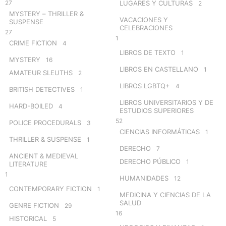
27
LUGARES Y CULTURAS
2
MYSTERY – THRILLER &
VACACIONES Y
SUSPENSE
CELEBRACIONES
27
1
CRIME FICTION
4
LIBROS DE TEXTO
1
MYSTERY
16
LIBROS EN CASTELLANO
1
AMATEUR SLEUTHS
2
LIBROS LGBTQ+
4
BRITISH DETECTIVES
1
LIBROS UNIVERSITARIOS Y DE
HARD-BOILED
4
ESTUDIOS SUPERIORES
52
POLICE PROCEDURALS
3
CIENCIAS INFORMÁTICAS
1
THRILLER & SUSPENSE
1
DERECHO
7
ANCIENT & MEDIEVAL
DERECHO PÚBLICO
1
LITERATURE
1
HUMANIDADES
12
CONTEMPORARY FICTION
1
MEDICINA Y CIENCIAS DE LA
SALUD
GENRE FICTION
29
16
HISTORICAL
5