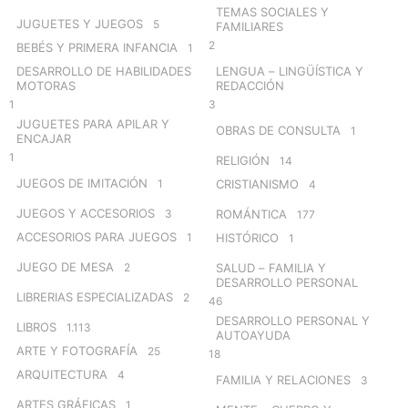
TEMAS SOCIALES Y
JUGUETES Y JUEGOS
5
FAMILIARES
2
BEBÉS Y PRIMERA INFANCIA
1
DESARROLLO DE HABILIDADES
LENGUA – LINGÜÍSTICA Y
MOTORAS
REDACCIÓN
1
3
JUGUETES PARA APILAR Y
OBRAS DE CONSULTA
1
ENCAJAR
1
RELIGIÓN
14
JUEGOS DE IMITACIÓN
1
CRISTIANISMO
4
JUEGOS Y ACCESORIOS
3
ROMÁNTICA
177
ACCESORIOS PARA JUEGOS
1
HISTÓRICO
1
JUEGO DE MESA
2
SALUD – FAMILIA Y
DESARROLLO PERSONAL
LIBRERIAS ESPECIALIZADAS
2
46
DESARROLLO PERSONAL Y
LIBROS
1.113
AUTOAYUDA
ARTE Y FOTOGRAFÍA
25
18
ARQUITECTURA
4
FAMILIA Y RELACIONES
3
ARTES GRÁFICAS
1