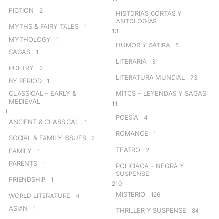
FICTION
2
HISTORIAS CORTAS Y
ANTOLOGÍAS
MYTHS & FAIRY TALES
1
13
MYTHOLOGY
1
HUMOR Y SÁTIRA
5
SAGAS
1
LITERARIA
3
POETRY
2
LITERATURA MUNDIAL
73
BY PERIOD
1
CLASSICAL – EARLY &
MITOS – LEYENDAS Y SAGAS
MEDIEVAL
11
1
POESÍA
4
ANCIENT & CLASSICAL
1
ROMANCE
1
SOCIAL & FAMILY ISSUES
2
TEATRO
2
FAMILY
1
PARENTS
1
POLICÍACA – NEGRA Y
SUSPENSE
FRIENDSHIP
1
210
MISTERIO
126
WORLD LITERATURE
4
ASIAN
1
THRILLER Y SUSPENSE
84