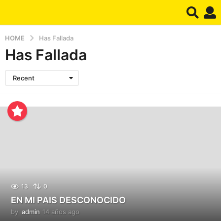
HOME
Has Fallada
Has Fallada
Recent
13
0
EN MI PAIS DESCONOCIDO
by
admin
14 años ago
1