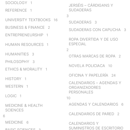
SOCIOLOGY
1
JERSÉIS – CÁRDIGANS Y
SUDADERAS
REFERENCE
1
3
UNIVERSITY TEXTBOOKS
16
SUDADERAS
3
BUSINESS & FINANCE
2
SUDADERAS CON CAPUCHA
3
ENTREPRENEURSHIP
1
ROPA DIVERTIDA Y DE USO
ESPECIAL
HUMAN RESOURCES
1
2
HUMANITIES
3
OTRAS MARCAS DE ROPA
2
PHILOSOPHY
3
NOVELA POLICIACA
10
ETHICS & MORALITY
1
OFICINA Y PAPELERÍA
24
HISTORY
1
CALENDARIOS – AGENDAS Y
WESTERN
1
ORGANIZADORES
PERSONALES
LOGIC
1
10
AGENDAS Y CALENDARIOS
6
MEDICINE & HEALTH
SCIENCES
CALENDARIOS DE PARED
2
6
MEDICINE
6
CALENDARIOS Y
SUMINISTROS DE ESCRITORIO
BASIC SCIENCES
3