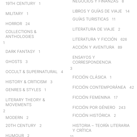
NEGOCIOS Y FINANZAS
8
19TH CENTURY
1
LIBROS Y GUÍAS DE VIAJE
14
MILITARY
1
GUÍAS TURISTICAS
11
HORROR
24
LITERATURA DE VIAJE
2
COLLECTIONS &
ANTHOLOGIES
LITERATURA Y FICCIÓN
626
1
ACCIÓN Y AVENTURA
89
DARK FANTASY
1
ENSAYOS Y
GHOSTS
3
CORRESPONDENCIA
3
OCCULT & SUPERNATURAL
4
FICCIÓN CLÁSICA
1
HISTORY & CRITICISM
3
FICCIÓN CONTEMPORÁNEA
42
GENRES & STYLES
1
FICCIÓN FEMENINA
17
LITERARY THEORY &
MOVEMENTS
FICCIÓN POR GÉNERO
243
2
FICCIÓN HISTÓRICA
2
MODERN
2
20TH CENTURY
HISTORIA – TEORÍA LITERARIA
2
Y CRÍTICA
HUMOUR
2
11