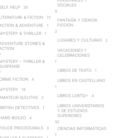
SOCIALES
SELF HELP
26
9
LITERATURE & FICTION
72
FANTASÍA Y CIENCIA
FICCIÓN
ACTION & ADVENTURE
1
2
MYSTERY & THRILLER
1
LUGARES Y CULTURAS
2
ADVENTURE STORIES &
ACTION
VACACIONES Y
7
CELEBRACIONES
MYSTERY – THRILLER &
1
SUSPENSE
LIBROS DE TEXTO
1
7
CRIME FICTION
4
LIBROS EN CASTELLANO
1
MYSTERY
16
LIBROS LGBTQ+
4
AMATEUR SLEUTHS
2
LIBROS UNIVERSITARIOS
BRITISH DETECTIVES
1
Y DE ESTUDIOS
SUPERIORES
HARD-BOILED
4
52
POLICE PROCEDURALS
3
CIENCIAS INFORMÁTICAS
1
THRILLER & SUSPENSE