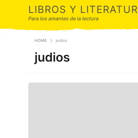
LIBROS Y LITERATU
Para los amantes de la lectura
HOME
judios
judios