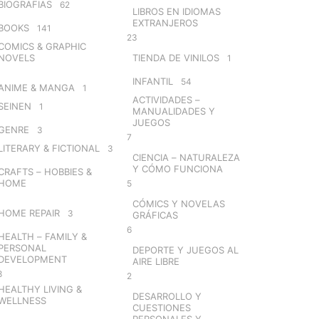
BIOGRAFIAS
62
LIBROS EN IDIOMAS
EXTRANJEROS
BOOKS
141
23
COMICS & GRAPHIC
NOVELS
TIENDA DE VINILOS
1
INFANTIL
54
ANIME & MANGA
1
ACTIVIDADES –
SEINEN
1
MANUALIDADES Y
JUEGOS
GENRE
3
7
LITERARY & FICTIONAL
3
CIENCIA – NATURALEZA
Y CÓMO FUNCIONA
CRAFTS – HOBBIES &
HOME
5
CÓMICS Y NOVELAS
HOME REPAIR
3
GRÁFICAS
6
HEALTH – FAMILY &
PERSONAL
DEPORTE Y JUEGOS AL
DEVELOPMENT
AIRE LIBRE
8
2
HEALTHY LIVING &
DESARROLLO Y
WELLNESS
CUESTIONES
PERSONALES Y