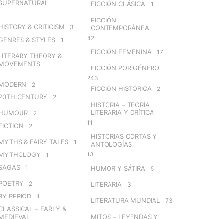
SUPERNATURAL
FICCIÓN CLÁSICA
1
FICCIÓN
HISTORY & CRITICISM
3
CONTEMPORÁNEA
42
GENRES & STYLES
1
FICCIÓN FEMENINA
17
LITERARY THEORY &
MOVEMENTS
FICCIÓN POR GÉNERO
243
MODERN
2
FICCIÓN HISTÓRICA
2
20TH CENTURY
2
HISTORIA – TEORÍA
LITERARIA Y CRÍTICA
HUMOUR
2
11
FICTION
2
HISTORIAS CORTAS Y
MYTHS & FAIRY TALES
1
ANTOLOGÍAS
MYTHOLOGY
13
1
SAGAS
1
HUMOR Y SÁTIRA
5
POETRY
2
LITERARIA
3
BY PERIOD
1
LITERATURA MUNDIAL
73
CLASSICAL – EARLY &
MEDIEVAL
MITOS – LEYENDAS Y