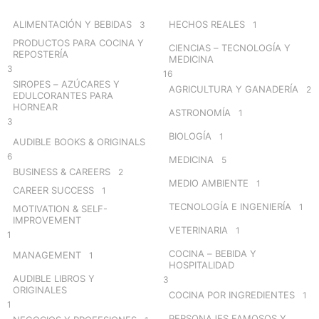
f
o
ALIMENTACIÓN Y BEBIDAS
HECHOS REALES
3
1
r
PRODUCTOS PARA COCINA Y
CIENCIAS – TECNOLOGÍA Y
:
REPOSTERÍA
MEDICINA
3
16
SIROPES – AZÚCARES Y
AGRICULTURA Y GANADERÍA
2
EDULCORANTES PARA
HORNEAR
ASTRONOMÍA
1
3
BIOLOGÍA
1
AUDIBLE BOOKS & ORIGINALS
6
MEDICINA
5
BUSINESS & CAREERS
2
MEDIO AMBIENTE
1
CAREER SUCCESS
1
TECNOLOGÍA E INGENIERÍA
1
MOTIVATION & SELF-
IMPROVEMENT
VETERINARIA
1
1
COCINA – BEBIDA Y
MANAGEMENT
1
HOSPITALIDAD
AUDIBLE LIBROS Y
3
ORIGINALES
COCINA POR INGREDIENTES
1
1
PERSONAJES FAMOSOS Y