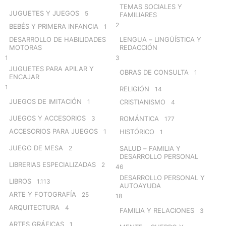
TEMAS SOCIALES Y
JUGUETES Y JUEGOS
5
FAMILIARES
2
BEBÉS Y PRIMERA INFANCIA
1
DESARROLLO DE HABILIDADES
LENGUA – LINGÜÍSTICA Y
MOTORAS
REDACCIÓN
1
3
JUGUETES PARA APILAR Y
OBRAS DE CONSULTA
1
ENCAJAR
1
RELIGIÓN
14
JUEGOS DE IMITACIÓN
1
CRISTIANISMO
4
JUEGOS Y ACCESORIOS
3
ROMÁNTICA
177
ACCESORIOS PARA JUEGOS
1
HISTÓRICO
1
JUEGO DE MESA
2
SALUD – FAMILIA Y
DESARROLLO PERSONAL
LIBRERIAS ESPECIALIZADAS
2
46
DESARROLLO PERSONAL Y
LIBROS
1.113
AUTOAYUDA
ARTE Y FOTOGRAFÍA
25
18
ARQUITECTURA
4
FAMILIA Y RELACIONES
3
ARTES GRÁFICAS
1