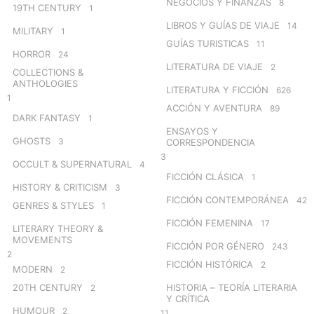
NEGOCIOS Y FINANZAS
8
19TH CENTURY
1
LIBROS Y GUÍAS DE VIAJE
14
MILITARY
1
GUÍAS TURISTICAS
11
HORROR
24
LITERATURA DE VIAJE
2
COLLECTIONS &
ANTHOLOGIES
LITERATURA Y FICCIÓN
626
1
ACCIÓN Y AVENTURA
89
DARK FANTASY
1
ENSAYOS Y
GHOSTS
3
CORRESPONDENCIA
3
OCCULT & SUPERNATURAL
4
FICCIÓN CLÁSICA
1
HISTORY & CRITICISM
3
FICCIÓN CONTEMPORÁNEA
42
GENRES & STYLES
1
FICCIÓN FEMENINA
17
LITERARY THEORY &
MOVEMENTS
FICCIÓN POR GÉNERO
243
2
FICCIÓN HISTÓRICA
2
MODERN
2
20TH CENTURY
HISTORIA – TEORÍA LITERARIA
2
Y CRÍTICA
HUMOUR
2
11