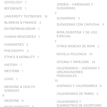
SOCIOLOGY
1
JERSÉIS – CÁRDIGANS Y
SUDADERAS
REFERENCE
1
3
UNIVERSITY TEXTBOOKS
16
SUDADERAS
3
BUSINESS & FINANCE
2
SUDADERAS CON CAPUCHA
3
ENTREPRENEURSHIP
1
ROPA DIVERTIDA Y DE USO
ESPECIAL
HUMAN RESOURCES
1
2
HUMANITIES
3
OTRAS MARCAS DE ROPA
2
PHILOSOPHY
3
NOVELA POLICIACA
10
ETHICS & MORALITY
1
OFICINA Y PAPELERÍA
24
HISTORY
1
CALENDARIOS – AGENDAS Y
WESTERN
1
ORGANIZADORES
PERSONALES
LOGIC
1
10
AGENDAS Y CALENDARIOS
6
MEDICINE & HEALTH
SCIENCES
CALENDARIOS DE PARED
2
6
MEDICINE
6
CALENDARIOS Y
SUMINISTROS DE ESCRITORIO
BASIC SCIENCES
3