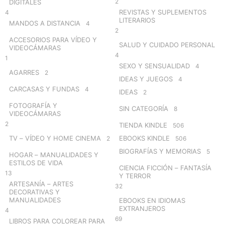
2
DIGITALES
REVISTAS Y SUPLEMENTOS
4
LITERARIOS
MANDOS A DISTANCIA
4
2
ACCESORIOS PARA VÍDEO Y
SALUD Y CUIDADO PERSONAL
VIDEOCÁMARAS
4
1
SEXO Y SENSUALIDAD
4
AGARRES
2
IDEAS Y JUEGOS
4
CARCASAS Y FUNDAS
4
IDEAS
2
FOTOGRAFÍA Y
SIN CATEGORÍA
8
VIDEOCÁMARAS
2
TIENDA KINDLE
506
TV – VÍDEO Y HOME CINEMA
EBOOKS KINDLE
2
506
BIOGRAFÍAS Y MEMORIAS
5
HOGAR – MANUALIDADES Y
ESTILOS DE VIDA
CIENCIA FICCIÓN – FANTASÍA
13
Y TERROR
ARTESANÍA – ARTES
32
DECORATIVAS Y
MANUALIDADES
EBOOKS EN IDIOMAS
EXTRANJEROS
4
69
LIBROS PARA COLOREAR PARA