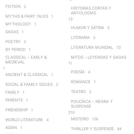
FICTION
2
HISTORIAS CORTAS Y
ANTOLOGÍAS
MYTHS & FAIRY TALES
1
13
MYTHOLOGY
1
HUMOR Y SÁTIRA
5
SAGAS
1
LITERARIA
3
POETRY
2
LITERATURA MUNDIAL
73
BY PERIOD
1
CLASSICAL – EARLY &
MITOS – LEYENDAS Y SAGAS
MEDIEVAL
11
1
POESÍA
4
ANCIENT & CLASSICAL
1
ROMANCE
1
SOCIAL & FAMILY ISSUES
2
TEATRO
2
FAMILY
1
PARENTS
1
POLICÍACA – NEGRA Y
SUSPENSE
FRIENDSHIP
1
210
MISTERIO
126
WORLD LITERATURE
4
ASIAN
1
THRILLER Y SUSPENSE
84