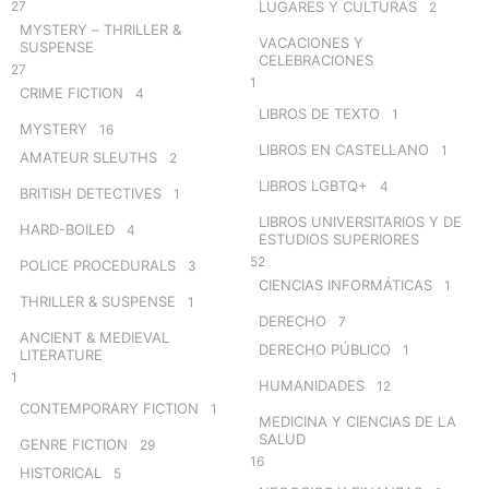
27
LUGARES Y CULTURAS
2
MYSTERY – THRILLER &
VACACIONES Y
SUSPENSE
CELEBRACIONES
27
1
CRIME FICTION
4
LIBROS DE TEXTO
1
MYSTERY
16
LIBROS EN CASTELLANO
1
AMATEUR SLEUTHS
2
LIBROS LGBTQ+
4
BRITISH DETECTIVES
1
LIBROS UNIVERSITARIOS Y DE
HARD-BOILED
4
ESTUDIOS SUPERIORES
52
POLICE PROCEDURALS
3
CIENCIAS INFORMÁTICAS
1
THRILLER & SUSPENSE
1
DERECHO
7
ANCIENT & MEDIEVAL
DERECHO PÚBLICO
1
LITERATURE
1
HUMANIDADES
12
CONTEMPORARY FICTION
1
MEDICINA Y CIENCIAS DE LA
SALUD
GENRE FICTION
29
16
HISTORICAL
5